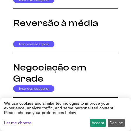
Reversão à média
Inscreva-se agora
Negociação em
Grade
Inscreva-se agora
We use cookies and similar technologies to improve your
experience, analyze traffic, and serve personalized content.
Negociação de
Please choose your preferences below.
Momentum
Let me choose
Accept
Decline