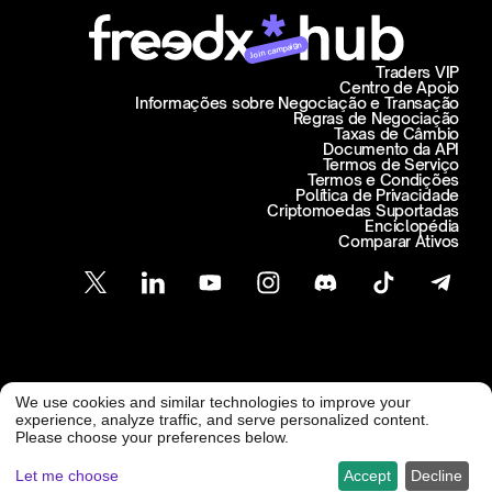
Join campaign
Traders VIP
Centro de Apoio
Informações sobre Negociação e Transação
Regras de Negociação
Taxas de Câmbio
Documento da API
Termos de Serviço
Termos e Condições
Política de Privacidade
Criptomoedas Suportadas
Enciclopédia
Comparar Ativos
Atendimento ao Cliente
We use cookies and similar technologies to improve your
@ Freedx 2026
support@freedx.com
experience, analyze traffic, and serve personalized content.
Please choose your preferences below.
Let me choose
Accept
Decline