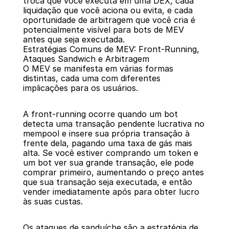
troca que você executa em uma DEX, cada 
liquidação que você aciona ou evita, e cada 
oportunidade de arbitragem que você cria é 
potencialmente visível para bots de MEV 
antes que seja executada.
Estratégias Comuns de MEV: Front-Running, 
Ataques Sandwich e Arbitragem
O MEV se manifesta em várias formas 
distintas, cada uma com diferentes 
implicações para os usuários.
A front-running ocorre quando um bot 
detecta uma transação pendente lucrativa no 
mempool e insere sua própria transação à 
frente dela, pagando uma taxa de gás mais 
alta. Se você estiver comprando um token e 
um bot ver sua grande transação, ele pode 
comprar primeiro, aumentando o preço antes 
que sua transação seja executada, e então 
vender imediatamente após para obter lucro 
às suas custas.
Os ataques de sanduíche são a estratégia de 