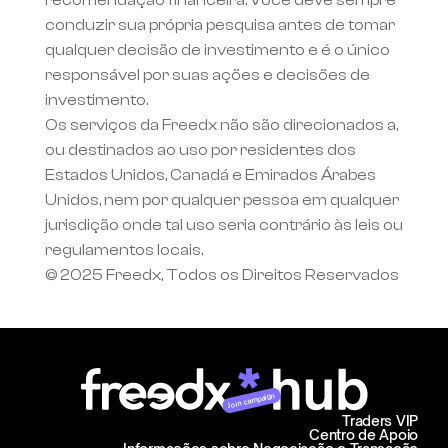
recomendação financeira. Você deve sempre 
conduzir sua própria pesquisa antes de tomar 
qualquer decisão de investimento e é o único 
responsável por suas ações e decisões de 
investimento.
Os serviços da Freedx não são direcionados a, 
ou destinados ao uso por residentes dos 
Estados Unidos, Canadá e Emirados Árabes 
Unidos, nem por qualquer pessoa em qualquer 
jurisdição onde tal uso seria contrário às leis ou 
regulamentos locais.
© 2025 Freedx, Todos os Direitos Reservados
Join campaign
Traders VIP
Centro de Apoio