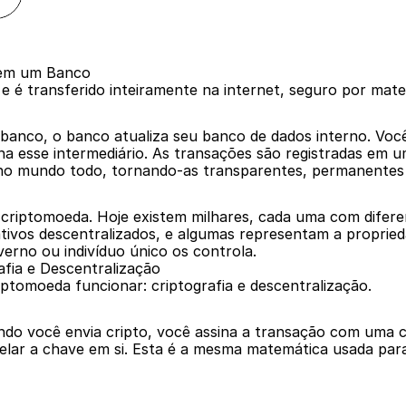
 Sem um Banco
te e é transferido inteiramente na internet, seguro por m
anco, o banco atualiza seu banco de dados interno. Você 
na esse intermediário. As transações são registradas em um
no mundo todo, tornando-as transparentes, permanentes e
a criptomoeda. Hoje existem milhares, cada uma com difere
ivos descentralizados, e algumas representam a propriedade
erno ou indivíduo único os controla.
fia e Descentralização
ptomoeda funcionar: criptografia e descentralização.
ando você envia cripto, você assina a transação com uma 
elar a chave em si. Esta é a mesma matemática usada para