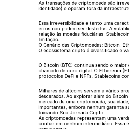
As transações de criptomoeda são irreve
identidade) e operam fora da infraestrutu
Essa irreversibilidade é tanto uma cara
erros não podem ser desfeitos. A volati
relação às moedas fiduciárias. Stablecoi
limitação.
O Cenário das Criptomoedas: Bitcoin, E
O ecossistema cripto é diversificado e v
O Bitcoin (BTC) continua sendo o maior 
chamado de ouro digital. O Ethereum (ET
protocolos DeFi e NFTs. Stablecoins c
Milhares de altcoins servem a vários pr
descarados. Ao explorar além do Bitcoin 
mercado de uma criptomoeda, sua idade, 
importantes, embora nenhum garanta s
Iniciando Sua Jornada Cripto
As criptomoedas representam uma verdadei
confiar em nenhum intermediário. Essa é