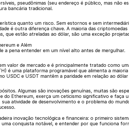
rsíveis, pseudônimas (seu endereço é público, mas não es
ra bancária tradicional.
cterística quanto um risco. Sem estornos e sem intermediá
lidade é outra diferença chave. A maioria das criptomoeda
ns, que estão atreladas ao dólar, são uma exceção projeta
thereum e Além
ale a pena entender em um nível alto antes de mergulhar.
em valor de mercado e é principalmente tratado como uma 
H) é uma plataforma programável que alimenta a maioria d
omo USDC e USDT mantêm a paridade em relação ao dólar 
opósitos. Algumas são inovações genuínas, muitas são espe
e do Ethereum, exerça um ceticismo significativo e faça u
sua atividade de desenvolvimento e o problema do mundo r
ucesso.
ra inovação tecnológica e financeira: o primeiro sistema 
 uma conquista notável, e entender por que funciona forn