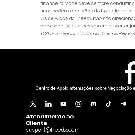
financeira. Você deve sempre conduzir su
suas ações e decisões de investimento.
Os serviços da Freedx não são direciona
nem por qualquer pessoa em qualquer juris
© 2025 Freedx, Todos os Direitos Reser
Centro de Apoio
Informações sobre Negociação 
Atendimento ao 
Cliente
support@freedx.com