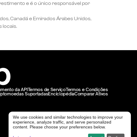
estimento e é o único responsável por 
idos, Canadá e Emirados Árabes Unidos, 
 locais.
mento da API
Termos de Serviço
Termos e Condições
iptomoedas Suportadas
Enciclopédia
Comparar Ativos
We use cookies and similar technologies to improve your
experience, analyze traffic, and serve personalized
@ Freedx 2026
content. Please choose your preferences below.