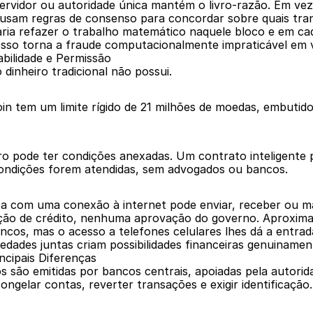
ervidor ou autoridade única mantém o livro-razão. Em vez
am regras de consenso para concordar sobre quais transa
aria refazer o trabalho matemático naquele bloco e em ca
Isso torna a fraude computacionalmente impraticável em 
bilidade e Permissão
dinheiro tradicional não possui.
oin tem um limite rígido de 21 milhões de moedas, embuti
eiro pode ter condições anexadas. Um contrato inteligente
ondições forem atendidas, sem advogados ou bancos.
soa com uma conexão à internet pode enviar, receber ou 
ação de crédito, nenhuma aprovação do governo. Aproximad
os, mas o acesso a telefones celulares lhes dá a entrada 
dades juntas criam possibilidades financeiras genuinamen
incipais Diferenças
 são emitidas por bancos centrais, apoiadas pela autorida
ngelar contas, reverter transações e exigir identificação.