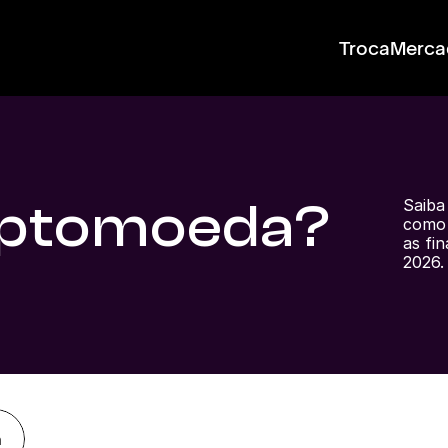
Troca
Merca
riptomoeda?
Saiba
como 
as fi
2026.
a