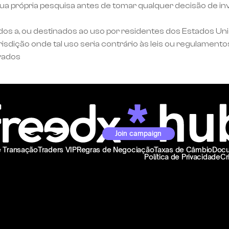
a própria pesquisa antes de tomar qualquer decisão de inv
dos a, ou destinados ao uso por residentes dos Estados Un
dição onde tal uso seria contrário às leis ou regulamentos
vados
Join campaign
e Transação
Traders VIP
Regras de Negociação
Taxas de Câmbio
Docu
Política de Privacidade
Cr