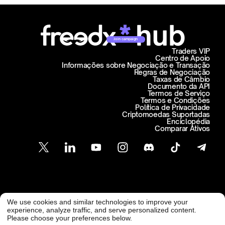
Join campaign
Traders VIP
Centro de Apoio
Informações sobre Negociação e Transação
Regras de Negociação
Taxas de Câmbio
Documento da API
Termos de Serviço
Termos e Condições
Política de Privacidade
Criptomoedas Suportadas
Enciclopédia
Comparar Ativos
Atendimento ao Cliente
We use cookies and similar technologies to improve your
@ Freedx 2026
support@freedx.com
experience, analyze traffic, and serve personalized content.
Please choose your preferences below.