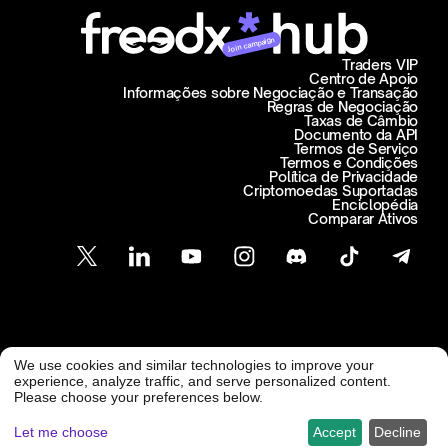
Join campaign
Traders VIP
Centro de Apoio
Informações sobre Negociação e Transação
Regras de Negociação
Taxas de Câmbio
Documento da API
Termos de Serviço
Termos e Condições
Política de Privacidade
Criptomoedas Suportadas
Enciclopédia
Comparar Ativos
Atendimento ao Cliente
We use cookies and similar technologies to improve your
@ Freedx 2026
support@freedx.com
experience, analyze traffic, and serve personalized content.
Please choose your preferences below.
Let me choose
Accept
Decline