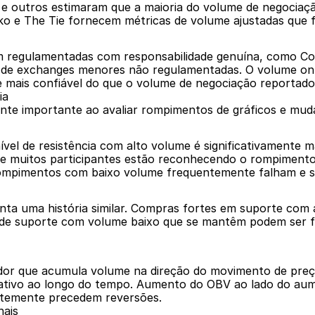
e outros estimaram que a maioria do volume de negociaçã
o e The Tie fornecem métricas de volume ajustadas que fil
regulamentadas com responsabilidade genuína, como Coin
 de exchanges menores não regulamentadas. O volume on-ch
l e mais confiável do que o volume de negociação reportad
ia
nte importante ao avaliar rompimentos de gráficos e mud
el de resistência com alto volume é significativamente m
e muitos participantes estão reconhecendo o rompimento 
ompimentos com baixo volume frequentemente falham e s
nta uma história similar. Compras fortes em suporte co
 de suporte com volume baixo que se mantêm podem ser frá
or que acumula volume na direção do movimento de preço
 ativo ao longo do tempo. Aumento do OBV ao lado do aum
ntemente precedem reversões.
nais