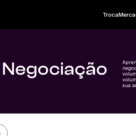
Troca
Merca
 Negociação
Apren
negoc
volum
volum
sua a
a