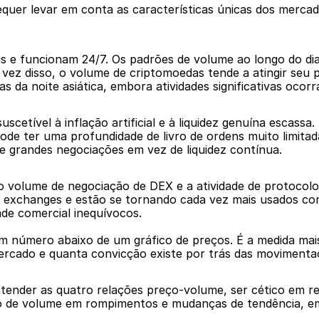
quer levar em conta as características únicas dos mercad
s e funcionam 24/7. Os padrões de volume ao longo do di
z disso, o volume de criptomoedas tende a atingir seu pi
as da noite asiática, embora atividades significativas oc
scetível à inflação artificial e à liquidez genuína escass
ode ter uma profundidade de livro de ordens muito limit
 grandes negociações em vez de liquidez contínua.
 o volume de negociação de DEX e a atividade de protoco
as exchanges e estão se tornando cada vez mais usados co
dade comercial inequívocos.
número abaixo de um gráfico de preços. É a medida mais 
ercado e quanta convicção existe por trás das movimenta
ntender as quatro relações preço-volume, ser cético em r
o de volume em rompimentos e mudanças de tendência, em