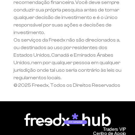
recomendação financeira. Você deve sempre 
conduzir sua própria pesquisa antes de tomar 
qualquer decisão de investimento e é o único 
responsável por suas ações e decisões de 
investimento.
Os serviços da Freedx não são direcionados a, 
ou destinados ao uso por residentes dos 
Estados Unidos, Canadá e Emirados Árabes 
Unidos, nem por qualquer pessoa em qualquer 
jurisdição onde tal uso seria contrário às leis ou 
regulamentos locais.
© 2025 Freedx, Todos os Direitos Reservados
Join campaign
Traders VIP
Centro de Apoio