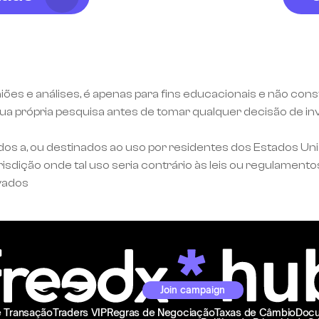
niões e análises, é apenas para fins educacionais e não c
a própria pesquisa antes de tomar qualquer decisão de inv
dos a, ou destinados ao uso por residentes dos Estados Un
dição onde tal uso seria contrário às leis ou regulamentos
vados
Join campaign
e Transação
Traders VIP
Regras de Negociação
Taxas de Câmbio
Docu