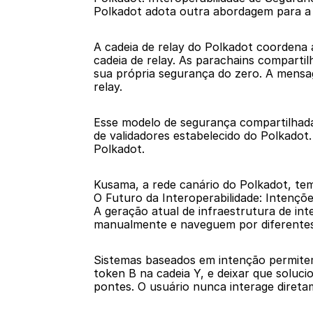
Polkadot adota outra abordagem para a i
A cadeia de relay do Polkadot coordena 
cadeia de relay. As parachains compartil
sua própria segurança do zero. A mensag
relay.
Esse modelo de segurança compartilhada
de validadores estabelecido do Polkadot
Polkadot.
Kusama, a rede canário do Polkadot, tem
O Futuro da Interoperabilidade: Intençõ
A geração atual de infraestrutura de in
manualmente e naveguem por diferentes e
Sistemas baseados em intenção permitem 
token B na cadeia Y, e deixar que soluci
pontes. O usuário nunca interage direta