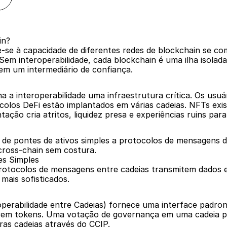
in?
re-se à capacidade de diferentes redes de blockchain se c
em interoperabilidade, cada blockchain é uma ilha isolada
em um intermediário de confiança.
na a interoperabilidade uma infraestrutura crítica. Os usu
tocolos DeFi estão implantados em várias cadeias. NFTs ex
ação cria atritos, liquidez presa e experiências ruins para
 de pontes de ativos simples a protocolos de mensagens de
cross-chain sem costura.
es Simples
tocolos de mensagens entre cadeias transmitem dados e in
mais sofisticados.
operabilidade entre Cadeias) fornece uma interface padron
irem tokens. Uma votação de governança em uma cadeia p
ras cadeias através do CCIP.