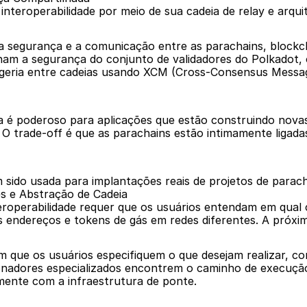
nteroperabilidade por meio de sua cadeia de relay e arqui
a segurança e a comunicação entre as parachains, blockch
ham a segurança do conjunto de validadores do Polkadot, o
eria entre cadeias usando XCM (Cross-Consensus Messagin
 é poderoso para aplicações que estão construindo novas 
. O trade-off é que as parachains estão intimamente ligad
 sido usada para implantações reais de projetos de parach
es e Abstração de Cadeia
teroperabilidade requer que os usuários entendam em qual 
ndereços e tokens de gás em redes diferentes. A próxima
que os usuários especifiquem o que desejam realizar, com
onadores especializados encontrem o caminho de execução i
mente com a infraestrutura de ponte.