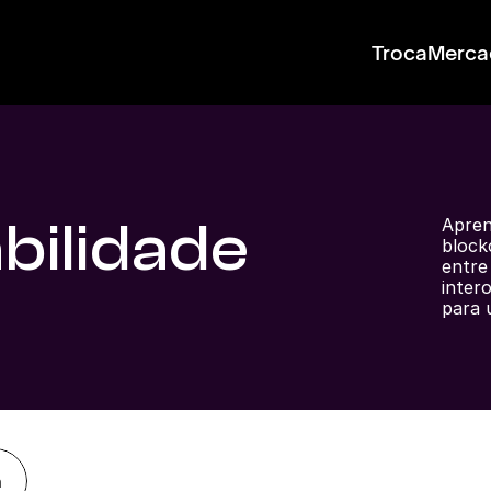
Troca
Merca
bilidade
Aprend
block
entre 
inter
para 
a