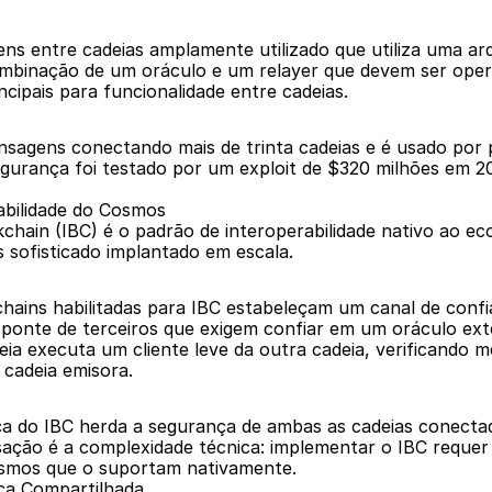
s entre cadeias amplamente utilizado que utiliza uma arqu
inação de um oráculo e um relayer que devem ser operad
cipais para funcionalidade entre cadeias.
sagens conectando mais de trinta cadeias e é usado por 
gurança foi testado por um exploit de $320 milhões em 2
abilidade do Cosmos
hain (IBC) é o padrão de interoperabilidade nativo ao ec
s sofisticado implantado em escala.
chains habilitadas para IBC estabeleçam um canal de conf
 ponte de terceiros que exigem confiar em um oráculo exte
adeia executa um cliente leve da outra cadeia, verificando
 cadeia emisora.
nça do IBC herda a segurança de ambas as cadeias conectad
ção é a complexidade técnica: implementar o IBC requer 
osmos que o suportam nativamente.
nça Compartilhada