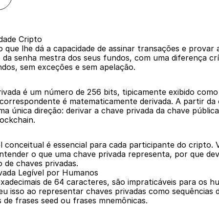
dade Cripto
que lhe dá a capacidade de assinar transações e provar 
co da senha mestra dos seus fundos, com uma diferença crí
undos, sem exceções e sem apelação.
vada é um número de 256 bits, tipicamente exibido como 6
correspondente é matematicamente derivada. A partir da c
ma única direção: derivar a chave privada da chave públi
lockchain.
conceitual é essencial para cada participante do cripto. V
entender o que uma chave privada representa, por que dev
 de chaves privadas.
vada Legível por Humanos
xadecimais de 64 caracteres, são impraticáveis para os h
eu isso ao representar chaves privadas como sequências d
s de frases seed ou frases mnemônicas.