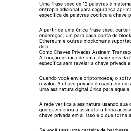
Uma frase seed de 12 palavras é matemat
entropia adicional para segurança aprimo
específica de palavras codifica a chav
A partir de uma única frase seed, cartei
endereços, um para cada conta de blockc
Ethereum e outras blockchains suportada
dela.
Como Chaves Privadas Assinam Transaç
A função prática de uma chave privada 
específica sem revelar a chave privada e
Quando você envia criptomoeda, o softw
o valor. A chave privada é usada em um a
uma assinatura digital única para aquela
A rede verifica a assinatura usando sua 
que quem criou a assinatura tinha acess
chave privada em si. Isso é o que torna 
Se você usar uma carteira de hardware, 