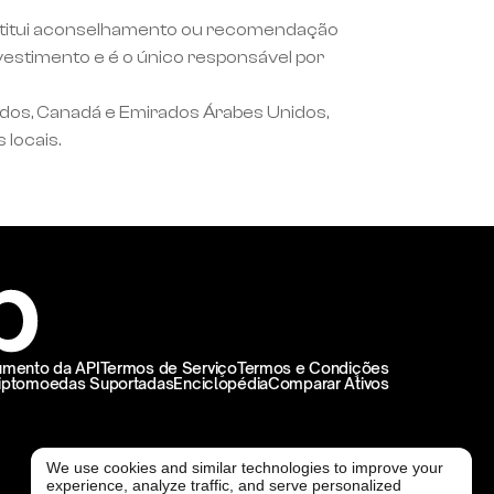
onstitui aconselhamento ou recomendação 
estimento e é o único responsável por 
idos, Canadá e Emirados Árabes Unidos, 
 locais.
mento da API
Termos de Serviço
Termos e Condições
iptomoedas Suportadas
Enciclopédia
Comparar Ativos
We use cookies and similar technologies to improve your
experience, analyze traffic, and serve personalized