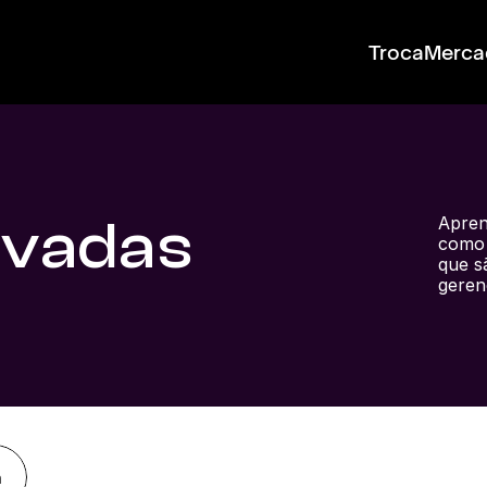
Troca
Merca
ivadas
Apren
como 
que s
geren
a