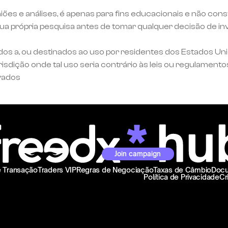
niões e análises, é apenas para fins educacionais e não c
a própria pesquisa antes de tomar qualquer decisão de inv
dos a, ou destinados ao uso por residentes dos Estados Un
dição onde tal uso seria contrário às leis ou regulamentos
vados
Join campaign
e Transação
Traders VIP
Regras de Negociação
Taxas de Câmbio
Docu
Política de Privacidade
Cr