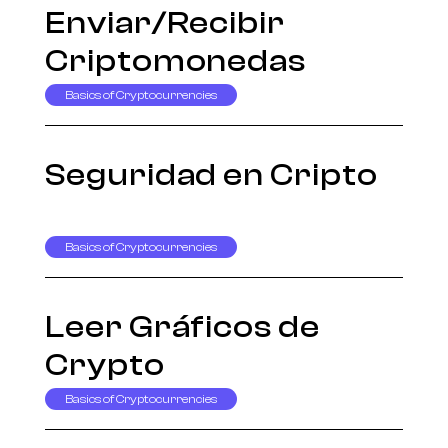
Enviar/Recibir
Criptomonedas
Basics of Cryptocurrencies
Seguridad en Cripto
Basics of Cryptocurrencies
Leer Gráficos de
Crypto
Basics of Cryptocurrencies