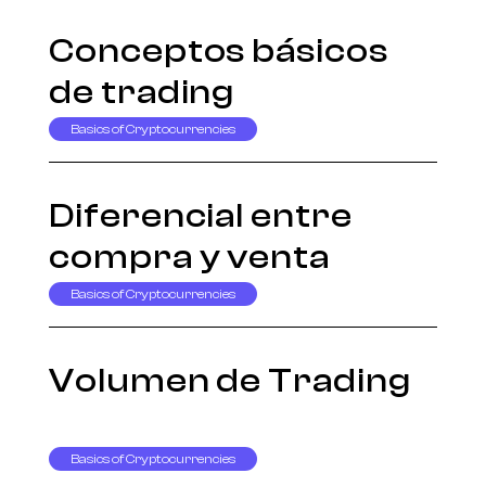
Conceptos básicos
de trading
Basics of Cryptocurrencies
Diferencial entre
compra y venta
Basics of Cryptocurrencies
Volumen de Trading
Basics of Cryptocurrencies