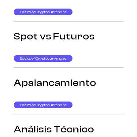
Basics of Cryptocurrencies
Spot vs Futuros
Basics of Cryptocurrencies
Apalancamiento
Basics of Cryptocurrencies
Análisis Técnico