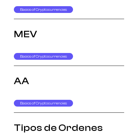
Basics of Cryptocurrencies
MEV
Basics of Cryptocurrencies
AA
Basics of Cryptocurrencies
Tipos de Ordenes