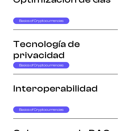
Basics of Cryptocurrencies
Tecnología de
privacidad
Basics of Cryptocurrencies
Interoperabilidad
Basics of Cryptocurrencies