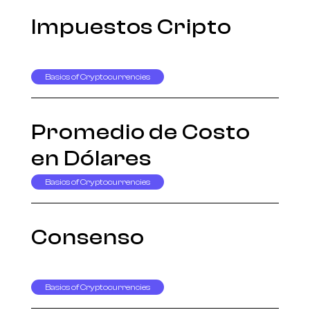
Impuestos Cripto
Basics of Cryptocurrencies
Promedio de Costo
en Dólares
Basics of Cryptocurrencies
Consenso
Basics of Cryptocurrencies