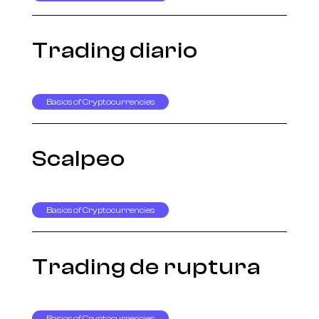
Trading diario
Basics of Cryptocurrencies
Scalpeo
Basics of Cryptocurrencies
Trading de ruptura
Basics of Cryptocurrencies