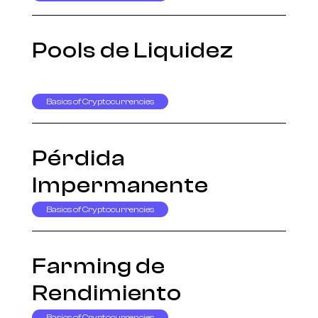
Pools de Liquidez
Basics of Cryptocurrencies
Pérdida
Impermanente
Basics of Cryptocurrencies
Farming de
Rendimiento
Basics of Cryptocurrencies