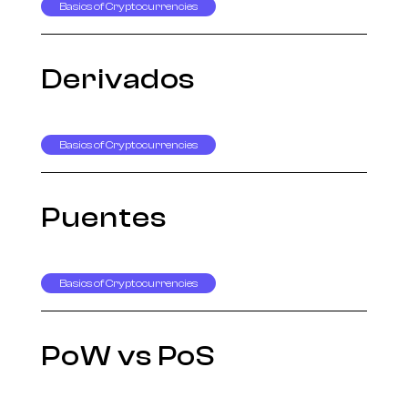
Basics of Cryptocurrencies
Derivados
Basics of Cryptocurrencies
Puentes
Basics of Cryptocurrencies
PoW vs PoS