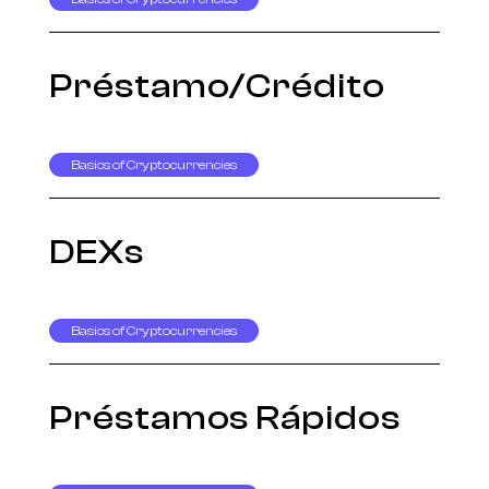
Préstamo/Crédito
Basics of Cryptocurrencies
DEXs
Basics of Cryptocurrencies
Préstamos Rápidos