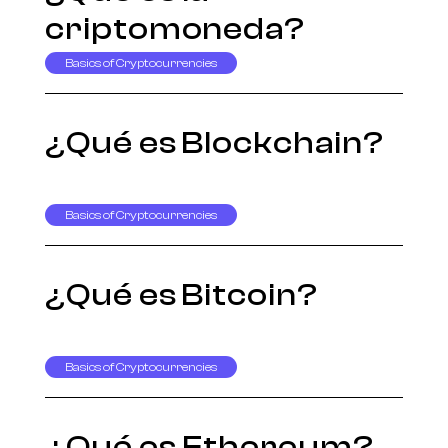
criptomoneda?
Basics of Cryptocurrencies
¿Qué es Blockchain?
Basics of Cryptocurrencies
¿Qué es Bitcoin?
Basics of Cryptocurrencies
¿Qué es Ethereum?