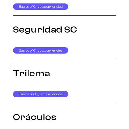
Basics of Cryptocurrencies
Seguridad SC
Basics of Cryptocurrencies
Trilema
Basics of Cryptocurrencies
Oráculos