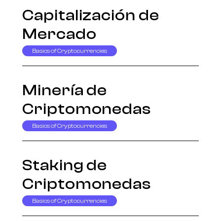
Capitalización de
Mercado
Basics of Cryptocurrencies
Minería de
Criptomonedas
Basics of Cryptocurrencies
Staking de
Criptomonedas
Basics of Cryptocurrencies