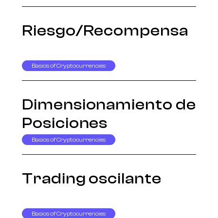
Riesgo/Recompensa
Basics of Cryptocurrencies
Dimensionamiento de
Posiciones
Basics of Cryptocurrencies
Trading oscilante
Basics of Cryptocurrencies