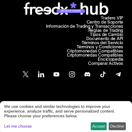
Unirse a la campaña
Traders VIP
Centro de Soporte
Información de Trading y Transacciones
Reglas de Trading
Tipos de Cambio
Documento de API
Términos del Servicio
Términos y Condiciones
Criptomonedas Compatibles
Criptomonedas Compatibles
Enciclopedia
Comparar Activos
Atención al Cliente
We use cookies and similar technologies to improve your
@ Freedx 2026
support@freedx.com
experience, analyze traffic, and serve personalized content.
Please choose your preferences below.
Let me choose
Accept
Decline