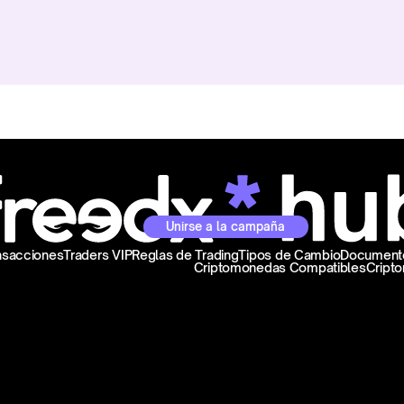
Unirse a la campaña
ansacciones
Traders VIP
Reglas de Trading
Tipos de Cambio
Documento
Criptomonedas Compatibles
Cript