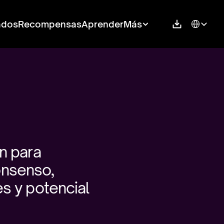
Select Langu
ados
Recompensas
Aprender
Más
n para 
nsenso, 
s y potencial 