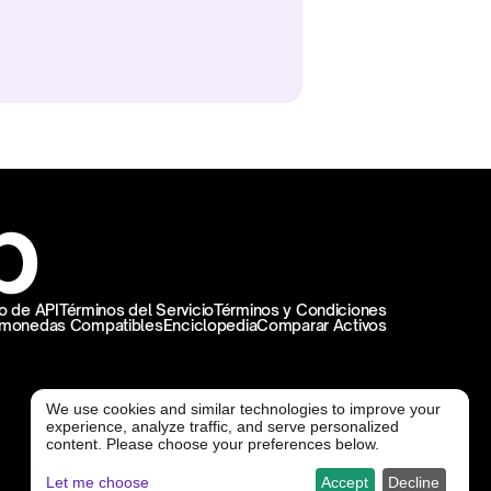
 de API
Términos del Servicio
Términos y Condiciones
omonedas Compatibles
Enciclopedia
Comparar Activos
We use cookies and similar technologies to improve your
experience, analyze traffic, and serve personalized
@ Freedx 2026
content. Please choose your preferences below.
Let me choose
Accept
Decline