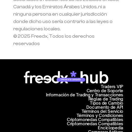
Canadá y los Emiratos Árabes Unidos, ni a 
ninguna persona en cualquier jurisdicción 
donde dicho uso sería contrario a las leyes o 
regulaciones locales.
© 2025 Freedx, Todos los derechos 
reservados
Unirse a la campaña
Traders VIP
Centro de Soporte
Información de Trading y Transacciones
Reglas de Trading
Tipos de Cambio
Documento de API
Términos del Servicio
Términos y Condiciones
Criptomonedas Compatibles
Criptomonedas Compatibles
Enciclopedia
Comparar Activos