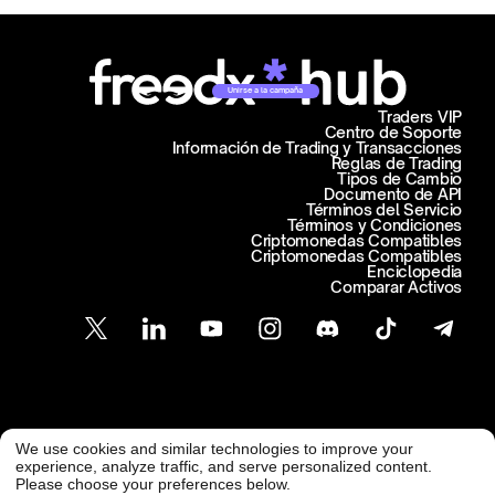
Unirse a la campaña
Traders VIP
Centro de Soporte
Información de Trading y Transacciones
Reglas de Trading
Tipos de Cambio
Documento de API
Términos del Servicio
Términos y Condiciones
Criptomonedas Compatibles
Criptomonedas Compatibles
Enciclopedia
Comparar Activos
Atención al Cliente
We use cookies and similar technologies to improve your
@ Freedx 2026
support@freedx.com
experience, analyze traffic, and serve personalized content.
Please choose your preferences below.