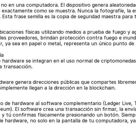
o, no en una computadora. El dispositivo genera aleatoried
el exactamente como se muestra. Nunca la fotografíe, la e
Esta frase semilla es la copia de seguridad maestra para t
bicaciones físicas utilizando medios a prueba de fuego y a
iples proveedores, brindan protección contra fuego e inun
r, ya sea en papel o metal, representa un único punto de f
ía
hardware se integran en el uso normal de criptomonedas si
e transacción.
dware genera direcciones públicas que compartes librement
implemente llegan a la dirección en la blockchain.
o de hardware al software complementario (Ledger Live, T
. El software crea una transacción sin firmar, la envía al
, y tú confirmas físicamente presionando un botón. Siempre 
de hardware, no solo en la pantalla de tu computadora, ya