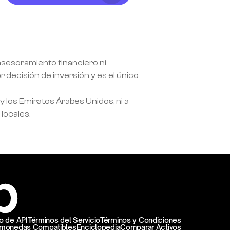
 asesoramiento financiero ni 
decisión de inversión y es el único 
 los Emiratos Árabes Unidos, ni a 
locales.
 de API
Términos del Servicio
Términos y Condiciones
omonedas Compatibles
Enciclopedia
Comparar Activos