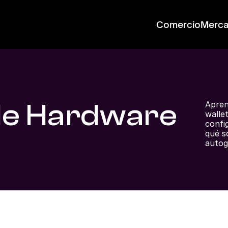
Comercio
Merc
de Hardware
Apren
walle
confi
qué s
autog