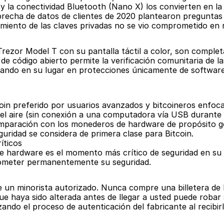
la conectividad Bluetooth (Nano X) los convierten en la op
brecha de datos de clientes de 2020 plantearon preguntas l
miento de las claves privadas no se vio comprometido en n
l Trezor Model T con su pantalla táctil a color, son comple
 código abierto permite la verificación comunitaria de la
fiando en su lugar en protecciones únicamente de software,
coin preferido por usuarios avanzados y bitcoineros enfoca
del aire (sin conexión a una computadora vía USB durante 
mparación con los monederos de hardware de propósito ge
uridad se considera de primera clase para Bitcoin.
íticos
 de hardware es el momento más crítico de seguridad en su 
ometer permanentemente su seguridad.
e un minorista autorizado. Nunca compre una billetera d
ue haya sido alterada antes de llegar a usted puede robar
lizando el proceso de autenticación del fabricante al recibirl