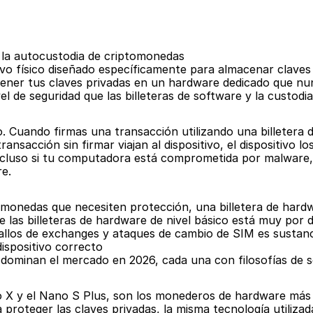
a la autocustodia de criptomonedas
tivo físico diseñado específicamente para almacenar claves
ntener tus claves privadas en un hardware dedicado que nu
vel de seguridad que las billeteras de software y la custod
o. Cuando firmas una transacción utilizando una billetera 
ransacción sin firmar viajan al dispositivo, el dispositivo lo
ncluso si tu computadora está comprometida por malware,
re.
monedas que necesiten protección, una billetera de hardwa
 las billeteras de hardware de nivel básico está muy por de
allos de exchanges y ataques de cambio de SIM es sustanc
dispositivo correcto
ominan el mercado en 2026, cada una con filosofías de s
o X y el Nano S Plus, son los monederos de hardware más ut
proteger las claves privadas, la misma tecnología utilizada