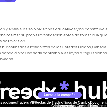
ión y análisis, es solo para fines educativos y no constituye
realizar su propia investigación antes de tomar cualquier 
 de inversión.
s ni destinados a residentes de los Estados Unidos, Canadá y
 donde dicho uso sería contrario a las leyes o regulaciones 
ervados
Unirse a la campaña
ansacciones
Traders VIP
Reglas de Trading
Tipos de Cambio
Documento
Criptomonedas Compatibles
Cript