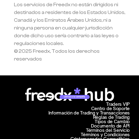
Los servicios de Freedx no están dirigidos ni 
destinados a residentes de los Estados Unidos, 
Canadá y los Emiratos Árabes Unidos, ni a 
ninguna persona en cualquier jurisdicción 
donde dicho uso sería contrario a las leyes o 
regulaciones locales.
© 2025 Freedx, Todos los derechos 
reservados
Unirse a la campaña
Traders VIP
Centro de Soporte
Información de Trading y Transacciones
Reglas de Trading
Tipos de Cambio
Documento de API
Términos del Servicio
Términos y Condiciones
Criptomonedas Compatibles