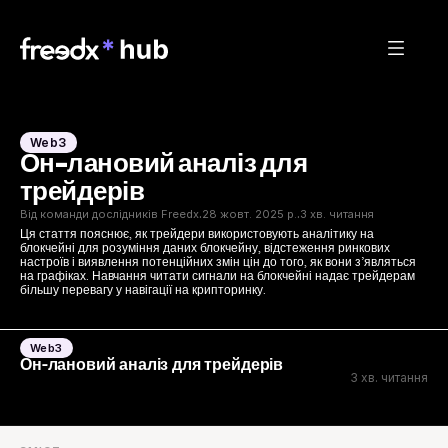
Web3
Он-лановий аналіз для 
трейдерів
Від команди дослідників Freedx
28 жовт. 2025 р.
3 хв. читання
·
·
Ця стаття пояснює, як трейдери використовують аналітику на 
блокчейні для розуміння даних блокчейну, відстеження ринкових 
настроїв і виявлення потенційних змін цін до того, як вони з’являться 
на графіках. Навчання читати сигнали на блокчейні надає трейдерам 
більшу перевагу у навігації на крипторинку.
Web3
Он-лановий аналіз для трейдерів
3 хв. читання