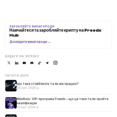
ЗАРОБЛЯЙТЕ ВИНАГОРОДИ
Навчайтеся та заробляйте крипту на Freedx 
Hub
Дослідити винагороди →
БУДЬТЕ НА ЗВ'ЯЗКУ
ЧИТАТИ ДАЛІ
Що таке стейблкоїн та як він працює?
24 лип. 2026 р.
Мініблог: VIP-програма Freedx – що це таке та як пройти
кваліфікацію
23 лип. 2026 р.