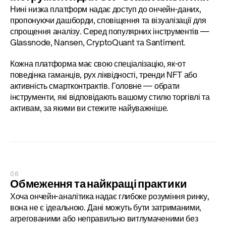
Нині низка платформ надає доступ до ончейн-даних, 
пропонуючи дашборди, сповіщення та візуалізації для 
спрощення аналізу. Серед популярних інструментів — 
Glassnode, Nansen, CryptoQuant та Santiment.
Кожна платформа має свою спеціалізацію, як-от 
поведінка гаманців, рух ліквідності, тренди NFT або 
активність смартконтрактів. Головне — обрати 
інструменти, які відповідають вашому стилю торгівлі та 
активам, за якими ви стежите найуважніше.
06
Обмеження та найкращі практики
Хоча ончейн-аналітика надає глибоке розуміння ринку, 
вона не є ідеальною. Дані можуть бути затриманими, 
агрегованими або неправильно витлумаченими без 