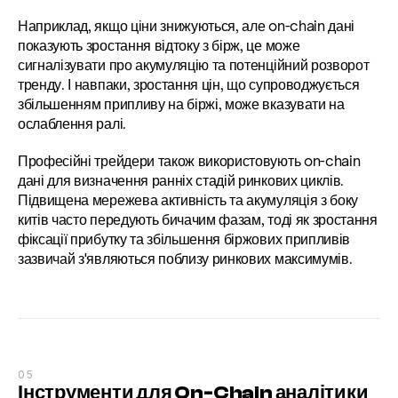
Наприклад, якщо ціни знижуються, але on-chain дані 
показують зростання відтоку з бірж, це може 
сигналізувати про акумуляцію та потенційний розворот 
тренду. І навпаки, зростання цін, що супроводжується 
збільшенням припливу на біржі, може вказувати на 
ослаблення ралі.
Професійні трейдери також використовують on-chain 
дані для визначення ранніх стадій ринкових циклів. 
Підвищена мережева активність та акумуляція з боку 
китів часто передують бичачим фазам, тоді як зростання 
фіксації прибутку та збільшення біржових припливів 
зазвичай з'являються поблизу ринкових максимумів.
05
Інструменти для On-Chain аналітики