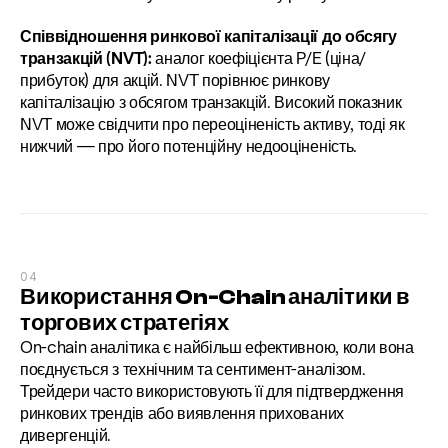
Співвідношення ринкової капіталізації до обсягу 
транзакцій (NVT):
 аналог коефіцієнта P/E (ціна/
прибуток) для акцій. NVT порівнює ринкову 
капіталізацію з обсягом транзакцій. Високий показник 
NVT може свідчити про переоціненість активу, тоді як 
нижчий — про його потенційну недооціненість.
04
Використання On-Chain аналітики в 
торгових стратегіях
On-chain аналітика є найбільш ефективною, коли вона 
поєднується з технічним та сентимент-аналізом. 
Трейдери часто використовують її для підтвердження 
ринкових трендів або виявлення прихованих 
дивергенцій.