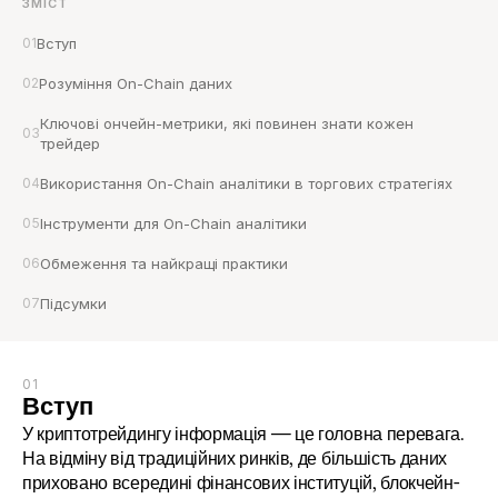
ЗМІСТ
01
Вступ
02
Розуміння On-Chain даних
Ключові ончейн-метрики, які повинен знати кожен 
03
трейдер
04
Використання On-Chain аналітики в торгових стратегіях
05
Інструменти для On-Chain аналітики
06
Обмеження та найкращі практики
07
Підсумки
01
Вступ
У криптотрейдингу інформація — це головна перевага. 
На відміну від традиційних ринків, де більшість даних 
приховано всередині фінансових інституцій, блокчейн-