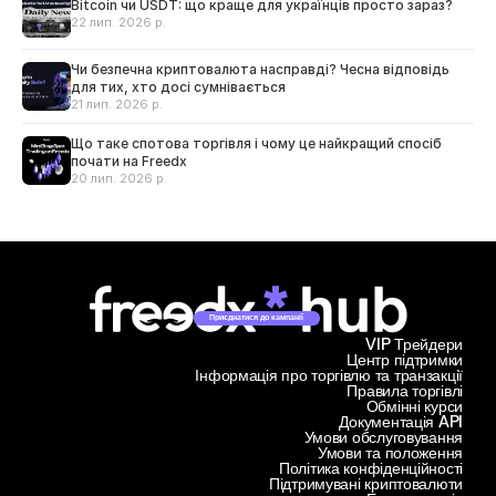
Bitcoin чи USDT: що краще для українців просто зараз?
22 лип. 2026 р.
Чи безпечна криптовалюта насправді? Чесна відповідь
для тих, хто досі сумнівається
21 лип. 2026 р.
Що таке спотова торгівля і чому це найкращий спосіб
почати на Freedx
20 лип. 2026 р.
Приєднатися до кампанії
VIP Трейдери
Центр підтримки
Інформація про торгівлю та транзакції
Правила торгівлі
Обмінні курси
Документація API
Умови обслуговування
Умови та положення
Політика конфіденційності
Підтримувані криптовалюти