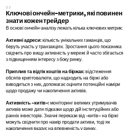
03
Ключові ончейн-метрики, які повинен 
знати кожен трейдер
В основі ончейн-аналізу лежать кілька ключових метрик:
Активні адреси:
 кількість унікальних гаманців, що 
беруть участь у транзакціях. Зростання цього показника 
свідчить про вищу активність у мережі й часто збігається 
з підвищенням інтересу з боку ринку.
Приплив та відтік коштів на біржах:
 відстеження 
обсягів криптовалюти, що надходить на біржі або 
виводиться з них, допомагає оцінити потенційні наміри 
щодо продажу чи накопичення активів.
Активність «китів»:
 моніторинг великих утримувачів 
активів може дати підказки щодо дій інституційних або 
ранніх інвесторів. Значні перекази від «китів» на біржі 
можуть свідчити про намір продати активи, тоді як 
накопичення вказує на впевненість у ринку.