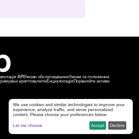
ментація API
Умови обслуговування
Умови та положення
тримувані криптовалюти
Енциклопедія
Порівняйте активи
We use cookies and similar technologies to improve your
experience, analyze traffic, and serve personalized
@ Freedx 2026
content. Please choose your preferences below.
Let me choose
Accept
Decline