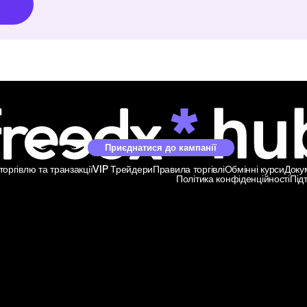
Приєднатися до кампанії
оргівлю та транзакції
VIP Трейдери
Правила торгівлі
Обмінні курси
Доку
Політика конфіденційності
Під