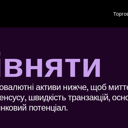
Торго
івняти
овалютні активи нижче, щоб миттє
енсусу, швидкість транзакцій, осно
нковий потенціал.