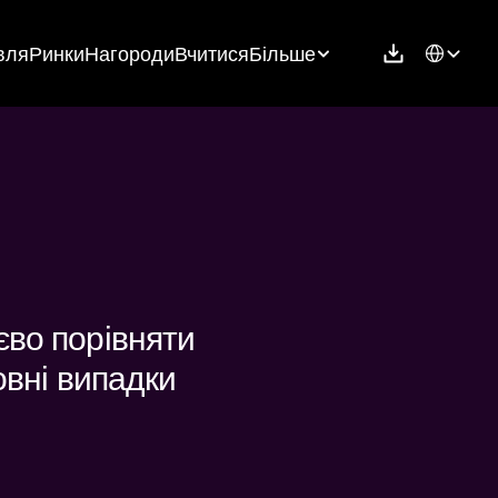
Select Langu
вля
Ринки
Нагороди
Вчитися
Більше
во порівняти 
вні випадки 