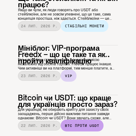
працює?
Якщо ви чули, як люди говорять про USDT або
стейблкоїни, але не зовсім упевнені, що це таке, сама
концепція простіша, ніж здається. Стейблкоїни — це
один із найкорисніших інструментів у крипті, особливо
24 ЛИП. 2026 Р.
СТАБІЛЬНІ МОНЕТИ
якщо ви хочете отримати переваги цифрових грошей без
волатильності. Ось як вони працюють і чому мільйони
людей використовують їх щодня.
Мініблог: VIP-програма
Freedx – що це таке та як
пройти кваліфікацію
Більшість бірж стягують з усіх однакову комісію
незалежно від обсягів торгівлі. Freedx працює інакше.
Чим активніші ви на платформі, тим менше платите, а
програма VIP робить так, щоб це відбувалося
23 ЛИП. 2026 Р.
VIP
автоматично.
Bitcoin чи USDT: що краще
для українців просто зараз?
Для українців, які обирають крипту для захисту своїх
заощаджень, перше дійсно важливе питання завжди
однакове: Bitcoin чи USDT? Вони звучать схоже, але
працюють абсолютно по-різному. В умовах економіки, де
22 ЛИП. 2026 Р.
BTC ПРОТИ USDT
стабільність не є гарантованою, правильний вибір важить
набагато більше, ніж здається на перший погляд. Нижче
наведено чесний розбір обох активів.