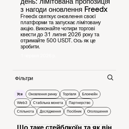
день: лімітована пропозиція 
з нагоди оновлення Freedx
Freedx святкує оновлення своєї 
платформи та запускає лімітовану 
акцію. Виконайте чотири торгові 
квести до 31 липня 2026 року та 
отримайте 500 USDT. Ось як це 
зробити.
1 червня 2026 р.
Фільтри
Усе
Оновлення ринку
Торгівля
Блокчейн
Web3
Стабільна монета
Партнерство
Спільнота
Дослідження
Посібник
Оголошення
Що таке стейблкоїн та як він