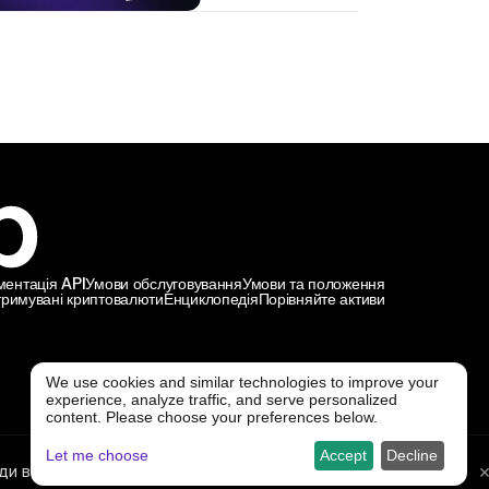
ментація API
Умови обслуговування
Умови та положення
тримувані криптовалюти
Енциклопедія
Порівняйте активи
We use cookies and similar technologies to improve your
experience, analyze traffic, and serve personalized
@ Freedx 2026
content. Please choose your preferences below.
Let me choose
Accept
Decline
ди вже сьогодні.