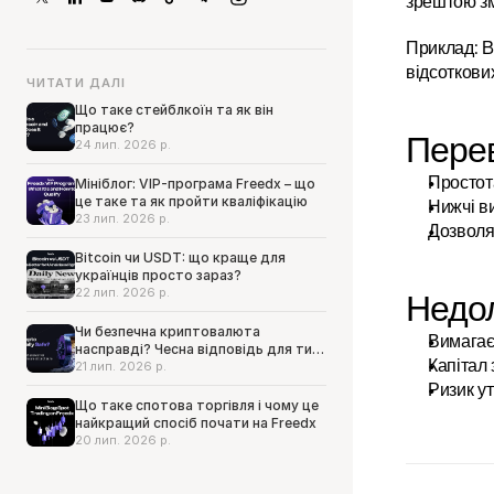
зрештою з
Приклад: B
відсоткови
ЧИТАТИ ДАЛІ
Що таке стейблкоїн та як він
працює?
Пере
24 лип. 2026 р.
Простот
Мініблог: VIP-програма Freedx – що
це таке та як пройти кваліфікацію
Нижчі ви
23 лип. 2026 р.
Дозволя
Bitcoin чи USDT: що краще для
українців просто зараз?
22 лип. 2026 р.
Недол
Чи безпечна криптовалюта
Вимагає 
насправді? Чесна відповідь для тих,
Капітал
хто досі сумнівається
21 лип. 2026 р.
Ризик ут
Що таке спотова торгівля і чому це
найкращий спосіб почати на Freedx
20 лип. 2026 р.