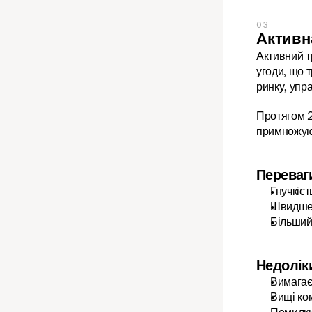
03
Активн
Активний т
угоди, що 
ринку, упр
Протягом 2
примножуюч
Переваг
Гнучкіст
Швидше 
Більший
Недолік
Вимагає 
Вищі ко