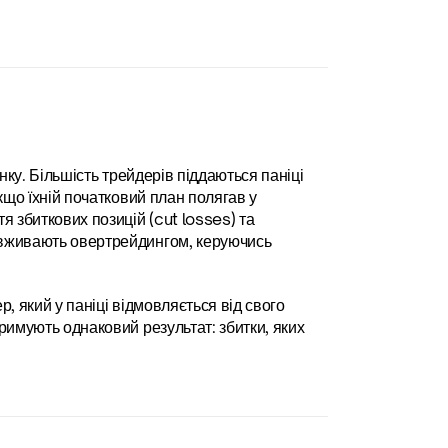
ку. Більшість трейдерів піддаються паніці 
кщо їхній початковий план полягав у 
 збиткових позицій (cut losses) та 
вживають овертрейдингом, керуючись 
, який у паніці відмовляється від свого 
имують однаковий результат: збитки, яких 