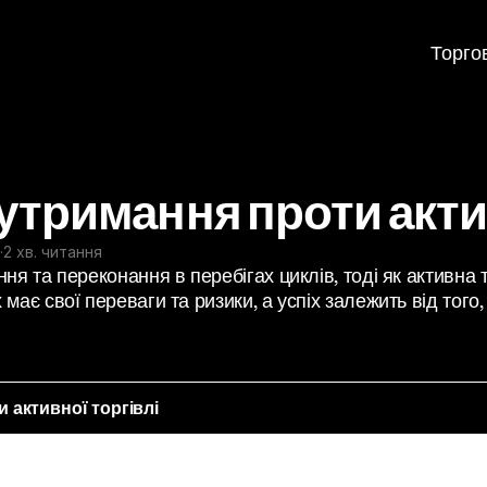
Торго
утримання проти актив
·
2 хв. читання
я та переконання в перебігах циклів, тоді як активна т
ає свої переваги та ризики, а успіх залежить від того, 
 активної торгівлі