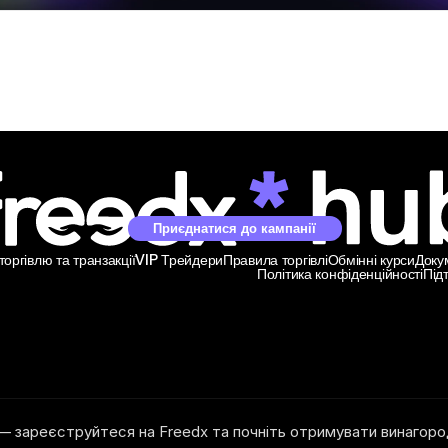
Приєднатися до кампанії
оргівлю та транзакції
VIP Трейдери
Правила торгівлі
Обмінні курси
Доку
Політика конфіденційності
Під
— зареєструйтеся на Freedx та почніть отримувати винагоро