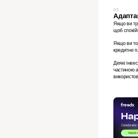
05
Адаптац
Якщо ви три
щоб спокій
Якщо ви то
кредитне п
Деякі інве
частиною а
використов