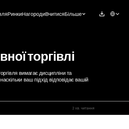
Select Langu
вля
Ринки
Нагороди
Вчитися
Більше
ної торгівлі
оргівля вимагає дисципліни та 
наскільки ваш підхід відповідає вашій 
2 хв. читання