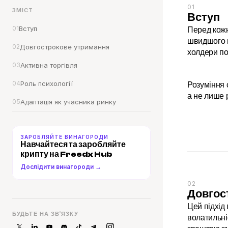
01
ЗМІСТ
Вступ
01
Вступ
Перед кожн
швидшого п
02
Довгострокове утримання
холдери по
03
Активна торгівля
04
Роль психології
Розуміння 
а не лише 
05
Адаптація як учасника ринку
ЗАРОБЛЯЙТЕ ВИНАГОРОДИ
Навчайтеся та заробляйте 
крипту на Freedx Hub
Дослідити винагороди →
02
Довгос
Цей підхід 
БУДЬТЕ НА ЗВ'ЯЗКУ
волатильні