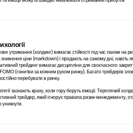
 та емоції можуть швидко нівелювати отриманий прибуток
ихології
ве утримання (холдинг) вимагає стійкості під час паніки на рин
з зниження ціни (markdown) і продають на самому дні, навіть я
Активний трейдинг вимагає дисципліни для своєчасного закриття
FOMO (гонитви за кожним рухом ринку). Багато трейдерів зло
остійно перебувати в ринку.
тегії зазнають краху, коли гору беруть емоції. Терплячий холдер
активний трейдер, який ігнорує правила ризик-менеджменту, отр
 уникнути.