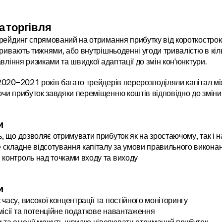
а торгівля
рейдинг спрямований на отримання прибутку від короткостроко
тривають тижнями, або внутрішньоденні угоди тривалістю в кільк
авління ризиками та швидкої адаптації до змін кон'юнктури.
020–2021 років багато трейдерів перерозподіляли капітал між 
и прибуток завдяки переміщенню коштів відповідно до зміни 
и
ь, що дозволяє отримувати прибуток як на зростаючому, так і
складне відсотування капіталу за умови правильного викона
 контроль над точками входу та виходу
и
часу, високої концентрації та постійного моніторингу
місії та потенційне податкове навантаження