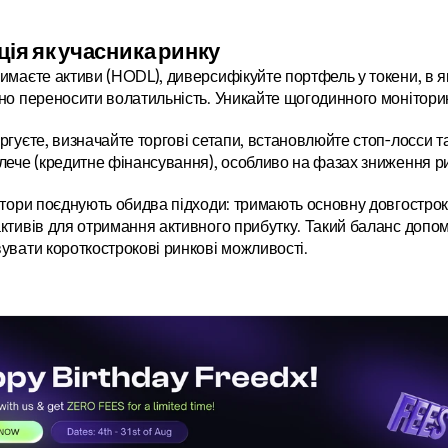
ія як учасника ринку
маєте активи (HODL), диверсифікуйте портфель у токени, в які 
но переносити волатильність. Уникайте щогодинного моніторин
ргуєте, визначайте торгові сетапи, встановлюйте стоп-лосси т
лече (кредитне фінансування), особливо на фазах зниження ри
стори поєднують обидва підходи: тримають основну довгостро
ктивів для отримання активного прибутку. Такий баланс допома
увати короткострокові ринкові можливості.