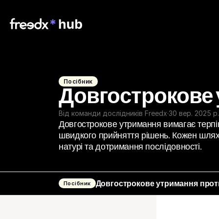
Посібник
Довгострокове 
Від команди дослідників Freedx
·
30 вер. 2025 р.
Довгострокове утримання вимагає терпінн
швидкого прийняття рішень. Кожен шлях м
натурі та дотримання послідовності.
Довгострокове утримання проти
Посібник