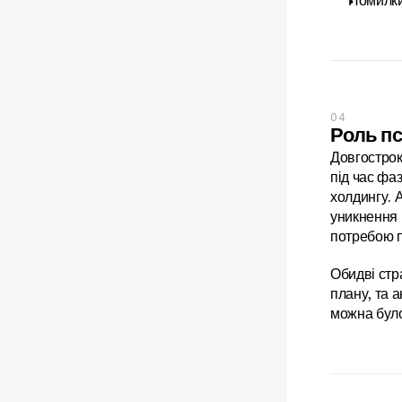
Помилки
04
Роль пс
Довгостроко
під час фа
холдингу. 
уникнення 
потребою п
Обидві стра
плану, та 
можна було