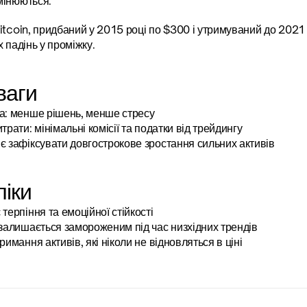
мінюються.
itcoin, придбаний у 2015 році по $300 і утримуваний до 2021 р
х падінь у проміжку.
ваги
а: менше рішень, менше стресу
трати: мінімальні комісії та податки від трейдингу
є зафіксувати довгострокове зростання сильних активів
іки
терпіння та емоційної стійкості
 залишається замороженим під час низхідних трендів
римання активів, які ніколи не відновляться в ціні