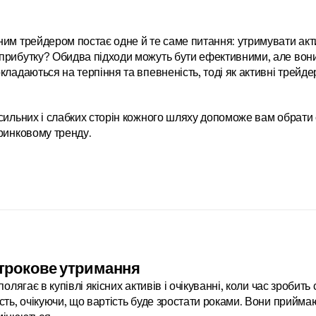
им трейдером постає одне й те саме питання: утримувати акти
рибутку? Обидва підходи можуть бути ефективними, але вони 
кладаються на терпіння та впевненість, тоді як активні трейде
сильних і слабких сторін кожного шляху допоможе вам обрати с
ринковому тренду.
трокове утримання
полягає в купівлі якісних активів і очікуванні, коли час зроби
сть, очікуючи, що вартість буде зростати роками. Вони приймаю