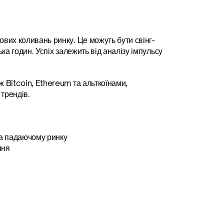
вих коливань ринку. Це можуть бути свінг-
а годин. Успіх залежить від аналізу імпульсу 
Bitcoin, Ethereum та альткоїнами, 
трендів.
 на падаючому ринку
ння