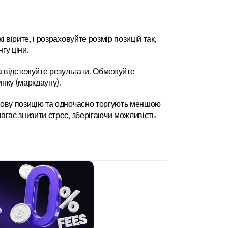
вірите, і розраховуйте розмір позицій так, 
гу ціни.
а відстежуйте результати. Обмежуйте 
нку (маркдауну).
кову позицію та одночасно торгують меншою 
гає знизити стрес, зберігаючи можливість 