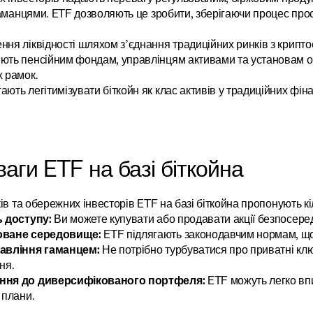
аманцями. ETF дозволяють це зробити, зберігаючи процес прос
ння ліквідності шляхом з’єднання традиційних ринків з крипто
ють пенсійним фондам, управлінцям активами та установам от
х рамок.
ють легітимізувати біткойн як клас активів у традиційних фін
аги ETF на базі біткойна
ів та обережних інвесторів ETF на базі біткойна пропонують кі
ь доступу:
 Ви можете купувати або продавати акції безпосере
оване середовище:
 ETF підлягають законодавчим нормам, що
авління гаманцем:
 Не потрібно турбуватися про приватні клю
ня.
ння до диверсифікованого портфеля:
 ETF можуть легко впи
 плани.