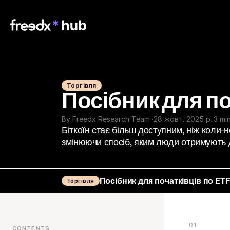
Торгівля
Посібник для по
By Freedx Research Team 
·
28 жовт. 2025 р.
·
3 mi
Біткоїн стає більш доступним, ніж коли-н
змінюючи спосіб, яким люди отримують 
Посібник для початківців по ETF
Торгівля
01
CONTENTS