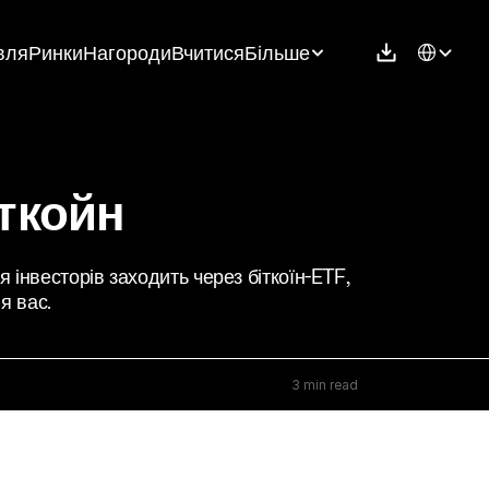
Select Langu
вля
Ринки
Нагороди
Вчитися
Більше
іткойн
 інвесторів заходить через біткоїн-ETF, 
я вас.
3 min read