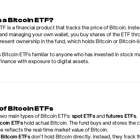
 a Bitcoin ETF?
TF is a financial product that tracks the price of Bitcoin. Inst
nd managing your own wallet, you buy shares of the ETF throu
esent ownership in the fund, which holds Bitcoin or Bitcoin-l
 Bitcoin ETFs familiar to anyone who has invested in stock ma
 finance with exposure to digital assets.
of Bitcoin ETFs
two main types of Bitcoin ETFs: 
spot ETFs
 and 
futures ETFs
.
tcoin ETFs
 hold actual Bitcoin. The fund buys and stores the 
e reflects the real-time market value of Bitcoin.
 Bitcoin ETFs
 don’t hold Bitcoin directly. Instead, they track 