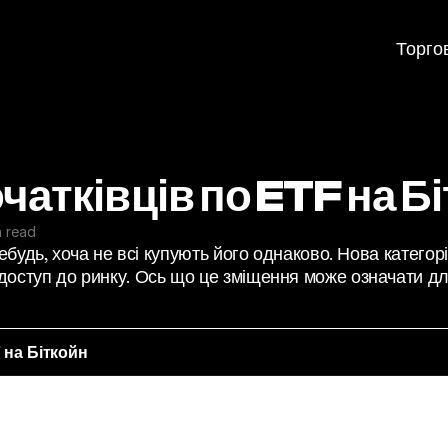
Торго
чатківців по ETF на Б
n read
ебудь, хоча не всі купують його однаково. Нова категорія
доступ до ринку. Ось що це зміщення може означати дл
 на Біткойн