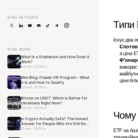
STAY IN TOUCH
Типи 
Існує два о
Спотові
READ MORE
а ціна E
What Is a Stablecoin and How Does It
Ф’ючерс
Work?
використ
24 лип. 2026 р.
майбутн
Mini Blog: Freedx VIP Program – What
ціни біт
It Is and How to Qualify
23 лип. 2026 р.
Bitcoin vs USDT: Which Is Better for
Ukrainians Right Now?
22 лип. 2026 р.
Чому 
Is Crypto Actually Safe? The Honest
Answer for People Who Are Still Not
Sure
21 лип. 2026 р.
ETF на базі
традиційни