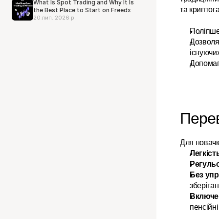
What Is Spot Trading and Why It Is
та криптог
the Best Place to Start on Freedx
20 лип. 2026 р.
Поліпше
Дозволя
існуючи
Допомага
Перев
Для новачк
Легкіст
Регуль
Без упр
зберіган
Включе
пенсійні