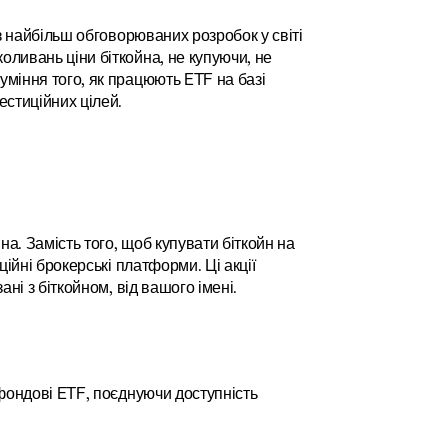
з найбільш обговорюваних розробок у світі 
ливань ціни біткойна, не купуючи, не 
міння того, як працюють ETF на базі 
естиційних цілей.
а. Замість того, щоб купувати біткойн на 
ійні брокерські платформи. Ці акції 
ні з біткойном, від вашого імені.
фондові ETF, поєднуючи доступність 