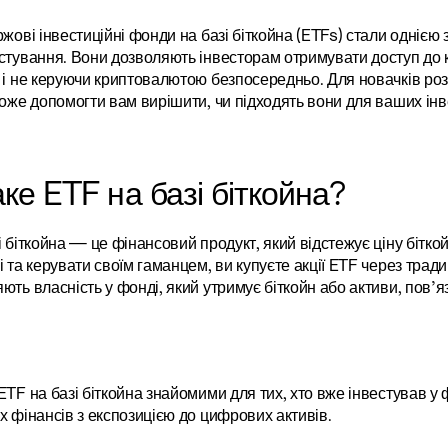
ржові інвестиційні фонди на базі біткойна (ETFs) стали однією 
стування. Вони дозволяють інвесторам отримувати доступ до ко
 і не керуючи криптовалютою безпосередньо. Для новачків розу
може допомогти вам вирішити, чи підходять вони для ваших інв
ке ETF на базі біткойна?
 біткойна — це фінансовий продукт, який відстежує ціну біткойн
 та керувати своїм гаманцем, ви купуєте акції ETF через традиц
ть власність у фонді, який утримує біткойн або активи, пов’яза
ETF на базі біткойна знайомими для тих, хто вже інвестував у 
х фінансів з експозицією до цифрових активів.