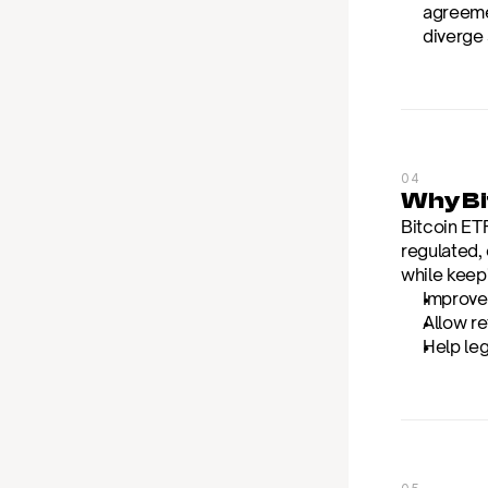
agreemen
diverge 
04
Why Bi
Bitcoin ETF
regulated,
while keep
Improve 
Allow re
Help leg