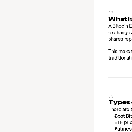
02
What Is
A Bitcoin E
exchange a
shares repr
This makes
traditional
03
Types 
There are 
Spot Bi
ETF pric
Futures