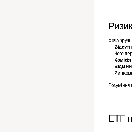
Ризик
Хоча зручн
Відсутн
його пе
Комісія
Відмінн
Ринкови
Розуміння 
ETF н