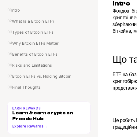
Intro
01
Intro
Фондові бі
криптоінве
02
What Is a Bitcoin ETF?
зберігаючи
біткойна, 
03
Types of Bitcoin ETFs
04
Why Bitcoin ETFs Matter
05
Benefits of Bitcoin ETFs
Що та
06
Risks and Limitations
ETF на базі
07
Bitcoin ETFs vs. Holding Bitcoin
криптобіржі
08
Final Thoughts
представляю
EARN REWARDS
Learn & earn crypto on 
Freedx Hub
Це робить 
Explore Rewards →
традиційни