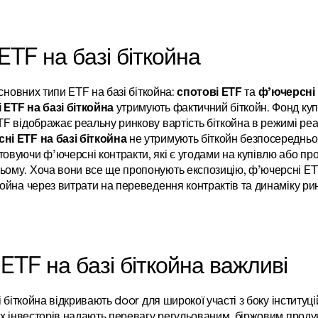
ETF на базі біткойна
сновних типи ETF на базі біткойна: 
спотові ETF
 та 
ф’ючерсні
 ETF на базі біткойна
 утримують фактичний біткойн. Фонд купу
TF відображає реальну ринкову вартість біткойна в режимі реа
ні ETF на базі біткойна
 не утримують біткойн безпосередньо.
овуючи ф’ючерсні контракти, які є угодами на купівлю або про
ьому. Хоча вони все ще пропонують експозицію, ф’ючерсні ETF 
койна через витрати на переведення контрактів та динаміку рин
ETF на базі біткойна важливі
 біткойна відкривають door для широкої участі з боку інституці
х інвесторів надають перевагу регульованим, біржовим проду