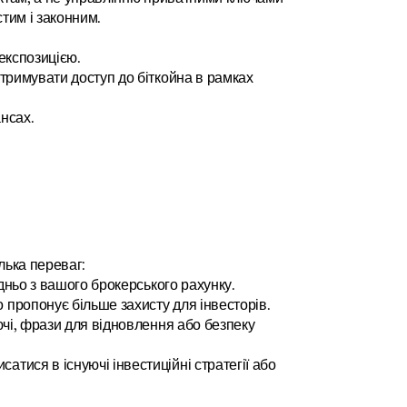
тим і законним.
експозицією.
римувати доступ до біткойна в рамках 
ансах.
лька переваг:
дньо з вашого брокерського рахунку.
 пропонує більше захисту для інвесторів.
чі, фрази для відновлення або безпеку 
сатися в існуючі інвестиційні стратегії або 