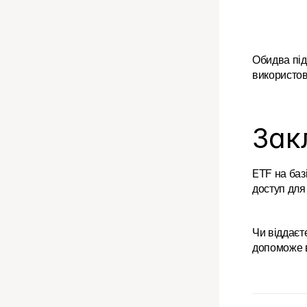
Обидва під
використов
Зак
ETF на баз
доступ для
Чи віддаєт
допоможе в