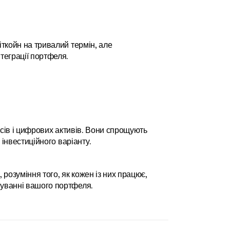
ткойн на тривалий термін, але 
теграції портфеля.
нсів і цифрових активів. Вони спрощують 
 інвестиційного варіанту.
розуміння того, як кожен із них працює, 
муванні вашого портфеля.