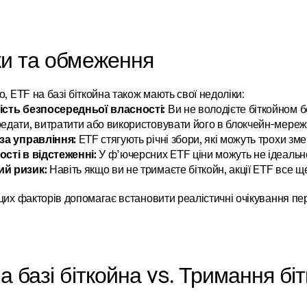
и та обмеження
о, ETF на базі біткойна також мають свої недоліки:
ість безпосередньої власності:
 Ви не володієте біткойном 
редати, витратити або використовувати його в блокчейн-мережі
 за управління:
 ETF стягують річні збори, які можуть трохи зм
ості в відстеженні:
 У ф’ючерсних ETF ціни можуть не ідеально 
й ризик:
 Навіть якщо ви не тримаєте біткойн, акції ETF все щ
цих факторів допомагає встановити реалістичні очікування пе
а базі біткойна vs. Тримання бі