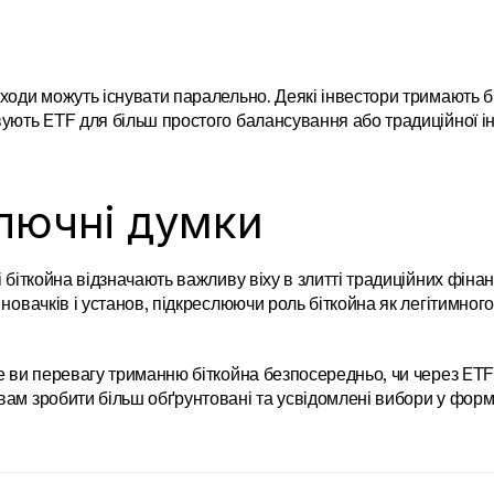
ходи можуть існувати паралельно. Деякі інвестори тримають бі
ують ETF для більш простого балансування або традиційної ін
лючні думки
і біткойна відзначають важливу віху в злитті традиційних фіна
 новачків і установ, підкреслюючи роль біткойна як легітимного
е ви перевагу триманню біткойна безпосередньо, чи через ETF, 
ам зробити більш обґрунтовані та усвідомлені вибори у фор