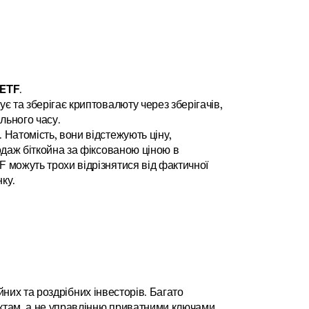
 ETF
.
є та зберігає криптовалюту через зберігачів, 
льного часу.
 Натомість, вони відстежують ціну, 
даж біткойна за фіксованою ціною в 
можуть трохи відрізнятися від фактичної 
ку.
йних та роздрібних інвесторів. Багато 
ктам, а не управлінню приватними ключами 