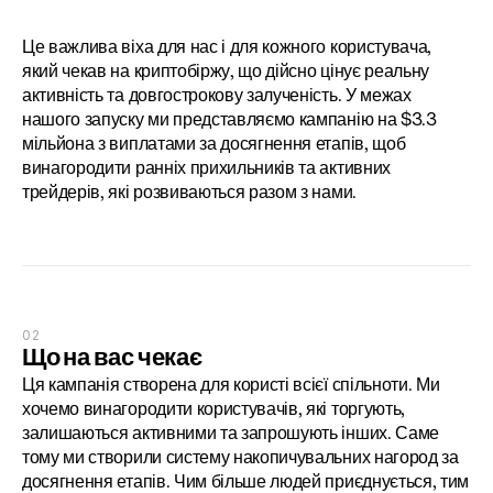
Це важлива віха для нас і для кожного користувача, 
який чекав на криптобіржу, що дійсно цінує реальну 
активність та довгострокову залученість. У межах 
нашого запуску ми представляємо кампанію на $3.3 
мільйона з виплатами за досягнення етапів, щоб 
винагородити ранніх прихильників та активних 
трейдерів, які розвиваються разом з нами.
02
Що на вас чекає
Ця кампанія створена для користі всієї спільноти. Ми 
хочемо винагородити користувачів, які торгують, 
залишаються активними та запрошують інших. Саме 
тому ми створили систему накопичувальних нагород за 
досягнення етапів. Чим більше людей приєднується, тим 