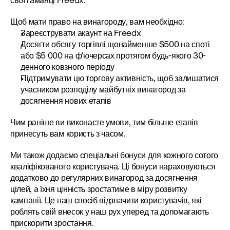
свої гаманці Freedx.
Щоб мати право на винагороду, вам необхідно:
Зареєструвати акаунт на Freedx
Досягти обсягу торгівлі щонайменше $500 на споті 
або $5 000 на ф'ючерсах протягом будь-якого 30-
денного ковзного періоду
Підтримувати цю торгову активність, щоб залишатися 
учасником розподілу майбутніх винагород за 
досягнення нових етапів
Чим раніше ви виконаєте умови, тим більше етапів 
принесуть вам користь з часом.
Ми також додаємо спеціальні бонуси для кожного сотого 
кваліфікованого користувача. Ці бонуси нараховуються 
додатково до регулярних винагород за досягнення 
цілей, а їхня цінність зростатиме в міру розвитку 
кампанії. Це наш спосіб відзначити користувачів, які 
роблять свій внесок у наш рух уперед та допомагають 
прискорити зростання.