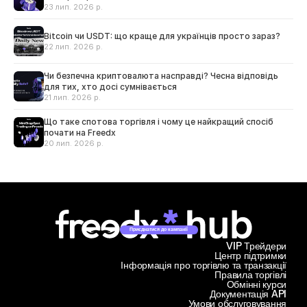
23 лип. 2026 р.
Bitcoin чи USDT: що краще для українців просто зараз?
22 лип. 2026 р.
Чи безпечна криптовалюта насправді? Чесна відповідь
для тих, хто досі сумнівається
21 лип. 2026 р.
Що таке спотова торгівля і чому це найкращий спосіб
почати на Freedx
20 лип. 2026 р.
Приєднатися до кампанії
VIP Трейдери
Центр підтримки
Інформація про торгівлю та транзакції
Правила торгівлі
Обмінні курси
Документація API
Умови обслуговування