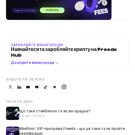
ЗАРОБЛЯЙТЕ ВИНАГОРОДИ
Навчайтеся та заробляйте крипту на Freedx 
Hub
Дослідити винагороди →
БУДЬТЕ НА ЗВ'ЯЗКУ
ЧИТАТИ ДАЛІ
Що таке стейблкоїн та як він працює?
24 лип. 2026 р.
Мініблог: VIP-програма Freedx – що це таке та як пройти
кваліфікацію