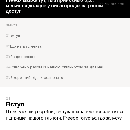
Freedx майже тут, і ми приносимо 3,3
Читати 2 хв
мільйона доларів у винагородах за ранній
доступ
ЗМІСТ
01
Вступ
02
Що на вас чекає
03
Як це працює
04
Створено разом із нашою спільнотою та для неї
05
Зворотний відлік розпочато
01
Вступ
Після місяців розробки, тестування та вдосконалення за 
підтримки нашої спільноти, Freedx готується до запуску.