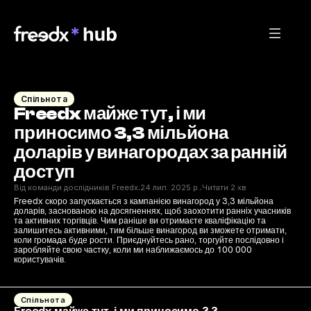
Спільнота
Freedx майже тут, і ми 
приносимо 3,3 мільйона 
доларів у винагородах за ранній 
доступ
Від команди дослідників Freedx
24 лип. 2025 р.
Читати 2 хв
·
·
Freedx скоро запускається з кампанією винагород у 3,3 мільйона 
доларів, заснованою на досягненнях, щоб заохотити ранніх учасників 
та активних торгівців. Чим раніше ви отримаєте кваліфікацію та 
залишитесь активними, тим більше винагород ви зможете отримати, 
коли громада буде рости. Приєднуйтесь рано, торгуйте послідовно і 
заробляйте свою частку, коли ми наближаємось до 100 000 
користувачів.
Спільнота