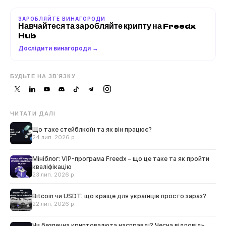
ЗАРОБЛЯЙТЕ ВИНАГОРОДИ
Навчайтеся та заробляйте крипту на Freedx 
Hub
Дослідити винагороди →
БУДЬТЕ НА ЗВ'ЯЗКУ
ЧИТАТИ ДАЛІ
Що таке стейблкоїн та як він працює?
24 лип. 2026 р.
Мініблог: VIP-програма Freedx – що це таке та як пройти
кваліфікацію
23 лип. 2026 р.
Bitcoin чи USDT: що краще для українців просто зараз?
22 лип. 2026 р.
Чи безпечна криптовалюта насправді? Чесна відповідь