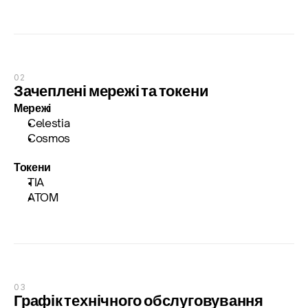
02
Зачеплені мережі та токени
Мережі
Celestia
Cosmos
Токени
TIA
ATOM
03
Графік технічного обслуговування 