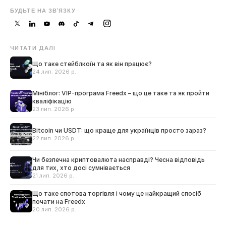
БУДЬТЕ НА ЗВ'ЯЗКУ
ЧИТАТИ ДАЛІ
Що таке стейблкоїн та як він працює?
24 лип. 2026 р.
Мініблог: VIP-програма Freedx – що це таке та як пройти
кваліфікацію
23 лип. 2026 р.
Bitcoin чи USDT: що краще для українців просто зараз?
22 лип. 2026 р.
Чи безпечна криптовалюта насправді? Чесна відповідь
для тих, хто досі сумнівається
21 лип. 2026 р.
Що таке спотова торгівля і чому це найкращий спосіб
почати на Freedx
20 лип. 2026 р.