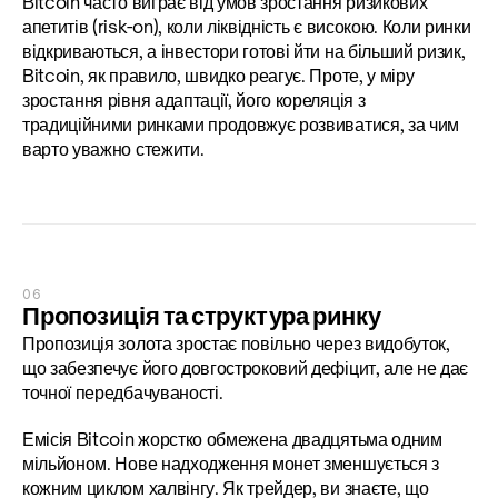
Bitcoin часто виграє від умов зростання ризикових 
апетитів (risk-on), коли ліквідність є високою. Коли ринки 
відкриваються, а інвестори готові йти на більший ризик, 
Bitcoin, як правило, швидко реагує. Проте, у міру 
зростання рівня адаптації, його кореляція з 
традиційними ринками продовжує розвиватися, за чим 
варто уважно стежити.
06
Пропозиція та структура ринку
Пропозиція золота зростає повільно через видобуток, 
що забезпечує його довгостроковий дефіцит, але не дає 
точної передбачуваності.
Емісія Bitcoin жорстко обмежена двадцятьма одним 
мільйоном. Нове надходження монет зменшується з 
кожним циклом халвінгу. Як трейдер, ви знаєте, що 