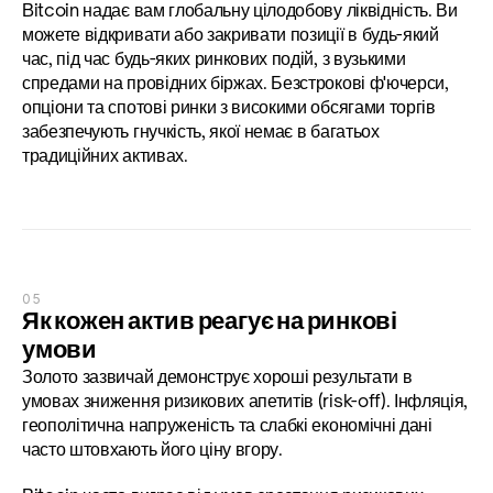
Bitcoin надає вам глобальну цілодобову ліквідність. Ви 
можете відкривати або закривати позиції в будь-який 
час, під час будь-яких ринкових подій, з вузькими 
спредами на провідних біржах. Безстрокові ф'ючерси, 
опціони та спотові ринки з високими обсягами торгів 
забезпечують гнучкість, якої немає в багатьох 
традиційних активах.
05
Як кожен актив реагує на ринкові 
умови
Золото зазвичай демонструє хороші результати в 
умовах зниження ризикових апетитів (risk-off). Інфляція, 
геополітична напруженість та слабкі економічні дані 
часто штовхають його ціну вгору.