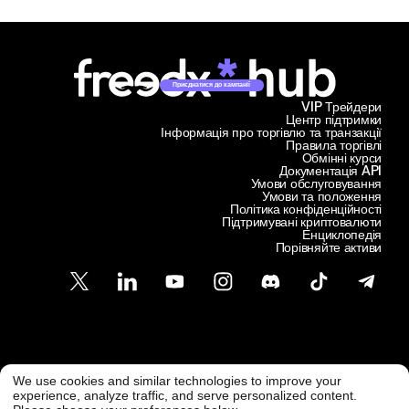
Приєднатися до кампанії
VIP Трейдери
Центр підтримки
Інформація про торгівлю та транзакції
Правила торгівлі
Обмінні курси
Документація API
Умови обслуговування
Умови та положення
Політика конфіденційності
Підтримувані криптовалюти
Енциклопедія
Порівняйте активи
Підтримка клієнтів
We use cookies and similar technologies to improve your
@ Freedx 2026
support@freedx.com
experience, analyze traffic, and serve personalized content.