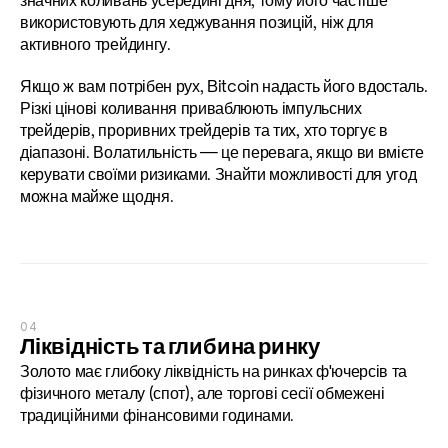
значних коливань усередині дня, тому його частіше 
використовують для хеджування позицій, ніж для 
активного трейдингу.
Якщо ж вам потрібен рух, Bitcoin надасть його вдосталь. 
Різкі цінові коливання приваблюють імпульсних 
трейдерів, проривних трейдерів та тих, хто торгує в 
діапазоні. Волатильність — це перевага, якщо ви вмієте 
керувати своїми ризиками. Знайти можливості для угод 
можна майже щодня.
04
Ліквідність та глибина ринку
Золото має глибоку ліквідність на ринках ф'ючерсів та 
фізичного металу (спот), але торгові сесії обмежені 
традиційними фінансовими годинами.