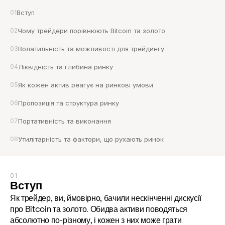
01
Вступ
02
Чому трейдери порівнюють Bitcoin та золото
03
Волатильність та можливості для трейдингу
04
Ліквідність та глибина ринку
05
Як кожен актив реагує на ринкові умови
06
Пропозиція та структура ринку
07
Портативність та виконання
08
Утилітарність та фактори, що рухають ринок
01
Вступ
Як трейдер, ви, ймовірно, бачили нескінченні дискусії 
про Bitcoin та золото. Обидва активи поводяться 
абсолютно по-різному, і кожен з них може грати 