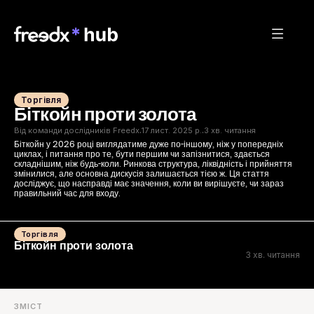
Торгівля
Біткойн проти золота
Від команди дослідників Freedx
17 лист. 2025 р.
3 хв. читання
·
·
Біткойн у 2026 році виглядатиме дуже по-іншому, ніж у попередніх 
циклах, і питання про те, бути першим чи запізнитися, здається 
складнішим, ніж будь-коли. Ринкова структура, ліквідність і прийняття 
змінилися, але основна дискусія залишається тією ж. Ця стаття 
досліджує, що насправді має значення, коли ви вирішуєте, чи зараз 
правильний час для входу.
Торгівля
Біткойн проти золота
3 хв. читання
ЗМІСТ