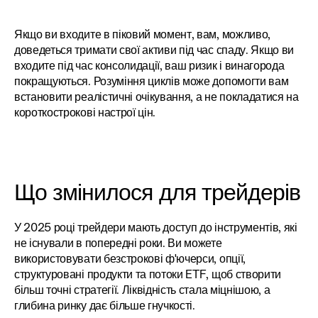
Якщо ви входите в піковий момент, вам, можливо, 
доведеться тримати свої активи під час спаду. Якщо ви 
входите під час консолидації, ваш ризик і винагорода 
покращуються. Розуміння циклів може допомогти вам 
встановити реалістичні очікування, а не покладатися на 
короткострокові настрої цін.
Що змінилося для трейдерів
У 2025 році трейдери мають доступ до інструментів, які 
не існували в попередні роки. Ви можете 
використовувати безстрокові ф'ючерси, опції, 
структуровані продукти та потоки ETF, щоб створити 
більш точні стратегії. Ліквідність стала міцнішою, а 
глибина ринку дає більше гнучкості.