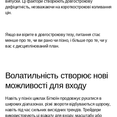
випуски. Ці фактори створюють довгострокову 
дефіцитність, незважаючи на короткострокові коливання 
цін.
Якщо ви вірите в довгострокову тезу, питання стає 
менше про те, чи ви рано чи пізно, і більше про те, чи у 
вас є дисциплінований план.
Волатильність створює нові 
можливості для входу
Навіть у пізніх циклах Біткоїн продовжує рухатися в 
широких діапазонах. різкі звороти відбуваються щороку, 
навіть під час сильних висхідних трендів. Трейдери 
використовують ці відкату для входу, масштабу або 