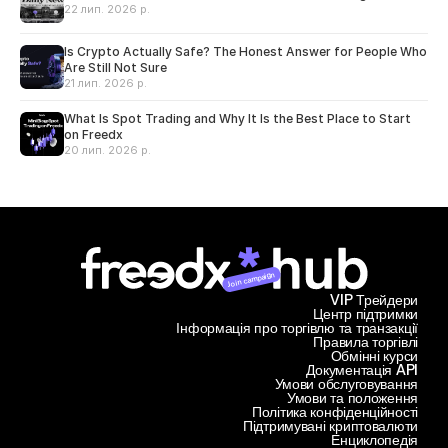
22 лип. 2026 р.
Is Crypto Actually Safe? The Honest Answer for People Who
Are Still Not Sure
21 лип. 2026 р.
What Is Spot Trading and Why It Is the Best Place to Start
on Freedx
20 лип. 2026 р.
Join campaign
VIP Трейдери
Центр підтримки
Інформація про торгівлю та транзакції
Правила торгівлі
Обмінні курси
Документація API
Умови обслуговування
Умови та положення
Політика конфіденційності
Підтримувані криптовалюти
Енциклопедія