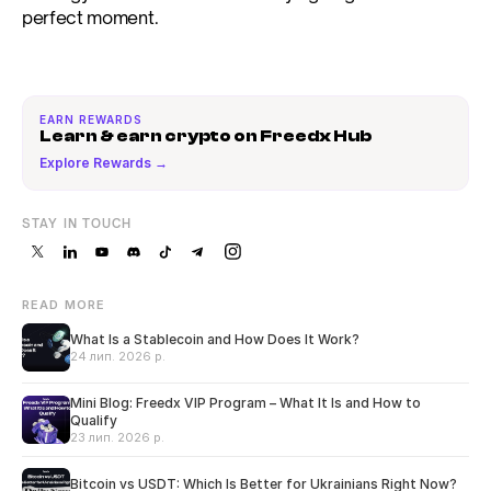
perfect moment.
EARN REWARDS
Learn & earn crypto on Freedx Hub
Explore Rewards →
STAY IN TOUCH
READ MORE
What Is a Stablecoin and How Does It Work?
24 лип. 2026 р.
Mini Blog: Freedx VIP Program – What It Is and How to
Qualify
23 лип. 2026 р.
Bitcoin vs USDT: Which Is Better for Ukrainians Right Now?