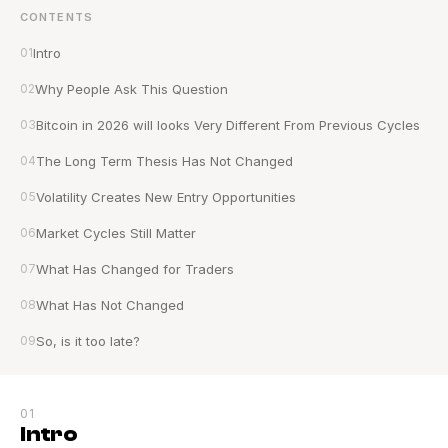
CONTENTS
01
Intro
02
Why People Ask This Question
03
Bitcoin in 2026 will looks Very Different From Previous Cycles
04
The Long Term Thesis Has Not Changed
05
Volatility Creates New Entry Opportunities
06
Market Cycles Still Matter
07
What Has Changed for Traders
08
What Has Not Changed
09
So, is it too late?
01
Intro