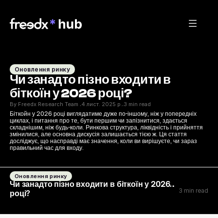
Оновлення ринку
Чи занадто пізно входити в 
біткоїн у 2026 році?
By Freedx Research Team 
4 лист. 2025 р.
3 min read
·
·
Біткойн у 2026 році виглядатиме дуже по-іншому, ніж у попередніх 
циклах, і питання про те, бути першим чи запізнитися, здається 
складнішим, ніж будь-коли. Ринкова структура, ліквідність і прийняття 
змінилися, але основна дискусія залишається тією ж. Ця стаття 
досліджує, що насправді має значення, коли ви вирішуєте, чи зараз 
правильний час для входу.
Оновлення ринку
Чи занадто пізно входити в біткоїн у 2026
3 min read
році?