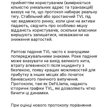
прийняттям користувачем (вимірюється 
кількістю унікальних адрес та транзакцій) 
вказує на те, що протокол набирає реальну 
тягу. Стабільний або зростаючий TVL під 
час ведмежого ринку, коли ціни на активи 
падають, свідчить про особливо міцну 
відданість користувачів, оскільки власники 
вирішують залишатися, незважаючи на 
зниження вартостей.
Раптові падіння TVL часто є значущими 
попереджувальними знаками. Різке падіння 
може вказувати на вихід великого кита, 
втрату впевненості після інциденту з 
безпекою, появу кращих можливостей для 
прибутку в інших місцях або початок 
банківського панічного вилучення. 
Протоколи, такі як DeFiLlama, надають 
історичні графіки TVL, які дозволяють чітко 
бачити ці динаміки.
При оцінці нового протоколу порівняння 