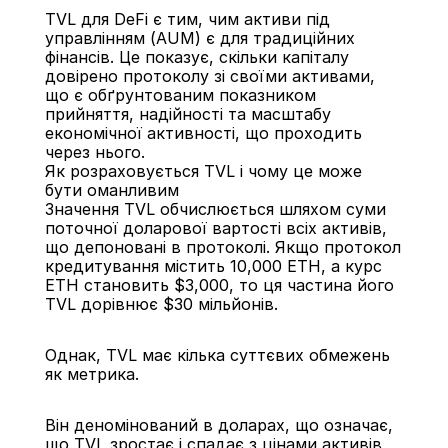
TVL для DeFi є тим, чим активи під 
управлінням (AUM) є для традиційних 
фінансів. Це показує, скільки капіталу 
довірено протоколу зі своїми активами, 
що є обґрунтованим показником 
прийняття, надійності та масштабу 
економічної активності, що проходить 
через нього.
Як розраховується TVL і чому це може 
бути оманливим
Значення TVL обчислюється шляхом суми 
поточної доларової вартості всіх активів, 
що депоновані в протоколі. Якщо протокол 
кредитування містить 10,000 ETH, а курс 
ETH становить $3,000, то ця частина його 
TVL дорівнює $30 мільйонів.
Однак, TVL має кілька суттєвих обмежень 
як метрика.
Він деномінований в доларах, що означає, 
що TVL зростає і спадає з цінами активів, 