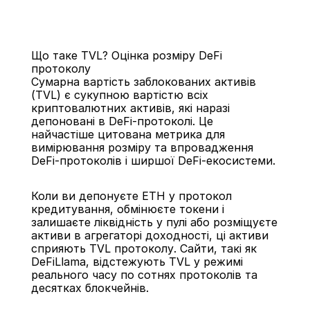
Що таке TVL? Оцінка розміру DeFi 
протоколу
Сумарна вартість заблокованих активів 
(TVL) є сукупною вартістю всіх 
криптовалютних активів, які наразі 
депоновані в DeFi-протоколі. Це 
Назад
найчастіше цитована метрика для 
вимірювання розміру та впровадження 
DeFi-протоколів і ширшої DeFi-екосистеми.
Коли ви депонуєте ETH у протокол 
кредитування, обмінюєте токени і 
залишаєте ліквідність у пулі або розміщуєте 
активи в агрегаторі доходності, ці активи 
сприяють TVL протоколу. Сайти, такі як 
DeFiLlama, відстежують TVL у режимі 
реального часу по сотнях протоколів та 
десятках блокчейнів.