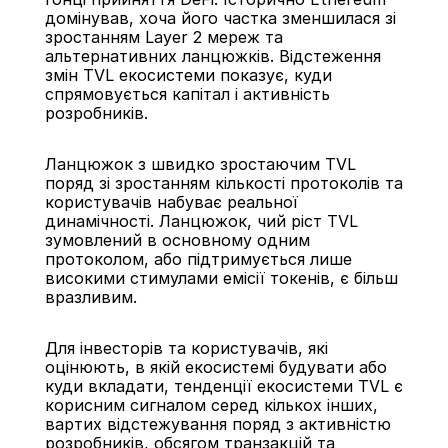
домінував, хоча його частка зменшилася зі 
зростанням Layer 2 мереж та 
альтернативних ланцюжків. Відстеження 
змін TVL екосистеми показує, куди 
спрямовується капітал і активність 
розробників.
Ланцюжок з швидко зростаючим TVL 
поряд зі зростанням кількості протоколів та 
користувачів набуває реальної 
динамічності. Ланцюжок, чий ріст TVL 
зумовлений в основному одним 
протоколом, або підтримується лише 
високими стимулами емісії токенів, є більш 
вразливим.
Для інвесторів та користувачів, які 
оцінюють, в якій екосистемі будувати або 
куди вкладати, тенденції екосистеми TVL є 
корисним сигналом серед кількох інших, 
вартих відстежування поряд з активністю 
розробників, обсягом транзакцій та 