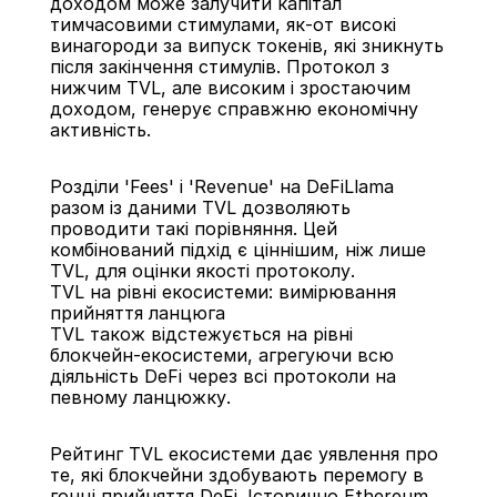
доходом може залучити капітал 
тимчасовими стимулами, як-от високі 
винагороди за випуск токенів, які зникнуть 
після закінчення стимулів. Протокол з 
нижчим TVL, але високим і зростаючим 
доходом, генерує справжню економічну 
активність.
Розділи 'Fees' і 'Revenue' на DeFiLlama 
разом із даними TVL дозволяють 
проводити такі порівняння. Цей 
комбінований підхід є ціннішим, ніж лише 
TVL, для оцінки якості протоколу.
TVL на рівні екосистеми: вимірювання 
прийняття ланцюга
TVL також відстежується на рівні 
блокчейн-екосистеми, агрегуючи всю 
діяльність DeFi через всі протоколи на 
певному ланцюжку.
Рейтинг TVL екосистеми дає уявлення про 
те, які блокчейни здобувають перемогу в 
гонці прийняття DeFi. Історично Ethereum 