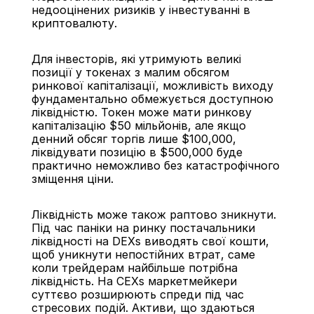
недооцінених ризиків у інвестуванні в 
криптовалюту.
Для інвесторів, які утримують великі 
позиції у токенах з малим обсягом 
ринкової капіталізації, можливість виходу 
фундаментально обмежується доступною 
ліквідністю. Токен може мати ринкову 
капіталізацію $50 мільйонів, але якщо 
денний обсяг торгів лише $100,000, 
ліквідувати позицію в $500,000 буде 
практично неможливо без катастрофічного 
зміщення ціни.
Ліквідність може також раптово зникнути. 
Під час паніки на ринку постачальники 
ліквідності на DEXs виводять свої кошти, 
щоб уникнути непостійних втрат, саме 
коли трейдерам найбільше потрібна 
ліквідність. На CEXs маркетмейкери 
суттєво розширюють спреди під час 
стресових подій. Активи, що здаються 