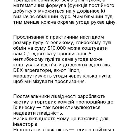
математична формула (функція постійного 
добутку x множиться на y дорівнює k) 
визначає обмінний курс. Чим більший пул, 
тим менше кожна окрема угода рухає ціну.
Прослизання є практичним наслідком 
розміру пулу. У великому, глибокому пулі 
обмін на суму $10,000 може коштувати 
вам 0,1 відсотка у прослизанні. У 
неглибокому пулі та сама угода може 
коштувати від п'яти до десяти відсотків. 
DEX-агрегатори, як-от 1inch, 
маршрутизують угоди через кілька пулів, 
щоб мінімізувати прослизання.
Постачальники ліквідності заробляють 
частку з торгових комісій пропорційно до 
їх внеску — так вони стимулюються 
надавати ліквідність.
Ризик ліквідності: Чому це важливо для 
інвесторів
Недостатня ліквідність — один з найбільш 