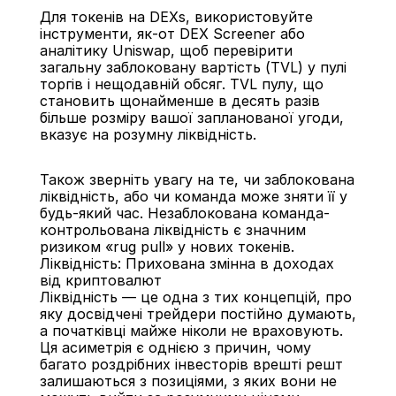
Для токенів на DEXs, використовуйте 
інструменти, як-от DEX Screener або 
аналітику Uniswap, щоб перевірити 
загальну заблоковану вартість (TVL) у пулі 
торгів і нещодавній обсяг. TVL пулу, що 
становить щонайменше в десять разів 
більше розміру вашої запланованої угоди, 
вказує на розумну ліквідність.
Також зверніть увагу на те, чи заблокована 
ліквідність, або чи команда може зняти її у 
будь-який час. Незаблокована команда-
контрольована ліквідність є значним 
ризиком «rug pull» у нових токенів.
Ліквідність: Прихована змінна в доходах 
від криптовалют
Ліквідність — це одна з тих концепцій, про 
яку досвідчені трейдери постійно думають, 
а початківці майже ніколи не враховують. 
Ця асиметрія є однією з причин, чому 
багато роздрібних інвесторів врешті решт 
залишаються з позиціями, з яких вони не 