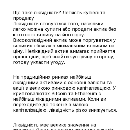
Що таке ліквідність? Легкість купівлі та 
продажу
Ліквідність стосується того, наскільки 
легко можна купити або продати актив без 
істотного впливу на його ціну. 
Високоліквідний актив може торгуватися у 
Назад
великих обсягах з мінімальним впливом на 
ціну. Неліквідний актив вимагає прийняття 
гіршої ціни, щоб знайти зустрічну сторону, 
готову укласти угоду.
На традиційних ринках найбільш 
ліквідними активами є основні валюти та 
акції з великою ринковою капіталізацією. У 
криптовалютах Bitcoin та Ethereum є 
найбільш ліквідними активами. Коли ви 
переходите до токенів з малою 
капіталізацією, ліквідність різко знижується.
Ліквідність має велике значення на 