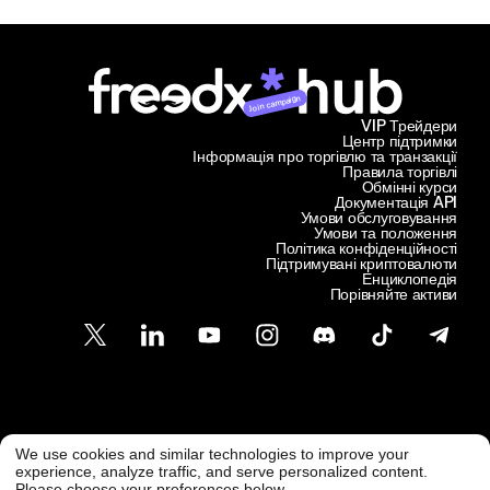
Join campaign
VIP Трейдери
Центр підтримки
Інформація про торгівлю та транзакції
Правила торгівлі
Обмінні курси
Документація API
Умови обслуговування
Умови та положення
Політика конфіденційності
Підтримувані криптовалюти
Енциклопедія
Порівняйте активи
Підтримка клієнтів
We use cookies and similar technologies to improve your
@ Freedx 2026
support@freedx.com
experience, analyze traffic, and serve personalized content.
Please choose your preferences below.