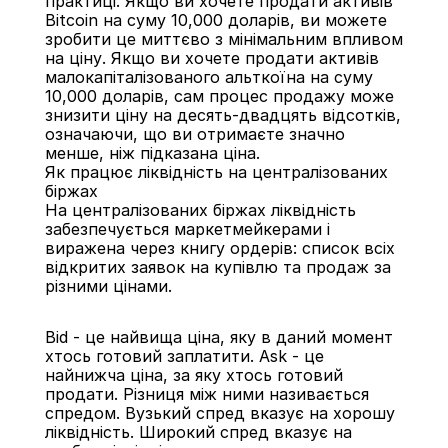
практиці. Якщо ви хочете продати активів 
Bitcoin на суму 10,000 доларів, ви можете 
зробити це миттєво з мінімальним впливом 
на ціну. Якщо ви хочете продати активів 
малокапіталізованого альткоїна на суму 
10,000 доларів, сам процес продажу може 
знизити ціну на десять-двадцять відсотків, 
означаючи, що ви отримаєте значно 
менше, ніж підказана ціна.
Як працює ліквідність на централізованих 
біржах
На централізованих біржах ліквідність 
забезпечується маркетмейкерами і 
виражена через книгу ордерів: список всіх 
відкритих заявок на купівлю та продаж за 
різними цінами.
Bid - це найвища ціна, яку в даний момент 
хтось готовий заплатити. Ask - це 
найнижча ціна, за яку хтось готовий 
продати. Різниця між ними називається 
спредом. Вузький спред вказує на хорошу 
ліквідність. Широкий спред вказує на 