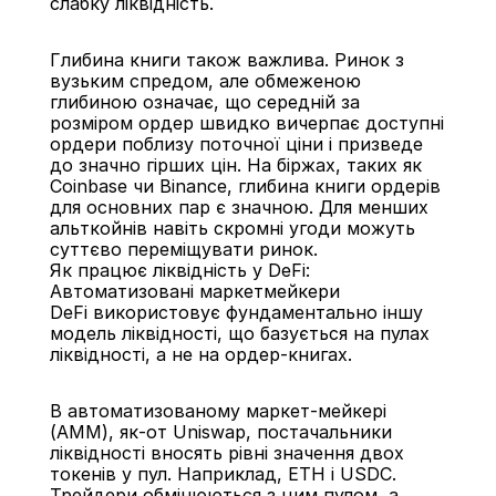
слабку ліквідність.
Глибина книги також важлива. Ринок з 
вузьким спредом, але обмеженою 
глибиною означає, що середній за 
розміром ордер швидко вичерпає доступні 
ордери поблизу поточної ціни і призведе 
до значно гірших цін. На біржах, таких як 
Coinbase чи Binance, глибина книги ордерів 
для основних пар є значною. Для менших 
альткойнів навіть скромні угоди можуть 
суттєво переміщувати ринок.
Як працює ліквідність у DeFi: 
Автоматизовані маркетмейкери
DeFi використовує фундаментально іншу 
модель ліквідності, що базується на пулах 
ліквідності, а не на ордер-книгах.
В автоматизованому маркет-мейкері 
(AMM), як-от Uniswap, постачальники 
ліквідності вносять рівні значення двох 
токенів у пул. Наприклад, ETH і USDC. 
Трейдери обмінюються з цим пулом, а 