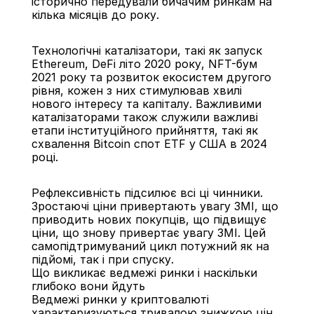
історично передували бичачим ринкам на 
кілька місяців до року.
Технологічні каталізатори, такі як запуск 
Ethereum, DeFi літо 2020 року, NFT-бум 
2021 року та розвиток екосистем другого 
рівня, кожен з них стимулював хвилі 
нового інтересу та капіталу. Важливими 
каталізаторами також служили важливі 
етапи інституційного прийняття, такі як 
схвалення Bitcoin спот ETF у США в 2024 
році.
Рефлексивність підсилює всі ці чинники. 
Зростаючі ціни привертають увагу ЗМІ, що 
приводить нових покупців, що підвищує 
ціни, що знову привертає увагу ЗМІ. Цей 
самопідтримуваний цикл потужний як на 
підйомі, так і при спуску.
Що викликає ведмежі ринки і наскільки 
глибоко вони йдуть
Ведмежі ринки у криптовалюті 
характеризуються тривалою знижкою цін, 