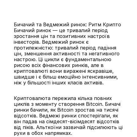
Бичачий та Ведмежий ринок: Ритм Крипто
Бичачий ринок — це тривалий період 
зростання цін та позитивних настроїв 
інвесторів. Ведмежий ринок є 
протилежністю: тривалий період падіння 
цін, зменшення активності та негативного 
Назад
настрою. Ці цикли є фундаментальною 
рисою всіх фінансових ринків, але в 
криптовалюті вони виражені яскравіше, 
швидше і є більш емоційно інтенсивними, 
ніж у більшості інших класів активів.
Криптовалюта пережила кілька повних 
циклів з моменту створення Bitcoin. Бичачі 
ринки бачили, як Bitcoin зростав на тисячі 
відсотків. Ведмежі ринки спостерігали, як 
він падав на сімдесят-вісімдесят відсотків 
від піків. Альткоїни зазвичай підсилюють ці 
рухи в обох напрямках.