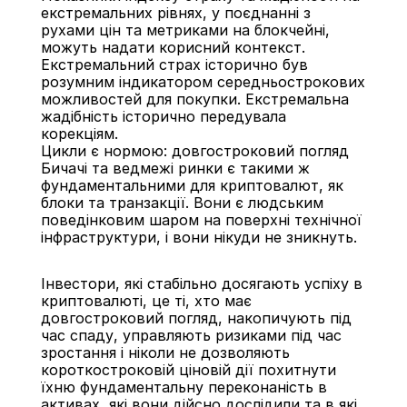
екстремальних рівнях, у поєднанні з 
рухами цін та метриками на блокчейні, 
можуть надати корисний контекст. 
Екстремальний страх історично був 
розумним індикатором середньострокових 
можливостей для покупки. Екстремальна 
жадібність історично передувала 
корекціям.
Цикли є нормою: довгостроковий погляд
Бичачі та ведмежі ринки є такими ж 
фундаментальними для криптовалют, як 
блоки та транзакції. Вони є людським 
поведінковим шаром на поверхні технічної 
інфраструктури, і вони нікуди не зникнуть.
Інвестори, які стабільно досягають успіху в 
криптовалюті, це ті, хто має 
довгостроковий погляд, накопичують під 
час спаду, управляють ризиками під час 
зростання і ніколи не дозволяють 
короткостроковій ціновій дії похитнути 
їхню фундаментальну переконаність в 
активах, які вони дійсно дослідили та в які 