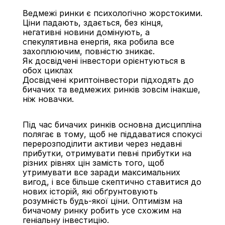
Ведмежі ринки є психологічно жорстокими. 
Ціни падають, здається, без кінця, 
негативні новини домінують, а 
спекулятивна енергія, яка робила все 
захоплюючим, повністю зникає.
Як досвідчені інвестори орієнтуються в 
обох циклах
Досвідчені криптоінвестори підходять до 
бичачих та ведмежих ринків зовсім інакше, 
ніж новачки.
Під час бичачих ринків основна дисципліна 
полягає в тому, щоб не піддаватися спокусі 
перерозподілити активи через недавні 
прибутки, отримувати певні прибутки на 
різних рівнях цін замість того, щоб 
утримувати все заради максимальних 
вигод, і все більше скептично ставитися до 
нових історій, які обґрунтовують 
розумність будь-якої ціни. Оптимізм на 
бичачому ринку робить усе схожим на 
геніальну інвестицію.