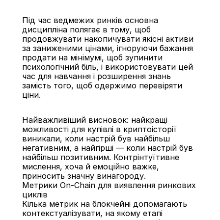
Під час ведмежих ринків основна 
дисципліна полягає в тому, щоб 
продовжувати накопичувати якісні активи 
за заниженими цінами, ігноруючи бажання 
продати на мінімумі, щоб зупинити 
психологічний біль, і використовувати цей 
час для навчання і розширення знань 
замість того, щоб одержимо перевіряти 
ціни.
Найважливіший висновок: найкращі 
можливості для купівлі в криптоісторії 
виникали, коли настрій був найбільш 
негативним, а найгірші — коли настрій був 
найбільш позитивним. Контрінтуїтивне 
мислення, хоча й емоційно важке, 
приносить значну винагороду.
Метрики On-Chain для виявлення ринкових 
циклів
Кілька метрик на блокчейні допомагають 
контекстуалізувати, на якому етапі 