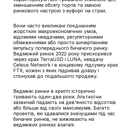
зменшенням обсягу торгів та зміною 
ринкового настрою з еуфорії на страх.
Вони часто викликані поєднанням 
жорстких макроекономічних умов, 
відомими невдачами, регуляторними 
обмеженнями або просто вичерпанням 
імпульсу попереднього бичачого ринку. 
Ведмежий ринок 2022 року прискорився 
через крах TerraUSD і LUNA, невдачу 
Celsius Network і в кінцевому підсумку крах 
FTX, кожен з яких підривав довіру і 
спонукав до подальшого продажу.
Ведмежі ринки в крипті історично 
тривають один-два роки. Альткоїни 
зазвичай падають на дев'яносто відсотків 
або більше від своїх максимумів. Багато 
проектів, які здавалися значущими під час 
бичачих ринків, не виживають на 
ведмежих ринках взагалі.