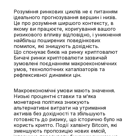
Розуміння ринкових циклів не є питанням 
ідеального прогнозування вершин і низів. 
Це про розуміння ширшого контексту, в 
якому ви працюєте, коригування вашого 
ризикового впливу відповідно, і уникнення 
найбільш поширених поведінкових 
помилок, які знищують дохідність.
Що спонукає биків на ринку криптовалют
Бичачі ринки криптовалюти зазвичай 
зумовлені поєднанням макроекономічних 
умов, технологічних каталізаторів та 
рефлексивної динаміки цін.
Макроекономічні умови мають значення. 
Низькі процентні ставки та м'яка 
монетарна політика знижують 
альтернативні витрати на утримання 
активів без дохідності та збільшують 
готовність до ризику, що історично було на 
користь крипто. Події халвінгу Bitcoin, які 
зменшують пропозицію нових емісій, 