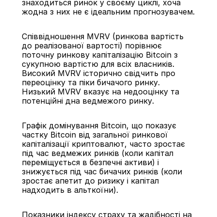
знаходиться ринок у своєму циклі, хоча 
жодна з них не є ідеальним прогнозувачем.
Співвідношення MVRV (ринкова вартість 
до реалізованої вартості) порівнює 
поточну ринкову капіталізацію Bitcoin з 
сукупною вартістю для всіх власників. 
Високий MVRV історично свідчить про 
переоцінку та піки бичачого ринку. 
Низький MVRV вказує на недооцінку та 
потенційні дна ведмежого ринку.
Графік домінування Bitcoin, що показує 
частку Bitcoin від загальної ринкової 
капіталізації криптовалют, часто зростає 
під час ведмежих ринків (коли капітал 
переміщується в безпечні активи) і 
знижується під час бичачих ринків (коли 
зростає апетит до ризику і капітал 
надходить в альткоїни).
Показники індексу страху та жадібності на 