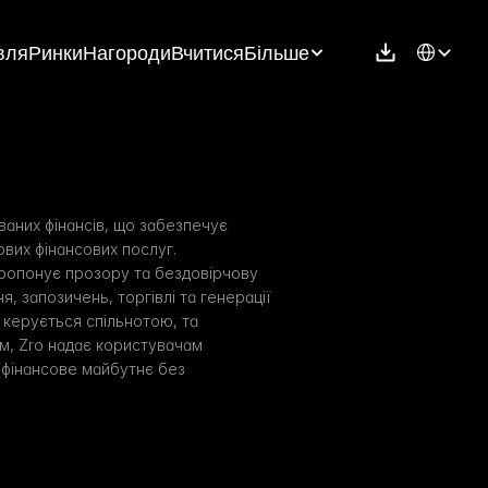
Select Langu
вля
Ринки
Нагороди
Вчитися
Більше
аних фінансів, що забезпечує 
вих фінансових послуг. 
ропонує прозору та бездовірчову 
, запозичень, торгівлі та генерації 
 керується спільнотою, та 
, Zro надає користувачам 
фінансове майбутнє без 