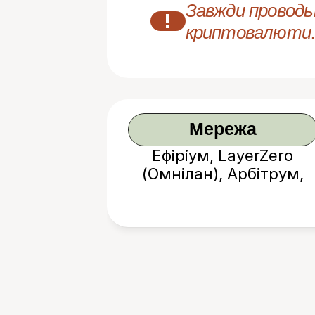
Завжди проводьт
!
криптовалюти.
Мережа
Ефіріум, LayerZero
(Омнілан), Арбітрум,
Аваланш тощо.