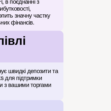
 в поєднанні з 
бутковості, 
пить значну частку 
них фінансів.
івлі 
ує швидкі депозити та 
s для підтримки 
и з вашими торгами 