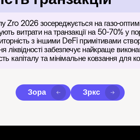
лу Zro 2026 зосереджується на газо-оптим
ють витрати на транзакції на 50-70% у порі
торність з іншими DeFi примітивами ство
ня ліквідності забезпечує найкраще виконан
сть капіталу та мінімальне ковзання для ко
Зора
Зркс