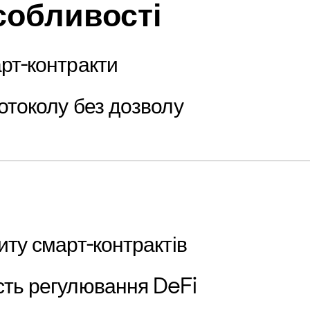
собливості
рт-контракти
отоколу без дозволу
иту смарт-контрактів
сть регулювання DeFi