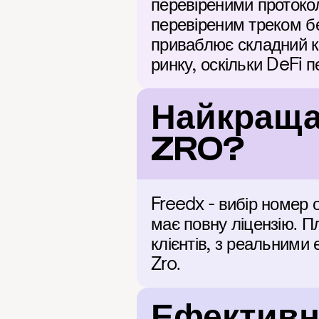
перевіреними протокол
перевіреним треком бе
приваблює складний ка
ринку, оскільки DeFi 
Найкраща 
ZRO?
Freedx - вибір номер о
має повну ліцензію. П
клієнтів, з реальними
Zro.
Ефективні