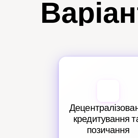
Варіан
Децентралізован
кредитування та
позичання