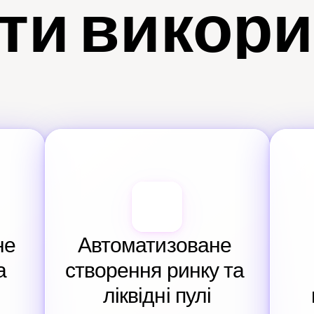
ти викор
е 
Автоматизоване 
 
створення ринку та 
ліквідні пулі