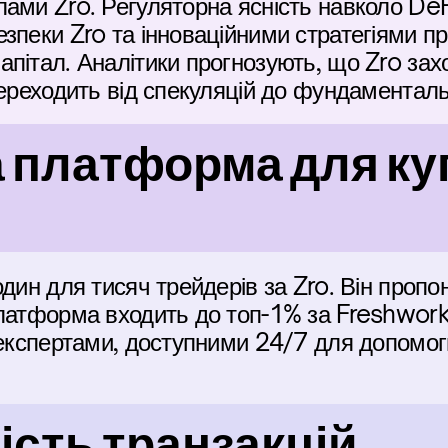
ами Zro. Регуляторна ясність навколо DeFi,
зпеки Zro та інноваційними стратегіями при
пітал. Аналітики прогнозують, що Zro захо
переходить від спекуляцій до фундаменталь
платформа для куп
дин для тисяч трейдерів за Zro. Він пропон
латформа входить до топ-1% за Freshwork
 експертами, доступними 24/7 для допомог
сть транзакцій