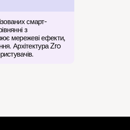
ізованих смарт-
внянні з 
рює мережеві ефекти, 
ня. Архітектура Zro 
ристувачів.