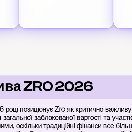
ива ZRO 2026
році позиціонує Zro як критично важливу 
агальної заблокованої вартості та участю 
ими, оскільки традиційні фінанси все більш