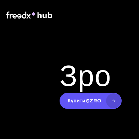
Зро
Купити $ZRO