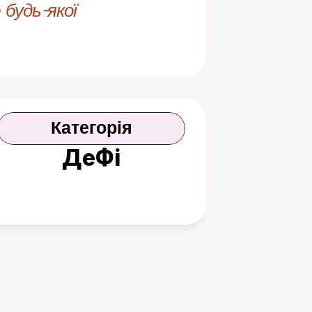
будь-якої 
Категорія
ДеФі