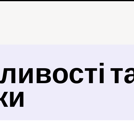
ивості та
ки