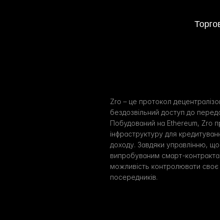
Торго
Zro – це протокол децентралізов
бездозвільний доступ до передо
Побудований на Ethereum, Zro п
інфраструктуру для кредитування
доходу. Завдяки управлінню, що
випробуваним смарт-контрактам
можливість контролювати своє 
посередників.