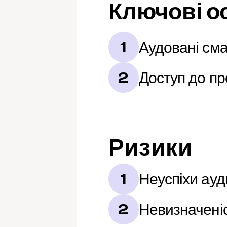
Ключові о
Аудовані сма
1
Доступ до пр
2
Ризики
Неуспіхи ауд
1
Невизначені
2