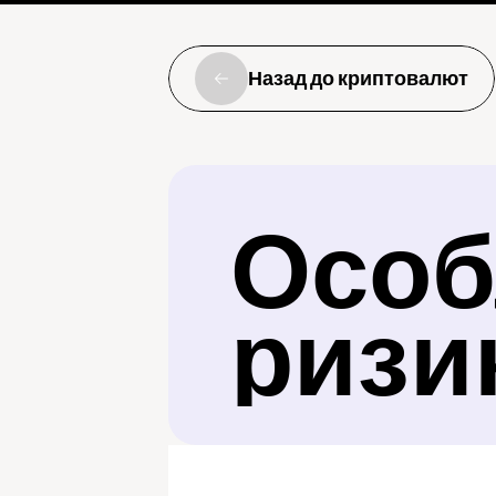
Назад до криптовалют
Особл
ризи