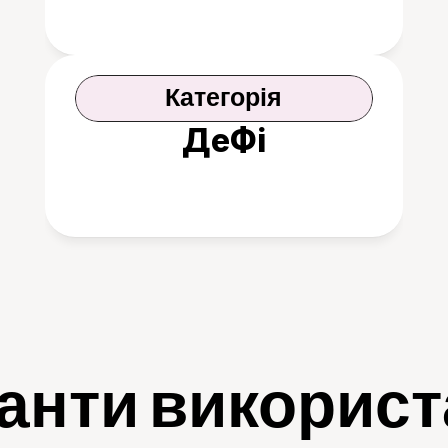
Категорія
ДеФі
анти викорис