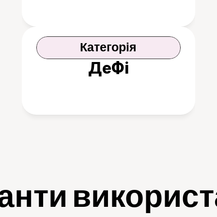
Категорія
ДеФі
анти викорис