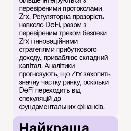
більше інтегруються з 
перевіреними протоколами 
Zrx. Регуляторна прозорість 
навколо DeFi, разом з 
перевіреним треком безпеки 
Zrx і інноваційними 
стратегіями прибуткового 
доходу, приваблює складний 
капітал. Аналітики 
прогнозують, що Zrx захопить 
значну частку ринку, оскільки 
DeFi переходить від 
спекуляцій до 
фундаментальних фінансів.
Найкраща 