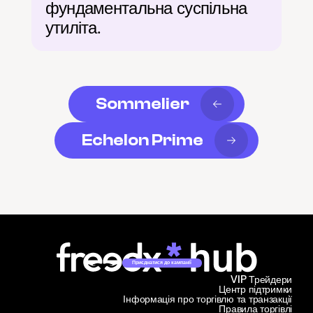
фундаментальна суспільна 
утиліта.
Sommelier
Echelon Prime
Приєднатися до кампанії
VIP Трейдери
Центр підтримки
Інформація про торгівлю та транзакції
Правила торгівлі