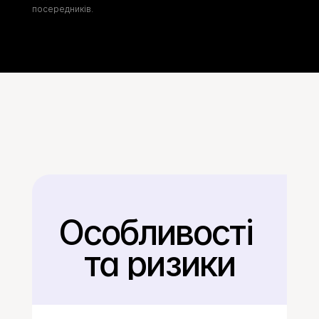
посередників.
Особливості 
Назад
та ризики