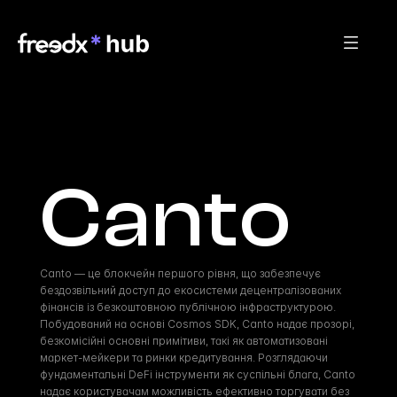
Canto
Canto — це блокчейн першого рівня, що забезпечує 
бездозвільний доступ до екосистеми децентралізованих 
фінансів із безкоштовною публічною інфраструктурою. 
Побудований на основі Cosmos SDK, Canto надає прозорі, 
безкомісійні основні примітиви, такі як автоматизовані 
маркет-мейкери та ринки кредитування. Розглядаючи 
фундаментальні DeFi інструменти як суспільні блага, Canto 
надає користувачам можливість ефективно торгувати без 