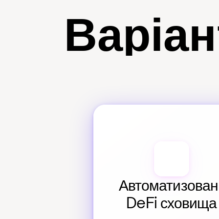
Варіан
Автоматизовані
DeFi сховища