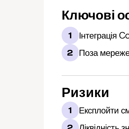
Ключові о
Інтеграція 
1
Поза мереже
2
Ризики
Експлойти см
1
Ліквідність з
2