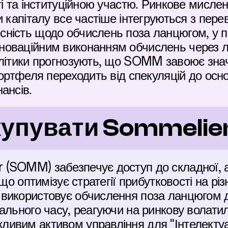
ті та інституційною участю. Ринкове мислен
и капіталу все частіше інтегруються з пере
ність щодо обчислень поза ланцюгом, у п
оваційним виконанням обчислень через л
літики прогнозують, що SOMM завоює значн
портфеля переходить від спекуляцій до осно
ансів.
купувати Sommelie
(SOMM) забезпечує доступ до складної, а
 що оптимізує стратегії прибутковості на різ
використовує обчислення поза ланцюгом д
льного часу, реагуючи на ринкову волатиль
ивим активом управління для "Інтелектуал