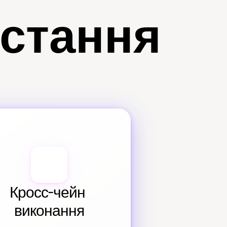
истання
Кросс-чейн 
виконання