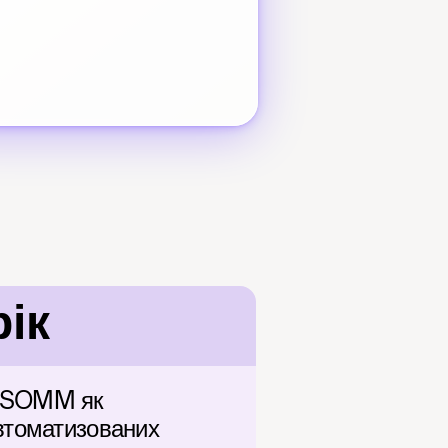
ік
 SOMM як 
втоматизованих 