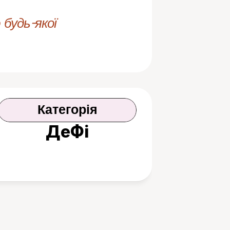
будь-якої 
Категорія
ДеФі