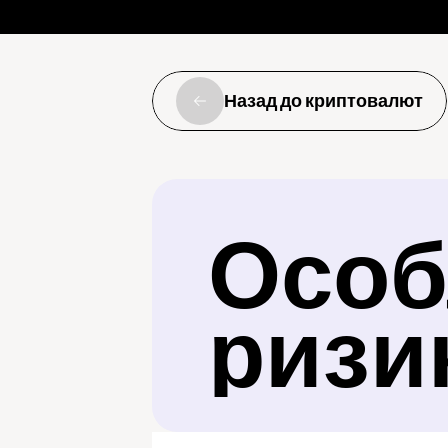
Назад до криптовалют
Особл
ризи