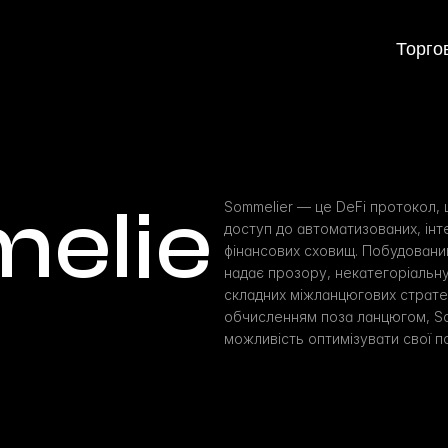
Торго
elie
Sommelier — це DeFi протокол, 
доступ до автоматизованих, інт
фінансових сховищ. Побудовани
надає прозору, некатегоріальну
складних міжланцюгових стратег
обчисленням поза ланцюгом, So
можливість оптимізувати свої п