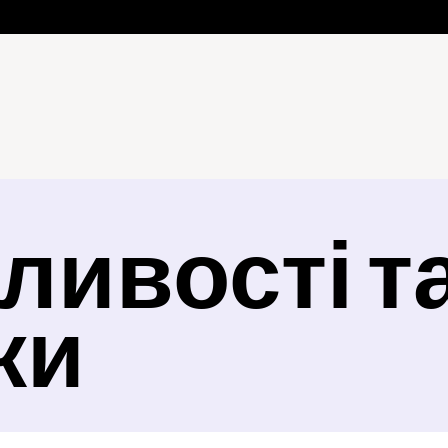
ивості та
ки