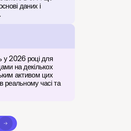
снові даних і 
.
у 2026 році для 
ми на декількох 
ким активом цих 
 реальному часі та 