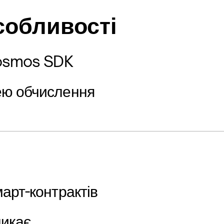
собливості
Cosmos SDK
ю обчислення
арт-контрактів
никає