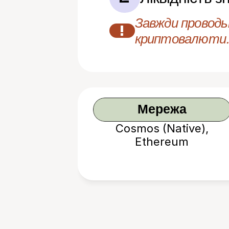
Завжди проводьт
!
криптовалюти.
Мережа
Cosmos (Native),
Ethereum