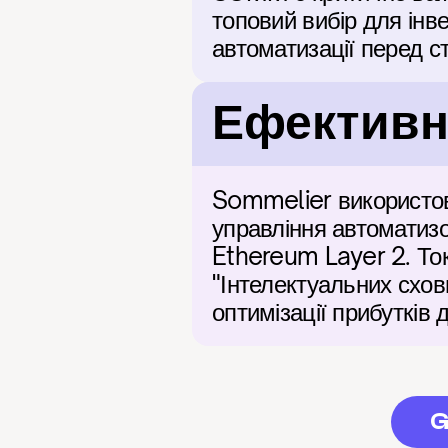
топовий вибір для інве
автоматизації перед с
Ефективні
Sommelier використов
управління автоматиз
Ethereum Layer 2. То
"Інтелектуальних схо
оптимізації прибутків 
G