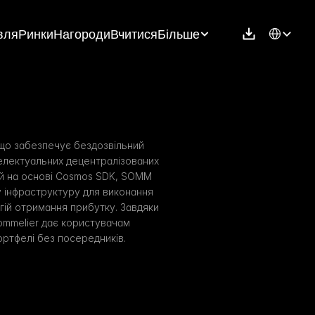
Select Langu
вля
Ринки
Нагороди
Вчитися
Більше
що забезпечує бездозвільний 
електуальних децентралізованих 
й на основі Cosmos SDK, SOMM 
 інфраструктуру для виконання 
ій отримання прибутку. Завдяки 
mmelier дає користувачам 
ортфелі без посередників.