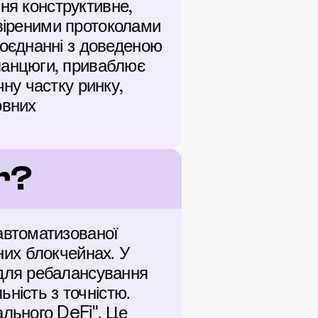
ня конструктивне, 
віреними протоколами 
оєднанні з доведеною 
анцюги, приваблює 
у частку ринку, 
вних 
r?
втоматизованої 
них блокчейнах. У 
ля ребалансування 
ність з точністю. 
ьного DeFi". Це 