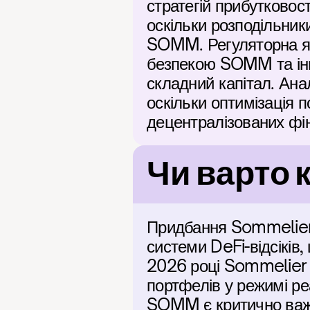
стратегій прибутковос
оскільки розподільник
SOMM. Регуляторна яс
безпекою SOMM та інн
складний капітал. Ана
оскільки оптимізація 
децентралізованих фін
Чи варто 
Придбання Sommelier 
системи DeFi-відсіків,
2026 році Sommelier 
портфелів у режимі реа
SOMM є критично важл