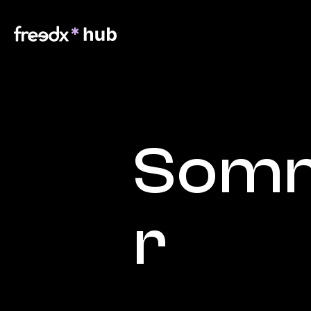
Somm
r