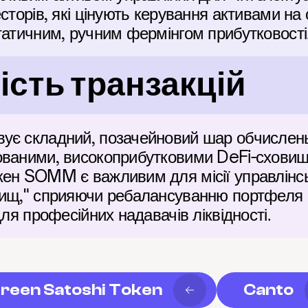
сторів, які цінують керування активами на о
татичним, ручним фермінгом прибутковості
сть транзакцій
ує складний, позачейновий шар обчислень 
ованими, високоприбутковими DeFi-сховища
кен SOMM є важливим для місії управлінсь
вищ," сприяючи ребалансуванню портфеля в
для професійних надавачів ліквідності.
reen Satoshi Token
Canto