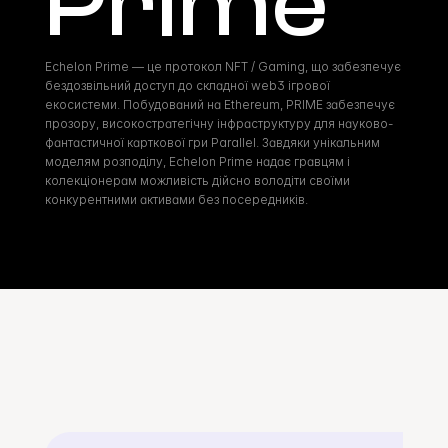
Prime
Echelon Prime — це протокол NFT / Gaming, що забезпечує 
бездозвільний доступ до складної web3 ігрової 
екосистеми. Побудований на Ethereum, PRIME забезпечує 
прозору, високостратегічну інфраструктуру для науково-
фантастичної карткової гри Parallel. Завдяки унікальним 
моделям розподілу, Echelon Prime надає гравцям і 
колекціонерам можливість дійсно володіти своїми 
конкурентними активами без посередників.