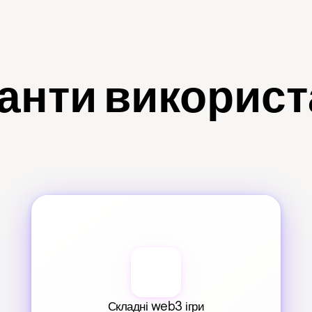
анти викорис
Складні web3 ігри