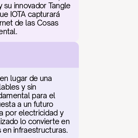
 su innovador Tangle 
que IOTA capturará 
rnet de las Cosas 
ental.
 en lugar de una 
bles y sin 
amental para el 
esta a un futuro 
or electricidad y 
zado lo convierte en 
en infraestructuras.