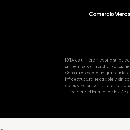
Comercio
Merc
IOTA es un libro mayor distribui
sin permisos a microtransaccione
Construido sobre un grafo acíclico
infraestructura escalable y sin co
datos y valor. Con su arquitectura
fluida para el Internet de las Cos