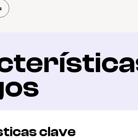
s
terísticas
gos
ticas clave