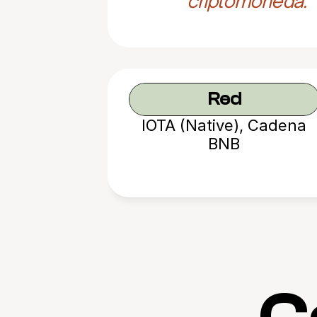
criptomoneda.
Red
IOTA (Native), Cadena
BNB