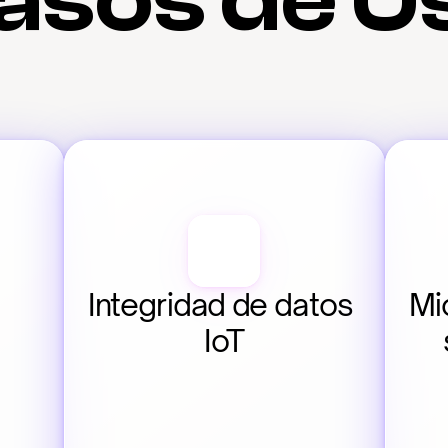
asos de U
Integridad de datos 
Mi
IoT