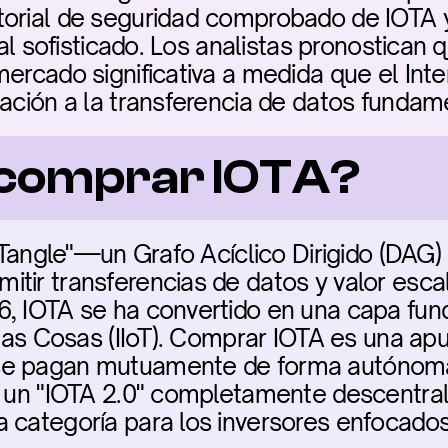
torial de seguridad comprobado de IOTA y
ital sofisticado. Los analistas pronostican 
mercado significativa a medida que el Inte
lación a la transferencia de datos fundam
 comprar IOTA?
 "Tangle"—un Grafo Acíclico Dirigido (DAG)
tir transferencias de datos y valor escala
, IOTA se ha convertido en una capa fund
 las Cosas (IIoT). Comprar IOTA es una apu
e pagan mutuamente de forma autónoma p
a un "IOTA 2.0" completamente descentrali
 categoría para los inversores enfocados 