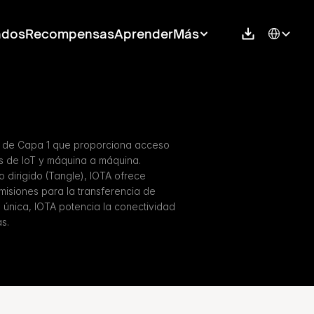
Select Langu
ados
Recompensas
Aprender
Más
do de Capa 1 que proporciona acceso 
s de IoT y máquina a máquina. 
 dirigido (Tangle), IOTA ofrece 
misiones para la transferencia de 
 única, IOTA potencia la conectividad 
as.