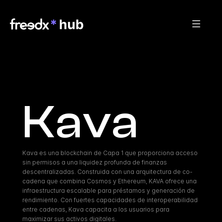
Kava
Kava es una blockchain de Capa 1 que proporciona acceso 
sin permisos a una liquidez profunda de finanzas 
descentralizadas. Construida con una arquitectura de co-
cadena que combina Cosmos y Ethereum, KAVA ofrece una 
infraestructura escalable para préstamos y generación de 
rendimiento. Con fuertes capacidades de interoperabilidad 
entre cadenas, Kava capacita a los usuarios para 
maximizar sus activos digitales.