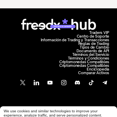
Unirse a la campaña
Traders VIP
Centro de Soporte
Información de Trading y Transacciones
Reglas de Trading
Tipos de Cambio
Documento de API
Términos del Servicio
Términos y Condiciones
Criptomonedas Compatibles
Criptomonedas Compatibles
Enciclopedia
Comparar Activos
Atención al Cliente
We use cookies and similar technologies to improve your
@ Freedx 2026
support@freedx.com
experience, analyze traffic, and serve personalized content.