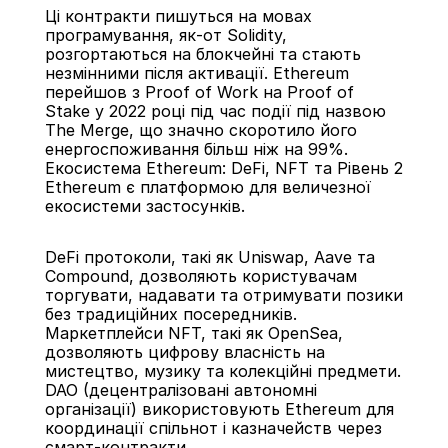
Ці контракти пишуться на мовах 
програмування, як-от Solidity, 
розгортаються на блокчейні та стають 
незмінними після активації. Ethereum 
перейшов з Proof of Work на Proof of 
Stake у 2022 році під час події під назвою 
The Merge, що значно скоротило його 
енергоспоживання більш ніж на 99%.
Екосистема Ethereum: DeFi, NFT та Рівень 2
Ethereum є платформою для величезної 
екосистеми застосунків.
DeFi протоколи, такі як Uniswap, Aave та 
Compound, дозволяють користувачам 
торгувати, надавати та отримувати позики 
без традиційних посередників. 
Маркетплейси NFT, такі як OpenSea, 
дозволяють цифрову власність на 
мистецтво, музику та колекційні предмети. 
DAO (децентралізовані автономні 
організації) використовують Ethereum для 
координації спільнот і казначейств через 
смарт-контракти.