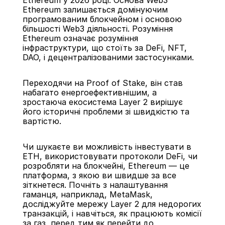
Ethereum у 2026 році: Основа Web3
Ethereum залишається домінуючим 
програмованим блокчейном і основою 
більшості Web3 діяльності. Розуміння 
Ethereum означає розуміння 
інфраструктури, що стоїть за DeFi, NFT, 
DAO, і децентралізованими застосунками.
Переходячи на Proof of Stake, він став 
набагато енергоефективнішим, а 
зростаюча екосистема Layer 2 вирішує 
його історичні проблеми зі швидкістю та 
вартістю.
Чи шукаєте ви можливість інвестувати в 
ETH, використовувати протоколи DeFi, чи 
розробляти на блокчейні, Ethereum — це 
платформа, з якою ви швидше за все 
зіткнетеся. Почніть з налаштування 
гаманця, наприклад, MetaMask, 
досліджуйте мережу Layer 2 для недорогих 
транзакцій, і навчіться, як працюють комісії 
за газ, перед тим як перейти до 