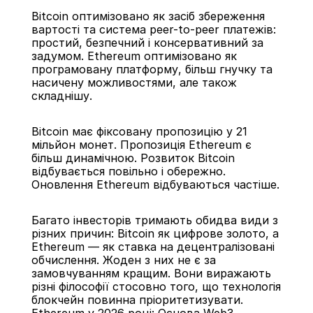
Bitcoin оптимізовано як засіб збереження 
вартості та система peer-to-peer платежів: 
простий, безпечний і консервативний за 
задумом. Ethereum оптимізовано як 
програмовану платформу, більш гнучку та 
насичену можливостями, але також 
складнішу.
Bitcoin має фіксовану пропозицію у 21 
мільйон монет. Пропозиція Ethereum є 
більш динамічною. Розвиток Bitcoin 
відбувається повільно і обережно. 
Оновлення Ethereum відбуваються частіше.
Багато інвесторів тримають обидва види з 
різних причин: Bitcoin як цифрове золото, а 
Ethereum — як ставка на децентралізовані 
обчислення. Жоден з них не є за 
замовчуванням кращим. Вони виражають 
різні філософії стосовно того, що технологія 
блокчейн повинна пріоритетизувати.