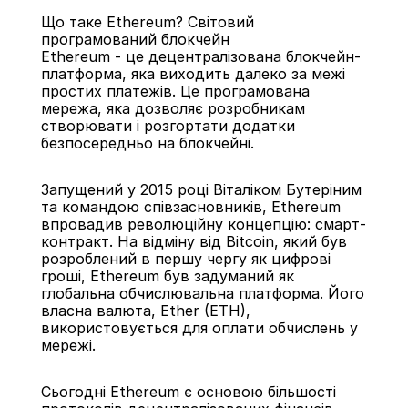
Що таке Ethereum? Світовий 
програмований блокчейн
Ethereum - це децентралізована блокчейн-
платформа, яка виходить далеко за межі 
простих платежів. Це програмована 
мережа, яка дозволяє розробникам 
Назад
створювати і розгортати додатки 
безпосередньо на блокчейні.
Запущений у 2015 році Віталіком Бутеріним 
та командою співзасновників, Ethereum 
впровадив революційну концепцію: смарт-
контракт. На відміну від Bitcoin, який був 
розроблений в першу чергу як цифрові 
гроші, Ethereum був задуманий як 
глобальна обчислювальна платформа. Його 
власна валюта, Ether (ETH), 
використовується для оплати обчислень у 
мережі.
Сьогодні Ethereum є основою більшості 