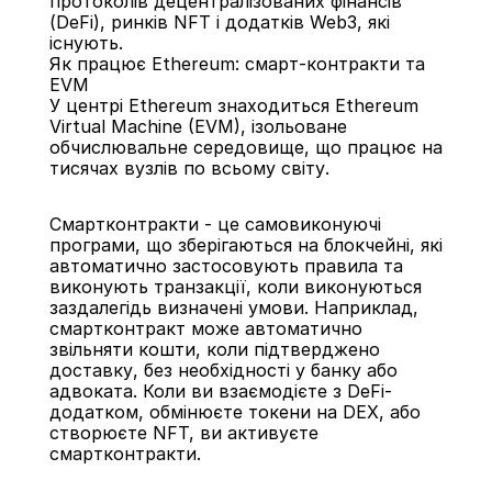
протоколів децентралізованих фінансів 
(DeFi), ринків NFT і додатків Web3, які 
існують.
Як працює Ethereum: смарт-контракти та 
EVM
У центрі Ethereum знаходиться Ethereum 
Virtual Machine (EVM), ізольоване 
обчислювальне середовище, що працює на 
тисячах вузлів по всьому світу.
Смартконтракти - це самовиконуючі 
програми, що зберігаються на блокчейні, які 
автоматично застосовують правила та 
виконують транзакції, коли виконуються 
заздалегідь визначені умови. Наприклад, 
смартконтракт може автоматично 
звільняти кошти, коли підтверджено 
доставку, без необхідності у банку або 
адвоката. Коли ви взаємодієте з DeFi-
додатком, обмінюєте токени на DEX, або 
створюєте NFT, ви активуєте 
смартконтракти.