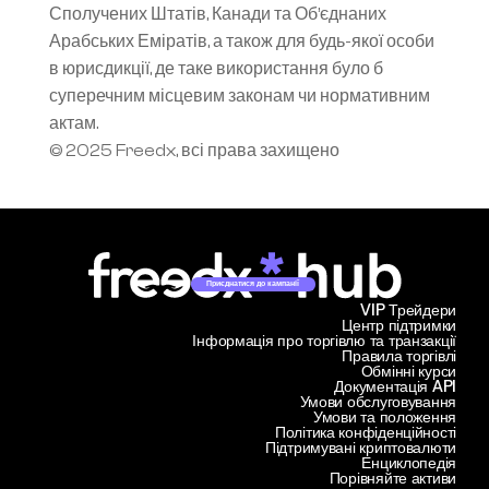
Сполучених Штатів, Канади та Об’єднаних 
Арабських Еміратів, а також для будь-якої особи 
в юрисдикції, де таке використання було б 
суперечним місцевим законам чи нормативним 
актам.
© 2025 Freedx, всі права захищено
Приєднатися до кампанії
VIP Трейдери
Центр підтримки
Інформація про торгівлю та транзакції
Правила торгівлі
Обмінні курси
Документація API
Умови обслуговування
Умови та положення
Політика конфіденційності
Підтримувані криптовалюти
Енциклопедія
Порівняйте активи