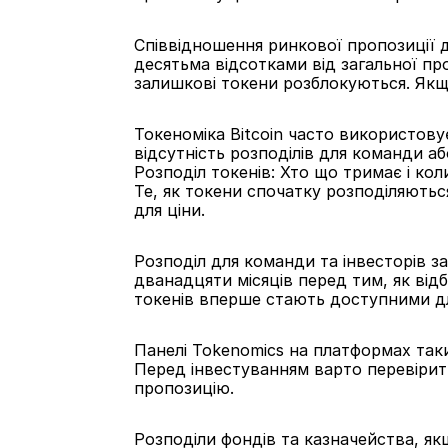
Співвідношення ринкової пропозиції до
десятьма відсотками від загальної проп
залишкові токени розблокуються. Якщ
Токеноміка Bitcoin часто використовує
відсутність розподілів для команди а
Розподіл токенів: Хто що тримає і кол
Те, як токени спочатку розподіляються
для ціни.
Розподіл для команди та інвесторів з
дванадцяти місяців перед тим, як відб
токенів вперше стають доступними дл
Панелі Tokenomics на платформах таких
Перед інвестуванням варто перевірит
пропозицію.
Розподіли фондів та казначейства, як