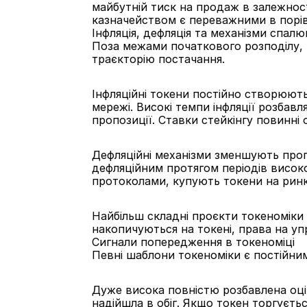
майбутній тиск на продаж в залежност
казначейством є переважними в порівн
Інфляція, дефляція та механізми спал
Поза межами початкового розподілу, 
траєкторію постачання.
Інфляційні токени постійно створюють 
мережі. Високі темпи інфляції розбавл
пропозиції. Ставки стейкінгу повинні 
Дефляційні механізми зменшують пропо
дефляційним протягом періодів висок
протоколами, купують токени на ринк
Найбільш складні проєкти токеноміки
накопичуються на токені, права на уп
Сигнали попередження в токеноміці
Певні шаблони токеноміки є постійни
Дуже висока повністю розбавлена оцін
надійшла в обіг. Якщо токен торгуєтьс