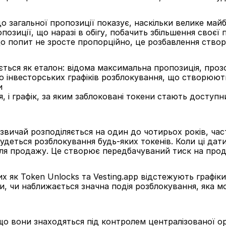
 загальної пропозиції показує, наскільки велике майбу
озиції, що наразі в обігу, побачить збільшення своєї п
о попит не зросте пропорційно, це розбавлення створ
ться як еталон: відома максимальна пропозиція, прозори
бо інвесторських графіків розблокування, що створюют
и
, і графік, за яким заблоковані токени стають доступни
азвичай розподіляється на один до чотирьох років, час
удеться розблокування будь-яких токенів. Коли ці дати 
я продажу. Це створює передбачуваний тиск на прода
 як Token Unlocks та Vesting.app відстежують графіки
и, чи наближається значна подія розблокування, яка 
що вони знаходяться під контролем централізованої орг