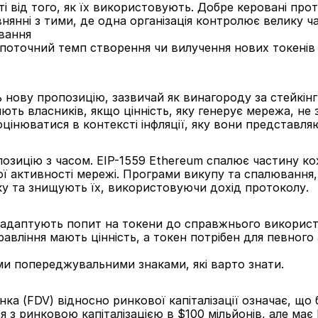
і від того, як їх використовують. Добре керовані про
янні з тими, де одна організація контролює велику ча
ювання
поточний темп створення чи вилучення нових токенів з
нову пропозицію, зазвичай як винагороду за стейкінг, 
яють власників, якщо цінність, яку генерує мережа, н
оцінюватися в контексті інфляції, яку вони представля
зицію з часом. EIP-1559 Ethereum спалює частину кожн
ої активності мережі. Програми викупу та спалювання,
у та знищують їх, використовуючи дохід протоколу.
 адаптують попит на токени до справжнього використа
равління мають цінність, а токен потрібен для певног
ми попереджувальними знаками, які варто знати.
ка (FDV) відносно ринкової капіталізації означає, що 
я з ринковою капіталізацією в $100 мільйонів, але має 