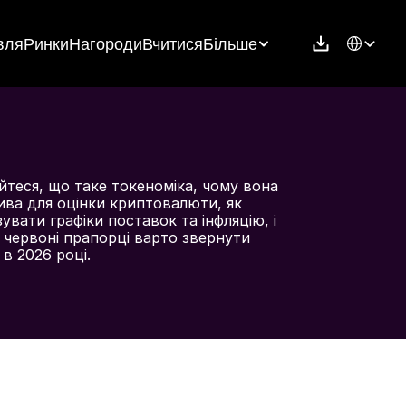
Select Langu
вля
Ринки
Нагороди
Вчитися
Більше
йтеся, що таке токеноміка, чому вона 
ва для оцінки криптовалюти, як 
зувати графіки поставок та інфляцію, і 
і червоні прапорці варто звернути 
 в 2026 році.