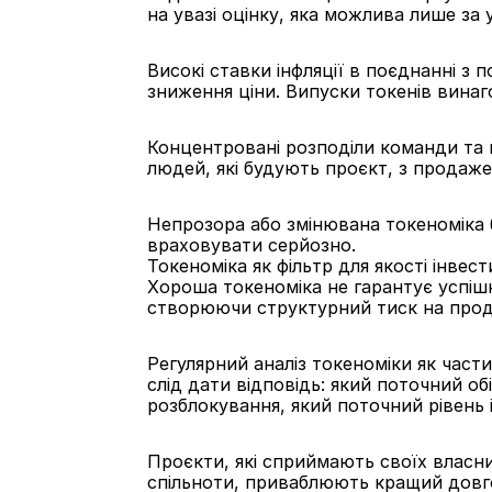
на увазі оцінку, яка можлива лише за 
Високі ставки інфляції в поєднанні 
зниження ціни. Випуски токенів вина
Концентровані розподіли команди та 
людей, які будують проєкт, з продаже
Непрозора або змінювана токеноміка бе
враховувати серйозно.
Токеноміка як фільтр для якості інвест
Хороша токеноміка не гарантує успіш
створюючи структурний тиск на прод
Регулярний аналіз токеноміки як части
слід дати відповідь: який поточний об
розблокування, який поточний рівень 
Проєкти, які сприймають своїх власник
спільноти, приваблюють кращий довгос