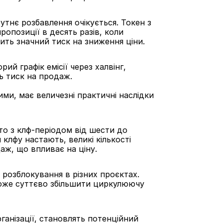
тнє розбавлення очікується. Токен з 
ропозиції в десять разів, коли 
ить значний тиск на зниження ціни.
й графік емісії через халвінг, 
ь тиск на продаж.
ми, має величезні практичні наслідки 
то з клф-періодом від шести до 
клфу настають, великі кількості 
ж, що впливає на ціну.
 розблокування в різних проєктах. 
може суттєво збільшити циркулюючу 
анізації, становлять потенційний 