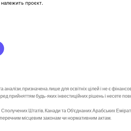
ї належить проєкт.
а аналізи, призначена лише для освітніх цілей і не є фінан
д прийняттям будь-яких інвестиційних рішень і несете повну в
Сполучених Штатів, Канади та Об’єднаних Арабських Еміратів,
суперечним місцевим законам чи нормативним актам.