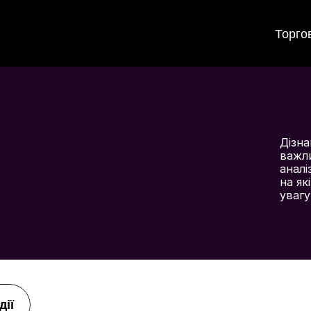
Торго
Дізна
важли
аналі
на як
увагу
дії