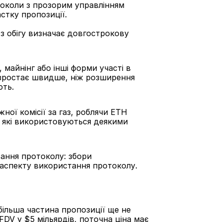
токоли з прозорим управлінням 
стку пропозиції.
 обігу визначає довгострокову 
майнінг або інші форми участі в 
е зростає швидше, ніж розширення 
ють.
ої комісії за газ, роблячи ETH 
 які використовуються деякими 
ння протоколу: збори 
о аспекту використання протоколу.
більша частина пропозиції ще не 
FDV у $5 мільярдів, поточна ціна має 