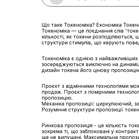
Що таке Токеноміка? Економіка Токен
Токеноміка — це поєднання слів 'токен
кількості, як токени розподіляються, ш
структури стимулів, що керують пове
Токеноміка є однією з найважливіших 
зосереджуються виключно на динаміці 
дизайн токена його цінову пропозицію 
Проєкт з відмінними технологіями мо
продаж. Проєкт з помірними технолог
пропозицію.
Механіка пропозиції: циркулюючий, з
Розуміння структури пропозиції токен
Ринкова пропозиція - це кількість токе
зокрема ті, що заблоковані у контракт
ще не випущені. Максимальна пропозиц