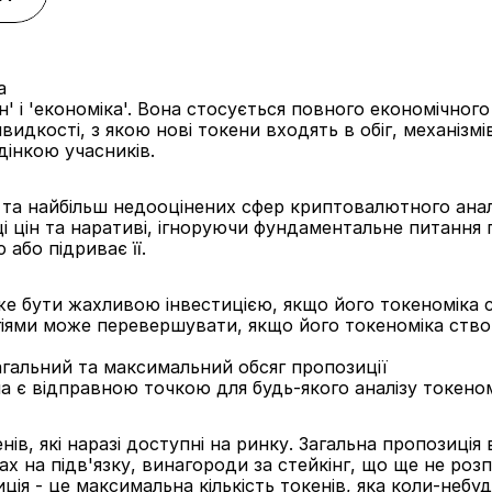
а
' і 'економіка'. Вона стосується повного економічного 
видкості, з якою нові токени входять в обіг, механізмів
дінкою учасників.
та найбільш недооцінених сфер криптовалютного аналіз
цін та наративі, ігноруючи фундаментальне питання п
або підриває її.
же бути жахливою інвестицією, якщо його токеноміка 
іями може перевершувати, якщо його токеноміка ство
агальний та максимальний обсяг пропозиції
а є відправною точкою для будь-якого аналізу токеном
нів, які наразі доступні на ринку. Загальна пропозиція 
ах на підв'язку, винагороди за стейкінг, що ще не розп
ія - це максимальна кількість токенів, яка коли-небу