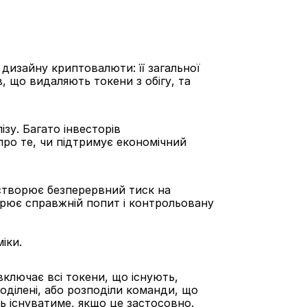
дизайну криптовалюти: її загальної 
, що видаляють токени з обігу, та 
у. Багато інвесторів 
ро те, чи підтримує економічний 
створює безперервний тиск на 
рює справжній попит і контрольовану 
іки.
включає всі токени, що існують, 
оділені, або розподіли команди, що 
дь існуватиме, якщо це застосовно.