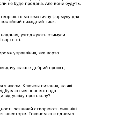
коли не буде продана. Але вони будуть.
 створюють математичну формулу для 
постійний низхідний тиск.
 надання, узгоджують стимули 
 вартості.
ром» управління, яке варто 
евдачу інакше добрий проєкт, 
 з часом. Ключові питання, на які 
відбуваються основні події 
и від успіху протоколу?
дності, зазвичай створюють сильніші 
 інвесторів. Токеноміка є одним з 