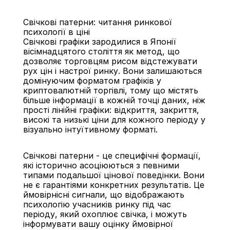
Свічкові патерни: читання ринкової 
психології в ціні
Свічкові графіки зародилися в Японії 
вісімнадцятого століття як метод, що 
дозволяє торговцям рисом відстежувати 
рух цін і настрої ринку. Вони залишаються 
Назад
домінуючим форматом графіків у 
криптовалютній торгівлі, тому що містять 
більше інформації в кожній точці даних, ніж 
прості лінійні графіки: відкриття, закриття, 
високі та низькі ціни для кожного періоду у 
візуально інтуїтивному форматі.
Свічкові патерни - це специфічні формації, 
які історично асоціюються з певними 
типами подальшої цінової поведінки. Вони 
не є гарантіями конкретних результатів. Це 
ймовірнісні сигнали, що відображають 
психологію учасників ринку під час 
періоду, який охоплює свічка, і можуть 
інформувати вашу оцінку ймовірної 