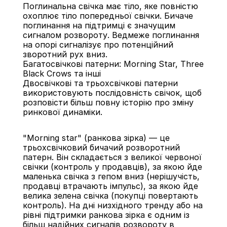
Поглинальна свічка має тіло, яке повністю 
охоплює тіло попередньої свічки. Бичаче 
поглинання на підтримці є значущим 
сигналом розвороту. Ведмеже поглинання 
на опорі сигналізує про потенційний 
зворотний рух вниз.
Багатосвічкові патерни: Morning Star, Three 
Black Crows та інші
Двосвічкові та трьохсвічкові патерни 
використовують послідовність свічок, щоб 
розповісти більш повну історію про зміну 
ринкової динаміки.
"Morning star" (ранкова зірка) — це 
трьохсвічковий бичачий розворотний 
патерн. Він складається з великої червоної 
свічки (контроль у продавців), за якою йде 
маленька свічка з гепом вниз (нерішучість, 
продавці втрачають імпульс), за якою йде 
велика зелена свічка (покупці повертають 
контроль). На дні низхідного тренду або на 
рівні підтримки ранкова зірка є одним із 
більш надійних сигналів розвороту в 