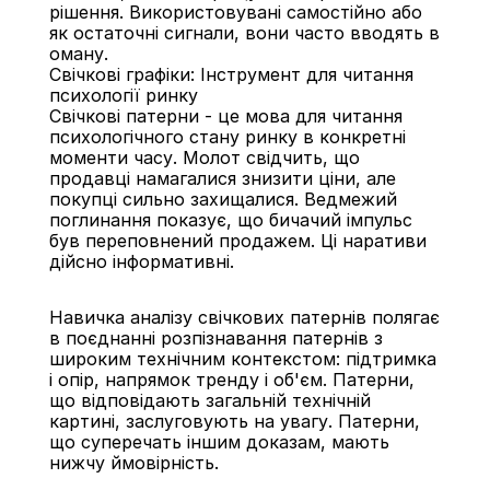
рішення. Використовувані самостійно або 
як остаточні сигнали, вони часто вводять в 
оману.
Свічкові графіки: Інструмент для читання 
психології ринку
Свічкові патерни - це мова для читання 
психологічного стану ринку в конкретні 
моменти часу. Молот свідчить, що 
продавці намагалися знизити ціни, але 
покупці сильно захищалися. Ведмежий 
поглинання показує, що бичачий імпульс 
був переповнений продажем. Ці наративи 
дійсно інформативні.
Навичка аналізу свічкових патернів полягає 
в поєднанні розпізнавання патернів з 
широким технічним контекстом: підтримка 
і опір, напрямок тренду і об'єм. Патерни, 
що відповідають загальній технічній 
картині, заслуговують на увагу. Патерни, 
що суперечать іншим доказам, мають 
нижчу ймовірність.