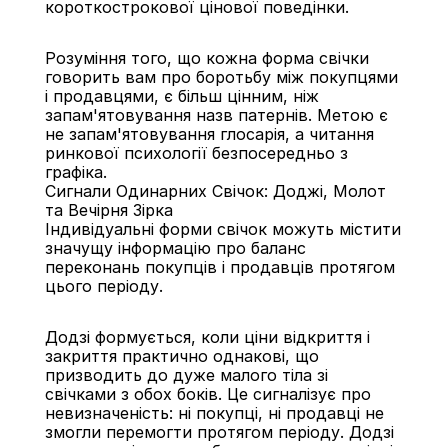
короткострокової цінової поведінки.
Розуміння того, що кожна форма свічки 
говорить вам про боротьбу між покупцями 
і продавцями, є більш цінним, ніж 
запам'ятовування назв патернів. Метою є 
не запам'ятовування глосарія, а читання 
ринкової психології безпосередньо з 
графіка.
Сигнали Одинарних Свічок: Доджі, Молот 
та Вечірня Зірка
Індивідуальні форми свічок можуть містити 
значущу інформацію про баланс 
переконань покупців і продавців протягом 
цього періоду.
Додзі формується, коли ціни відкриття і 
закриття практично однакові, що 
призводить до дуже малого тіла зі 
свічками з обох боків. Це сигналізує про 
невизначеність: ні покупці, ні продавці не 
змогли перемогти протягом періоду. Додзі 