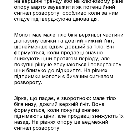
на вершині тренду або на ключовому рівні 
опору варто зауважити як потенційний 
сигнал розвороту, особливо коли за ним 
слідує підтверджуюча цінова дія.
Молот має мале тіло біля верхньої частини 
діапазону свічки та довгий нижній ґніт, 
щонайменше вдвічі довший за тіло. Він 
формується, коли продавці значно 
знижують ціни протягом періоду, але 
покупці рішуче втручаються і повертають 
ціни близько до відкриття. На рівнях 
підтримки молоти є бичачим сигналом 
розвороту.
Зірка, що падає, є зворотною: мале тіло 
біля низу, довгий верхній ґніт. Вона 
формується, коли покупці значно 
піднімають ціни, але продавці знижують їх 
назад. На рівнях опору це ведмежий 
сигнал розвороту.