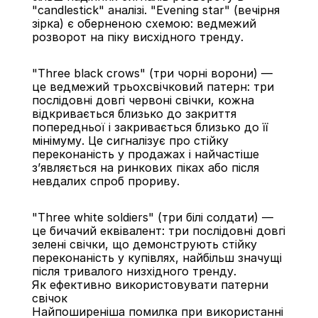
"candlestick" аналізі. "Evening star" (вечірня 
зірка) є оберненою схемою: ведмежий 
розворот на піку висхідного тренду.
"Three black crows" (три чорні ворони) — 
це ведмежий трьохсвічковий патерн: три 
послідовні довгі червоні свічки, кожна 
відкривається близько до закриття 
попередньої і закривається близько до її 
мінімуму. Це сигналізує про стійку 
переконаність у продажах і найчастіше 
з’являється на ринкових піках або після 
невдалих спроб прориву.
"Three white soldiers" (три білі солдати) — 
це бичачий еквівалент: три послідовні довгі 
зелені свічки, що демонструють стійку 
переконаність у купівлях, найбільш значущі 
після тривалого низхідного тренду.
Як ефективно використовувати патерни 
свічок
Найпоширеніша помилка при використанні 