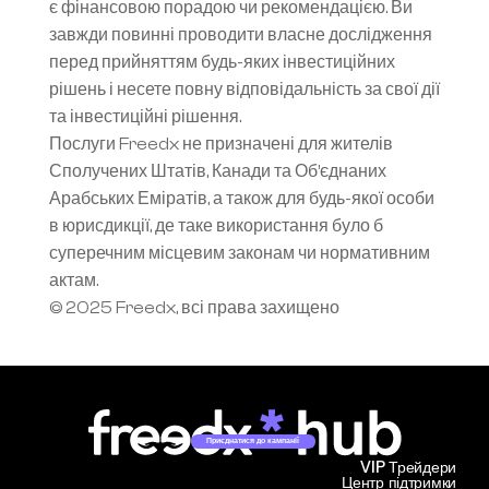
є фінансовою порадою чи рекомендацією. Ви 
завжди повинні проводити власне дослідження 
перед прийняттям будь-яких інвестиційних 
рішень і несете повну відповідальність за свої дії 
та інвестиційні рішення.
Послуги Freedx не призначені для жителів 
Сполучених Штатів, Канади та Об’єднаних 
Арабських Еміратів, а також для будь-якої особи 
в юрисдикції, де таке використання було б 
суперечним місцевим законам чи нормативним 
актам.
© 2025 Freedx, всі права захищено
Приєднатися до кампанії
VIP Трейдери
Центр підтримки