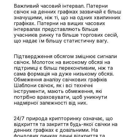
Важливий часовий інтервал. Патерни 
свічок на денних графіках зазвичай є більш 
значущими, ніж ті, що на одних хвилинних 
графіках. Патерни на вищих часових 
інтервалах представляють більше 
учасників ринку та більше торгових сесій, 
що надає їм більшу статистичну вагу.
Підтвердження обсягом зміцнює сигнали 
свічок. Молоток на високому обсязі на 
підтримці є більш переконливим, ніж та 
сама формація на дуже низькому обсязі.
Обмеження аналізу свічкових графіків
Шаблони свічок, як і всі технічні 
інструменти, мають обмеження, які 
потрібно враховувати, щоб уникнути 
надмірної залежності від них.
24/7 природа крипторинку означає, що 
відкриття та закриття будь-якої свічки на 
денних графіках є довільними. На 
фондових ринках денні відкриття та 