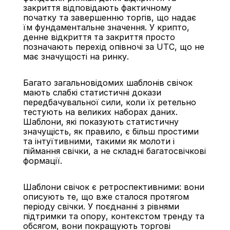
закриття відповідають фактичному 
початку та завершенню торгів, що надає 
їм фундаментальне значення. У крипто, 
денне відкриття та закриття просто 
позначають перехід опівночі за UTC, що не 
має значущості на ринку.
Багато загальновідомих шаблонів свічок 
мають слабкі статистичні докази 
передбачувальної сили, коли їх ретельно 
тестують на великих наборах даних. 
Шаблони, які показують статистичну 
значущість, як правило, є більш простими 
та інтуїтивними, такими як молоти і 
піймання свічки, а не складні багатосвічкові 
формації.
Шаблони свічок є ретроспективними: вони 
описують те, що вже сталося протягом 
періоду свічки. У поєднанні з рівнями 
підтримки та опору, контекстом тренду та 
обсягом, вони покращують торгові 