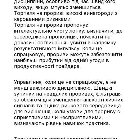
дисципліни, особливо під час швидкого 
виходу, якщо імпульс зменшиться.
Торгівля на прориві: високі винагороди з 
керованими ризиками
Торгівля на прорив пропонує 
інтелектуально чисту логіку: визначити, де 
зосереджена пропозиція, почекати на 
докази її поглинання і увійти в напрямку 
результативного імпульсу. Коли це 
спрацьовує, прориви можуть забезпечити 
найбільші прибутки від однієї угоди в 
продуктивності трейдера.
Управління, коли це не спрацьовує, є не 
менш важливою дисципліною. Швидкі 
зупинки на невдалих проривах, фільтрація 
за обсягом для зменшення кількості хибних 
сигналів та оцінка ринкового середовища 
для вирішення, коли умови для прориву є 
сприятливими чи несприятливими, 
визначають рівень навичок практика.