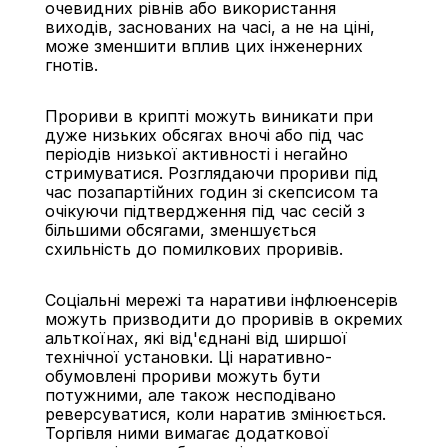
очевидних рівнів або використання 
виходів, заснованих на часі, а не на ціні, 
може зменшити вплив цих інженерних 
гнотів.
Прориви в крипті можуть виникати при 
дуже низьких обсягах вночі або під час 
періодів низької активності і негайно 
стримуватися. Розглядаючи прориви під 
час позапартійних годин зі скепсисом та 
очікуючи підтвердження під час сесій з 
більшими обсягами, зменшується 
схильність до помилкових проривів.
Соціальні мережі та наративи інфлюенсерів 
можуть призводити до проривів в окремих 
альткоїнах, які від'єднані від ширшої 
технічної установки. Ці наративно-
обумовлені прориви можуть бути 
потужними, але також несподівано 
реверсуватися, коли наратив змінюється. 
Торгівля ними вимагає додаткової 