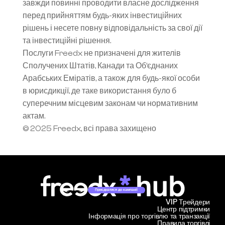
завжди повинні проводити власне дослідження 
перед прийняттям будь-яких інвестиційних 
рішень і несете повну відповідальність за свої дії 
та інвестиційні рішення.
Послуги Freedx не призначені для жителів 
Сполучених Штатів, Канади та Об’єднаних 
Арабських Еміратів, а також для будь-якої особи 
в юрисдикції, де таке використання було б 
суперечним місцевим законам чи нормативним 
актам.
© 2025 Freedx, всі права захищено
Приєднатися до кампанії
VIP Трейдери
Центр підтримки
Інформація про торгівлю та транзакції
Правила торгівлі