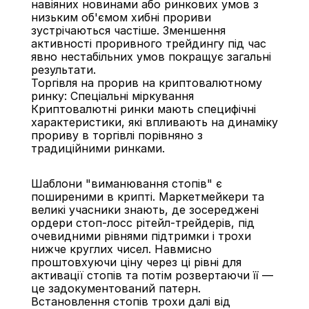
навіяних новинами або ринкових умов з 
низьким об'ємом хибні прориви 
зустрічаються частіше. Зменшення 
активності проривного трейдингу під час 
явно нестабільних умов покращує загальні 
результати.
Торгівля на прорив на криптовалютному 
ринку: Спеціальні міркування
Криптовалютні ринки мають специфічні 
характеристики, які впливають на динаміку 
прориву в торгівлі порівняно з 
традиційними ринками.
Шаблони "виманювання стопів" є 
поширеними в крипті. Маркетмейкери та 
великі учасники знають, де зосереджені 
ордери стоп-лосс рітейл-трейдерів, під 
очевидними рівнями підтримки і трохи 
нижче круглих чисел. Навмисно 
проштовхуючи ціну через ці рівні для 
активації стопів та потім розвертаючи її — 
це задокументований патерн. 
Встановлення стопів трохи далі від 