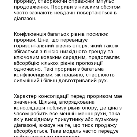
прориву, створюючи справжній імпульс 
продовження. Прориви з низьким обсягом 
часто зазнають невдачі і повертаються в 
діапазон.
Конфлюенція багатьох рівнів посилює 
прориви. Ціна, що перевищує 
горизонтальний рівень опору, який також 
збігається з лінією низхідного тренду та 
ключовим ковзким середнім, представляє 
абсорбцію кількох рівнів пропозиції 
одночасно. Такі прориви з багатьма 
конфлюенціями, як правило, створюють 
сильніший і більш довготривалий рух.
Характер консолідації перед проривом має 
значення. Щільна, впорядкована 
консолідація поблизу рівня опору, де ціна з 
часом робить все менші і менші рухи, така 
як у висхідному трикутнику або вузькому 
діапазоні, вказує на те, що тиск продажу 
абсорбується. Така модель часто передує 
найпотужнішим проривам.