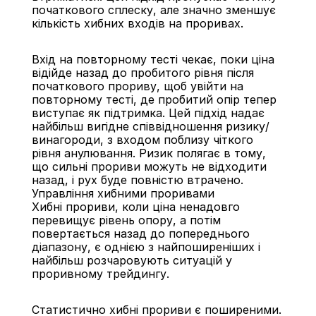
початкового сплеску, але значно зменшує 
кількість хибних входів на проривах.
Вхід на повторному тесті чекає, поки ціна 
відійде назад до пробитого рівня після 
початкового прориву, щоб увійти на 
повторному тесті, де пробитий опір тепер 
виступає як підтримка. Цей підхід надає 
найбільш вигідне співвідношення ризику/
винагороди, з входом поблизу чіткого 
рівня анулювання. Ризик полягає в тому, 
що сильні прориви можуть не відходити 
назад, і рух буде повністю втрачено.
Управління хибними проривами
Хибні прориви, коли ціна ненадовго 
перевищує рівень опору, а потім 
повертається назад до попереднього 
діапазону, є однією з найпоширеніших і 
найбільш розчаровують ситуацій у 
проривному трейдингу.
Статистично хибні прориви є поширеними. 