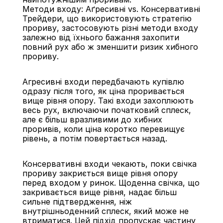
Методи входу: Аґресивні vs. Консервативні
Трейдери, що використовують стратегію 
прориву, застосовують різні методи входу 
залежно від їхнього бажання захопити 
повний рух або ж зменшити ризик хибного 
прориву.
Агресивні входи передбачають купівлю 
одразу після того, як ціна проривається 
вище рівня опору. Такі входи захоплюють 
весь рух, включаючи початковий сплеск, 
але є більш вразливими до хибних 
проривів, коли ціна коротко перевищує 
рівень, а потім повертається назад.
Консервативні входи чекають, поки свічка 
прориву закриється вище рівня опору 
перед входом у ринок. Щоденна свічка, що 
закривається вище рівня, надає більш 
сильне підтвердження, ніж 
внутрішньоденний сплеск, який може не 
втриматися. Цей підхід пропускає частину 