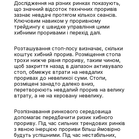
Дослідження на різних ринках показують, 
що значний відсоток технічних проривів 
зазнає невдачі протягом кількох сеансів. 
Ключовим навиком у проривному 
трейдингу є швидке управління цими 
хибними проривами і перехід далі.
Розташування стоп-лосу визначає, скільки 
коштує хибний прорив. Розміщення стопа 
трохи нижче рівня прориву, таким чином, 
щоб закриття назад в діапазон активувало 
стоп, обмежує втрати на невдалих 
проривах до невеликої суми. Стопи, 
розміщені занадто далеко вниз, 
перетворюють невдалий прорив на велику 
втрату, а не на керовану невелику.
Розпізнавання ринкового середовища 
допомагає передбачити ризик хибного 
прориву. Під час сильних трендових ринків 
з явною інерцією прориви більш ймовірно 
будуть успішними. Під час нестабільних, 