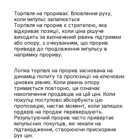
Торгівля на проривах: Вловлення руху, 
коли імпульс запалюється
Торгівля на прорив є стратегією, яка 
відкриває позиції, коли ціна рішуче 
виходить за визначений рівень підтримки 
або опору, з очікуванням, що прорив 
Назад
приведе до продовження імпульсу в 
напрямку прориву.
Логіка торгівлі на прорив заснована на 
динаміці попиту та пропозиції на ключових 
цінових рівнях. Коли рівень опору 
тримається повторно, це означає 
накопичення продавців на цій ціні. Коли 
покупці поступово абсорбують цю 
пропозицію, настає момент, коли залишок 
ордерів на продаж перевершують. 
Результуючий прорив часто привертає 
імпульсних покупців, які чекали на 
підтвердження, створюючи прискорене 
рух цін.