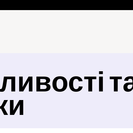
ивості та
ки