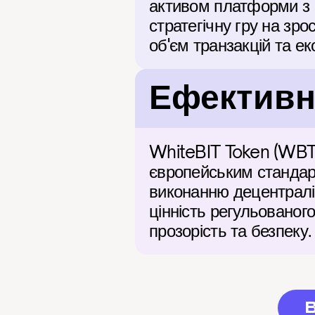
активом платформи з в
стратегічну гру на зр
об'єм транзакцій та е
Ефективні
WhiteBIT Token (WBT) 
європейським стандар
виконанню децентраліз
цінність регульованого
прозорість та безпеку.
B