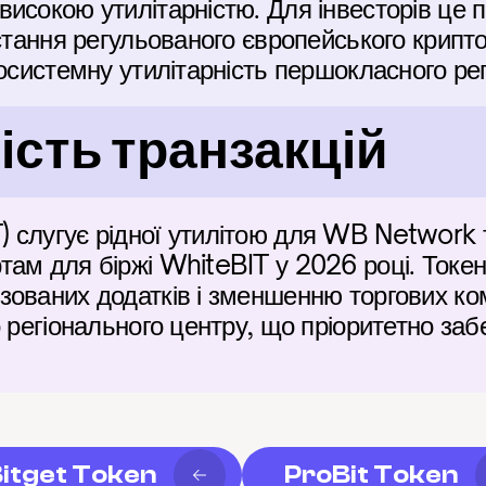
исокою утилітарністю. Для інвесторів це п
остання регульованого європейського крипт
косистемну утилітарність першокласного рег
сть транзакцій
слугує рідної утилітою для WB Network та
там для біржі WhiteBIT у 2026 році. Токе
ованих додатків і зменшенню торгових ком
 регіонального центру, що пріоритетно забе
itget Token
ProBit Token