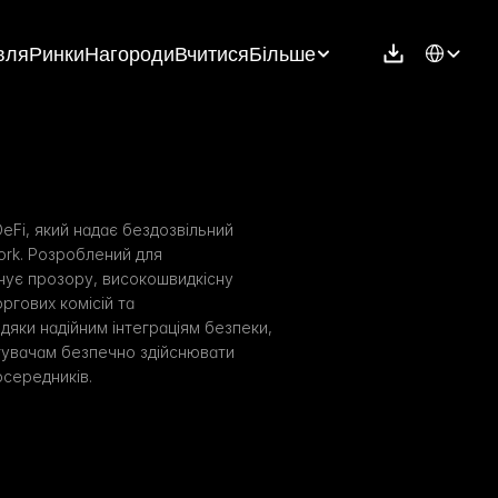
Select Langu
вля
Ринки
Нагороди
Вчитися
Більше
eFi, який надає бездозвільний 
rk. Розроблений для 
ує прозору, високошвидкісну 
гових комісій та 
дяки надійним інтеграціям безпеки, 
тувачам безпечно здійснювати 
осередників.