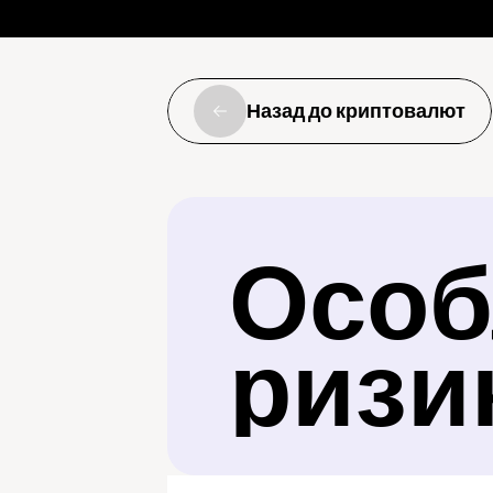
Назад до криптовалют
Особл
ризи