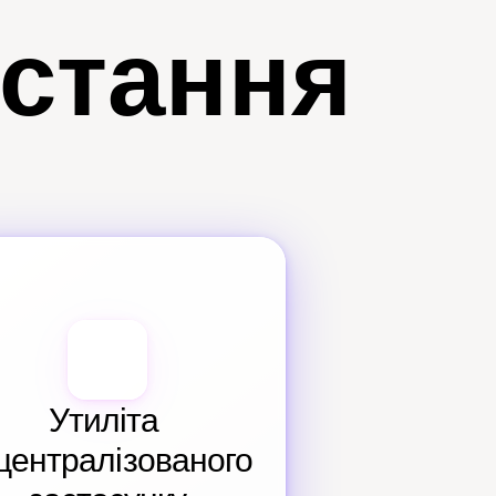
истання
Утиліта 
централізованого 