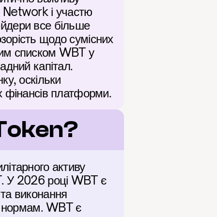
Network і участю 
ейдери все більше 
орість щодо сумісних 
ним списком WBT у 
дний капітал. 
у, оскільки 
х фінансів платформи.
 Token?
ітарного активу 
. У 2026 році WBT є 
та виконання 
і нормам. WBT є 