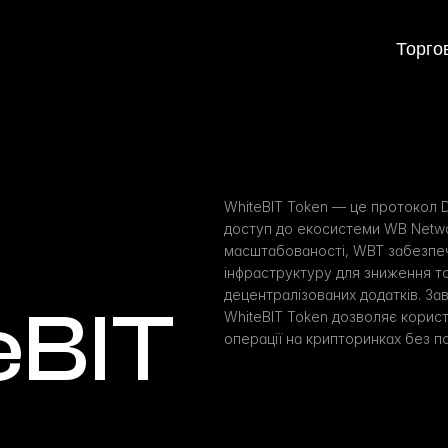
Торго
 
WhiteBIT Token — це протокол D
доступ до екосистеми WB Netwo
масштабованості, WBT забезпеч
інфраструктуру для зниження тор
децентралізованих додатків. Зав
eBIT
WhiteBIT Token дозволяє корис
операції на крипторинках без п