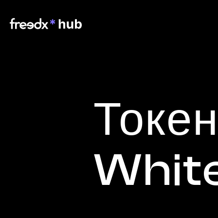
Токен
Whit