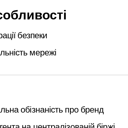
собливості
рації безпеки
льність мережі
льна обізнаність про бренд
гента на централізованій біржі