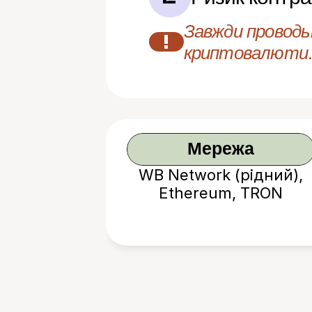
Завжди проводьт
!
криптовалюти.
Мережа
WB Network (рідний),
Ethereum, TRON