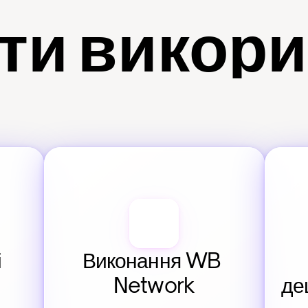
ти викор
 
Виконання WB 
Network
де