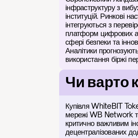
інфраструктуру з вибу
інституцій. Ринкові на
інтегруються з переві
платформ цифрових ак
сфері безпеки та інно
Аналітики прогнозують
використання біржі пе
Чи варто 
Купівля WhiteBIT Toke
мережі WB Network та
критично важливим інс
децентралізованих дод