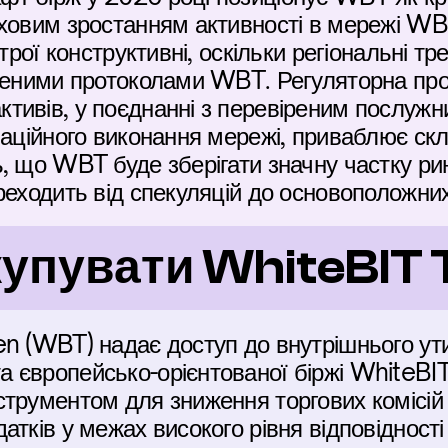
ховим зростанням активності в мережі WB 
строї конструктивні, оскільки регіональні тр
реними протоколами WBT. Регуляторна проз
тивів, у поєднанні з перевіреним послуж
ваційного виконання мережі, приваблює скла
, що WBT буде зберігати значну частку ринк
реходить від спекуляцій до основоположни
купувати WhiteBIT
n (WBT) надає доступ до внутрішнього утил
 європейсько-орієнтованої біржі WhiteBIT
трументом для зниження торгових комісій 
атків у межах високого рівня відповідност