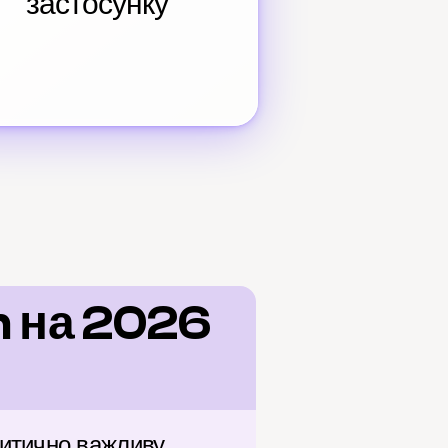
застосунку
 на 2026 
итично важливу 