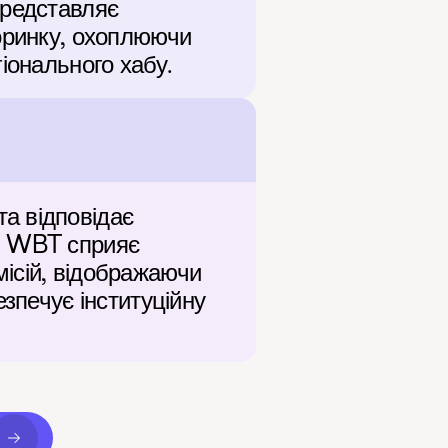
редставляє 
оринку, охоплюючи 
іонального хабу.
 відповідає 
н WBT сприяє 
ісій, відображаючи 
зпечує інституційну 