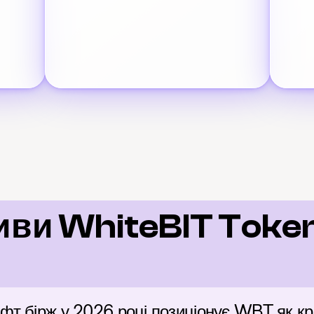
ви WhiteBIT Token
т бірж у 2026 році позиціонує WBT як кр