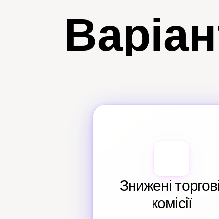
Варіан
Знижені торгові
комісії