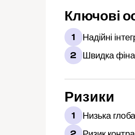
Ключові о
Надійні інтег
1
Швидка фіна
2
Ризики
Низька глоба
1
Ризик контра
2