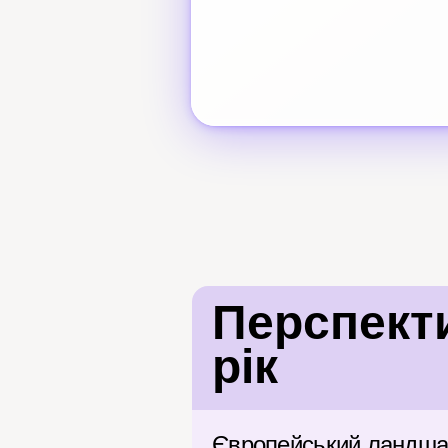
Перспекти
рік
Європейський ландшаф