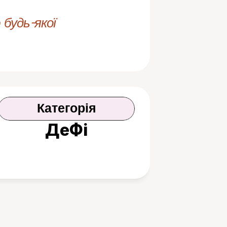
будь-якої 
Категорія
ДеФі