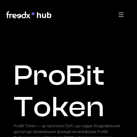
ProBit 
Token
ProBit Token — це протокол DeFi, що надає бездозвільний 
доступ до преміальних функцій на платформі ProBit. 