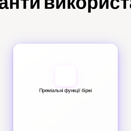
анти викорис
Преміальні функції біржі