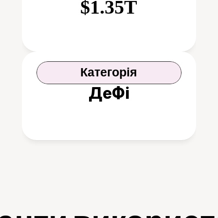
$1.35T
Категорія
ДеФі