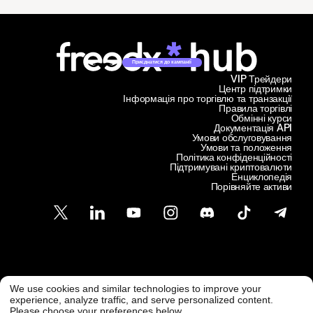
Приєднатися до кампанії
VIP Трейдери
Центр підтримки
Інформація про торгівлю та транзакції
Правила торгівлі
Обмінні курси
Документація API
Умови обслуговування
Умови та положення
Політика конфіденційності
Підтримувані криптовалюти
Енциклопедія
Порівняйте активи
Підтримка клієнтів
We use cookies and similar technologies to improve your
@ Freedx 2026
support@freedx.com
experience, analyze traffic, and serve personalized content.
Please choose your preferences below.