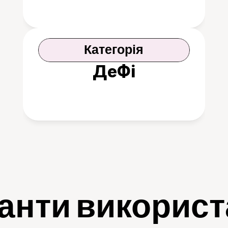
Категорія
ДеФі
анти викорис