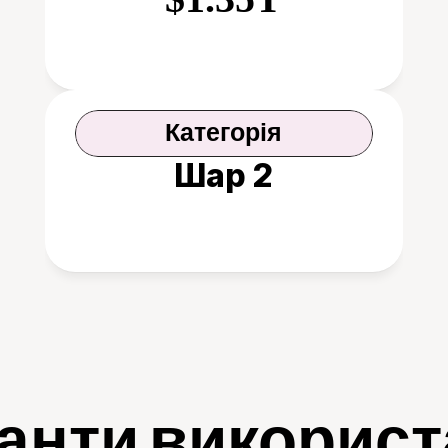
Категорія
Шар 2
анти викорис