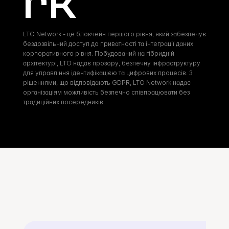
rk
LTO Network - це блокчейн першого рівня, який забезпечує 
бездозвільний доступ до приватності та інтеграції даних 
корпоративного рівня. Побудований на гібридній 
архітектурі, LTO надає прозору, безпечну інфраструктуру 
для управління ідентифікацією та цифрових процесів. З 
рішеннями, що відповідають GDPR, LTO Network надає 
організаціям можливість безпечно співпрацювати без 
традиційних посередників.