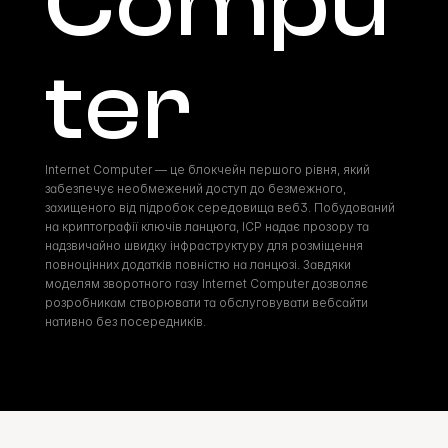
Compu
ter
Internet Computer — це блокчейн першого рівня, який 
забезпечує необмежений доступ до безмежного, 
захищеного від підробок середовища веб3. Побудований 
на криптографії ключів ланцюга, ICP надає прозору та 
надзвичайно швидку інфраструктуру для розміщення 
повноцінних додатків повністю на ланцюзі. Завдяки 
моделям зворотного газу Internet Computer дозволяє 
розробникам створювати та обслуговувати вебсайти 
нативно без посередників.