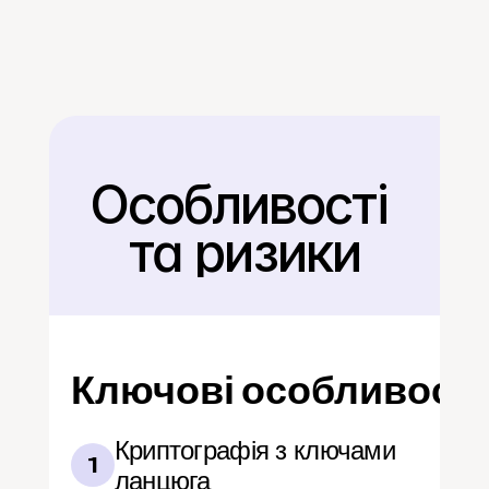
Особливості 
Назад
та ризики
Ключові особливості
Криптографія з ключами 
1
ланцюга