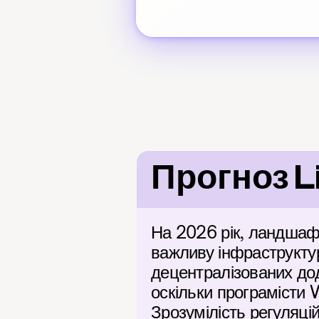
Прогноз L
На 2026 рік, ландшафт
важливу інфраструктур
децентралізованих дода
оскільки програмісти 
Зрозумілість регуляці