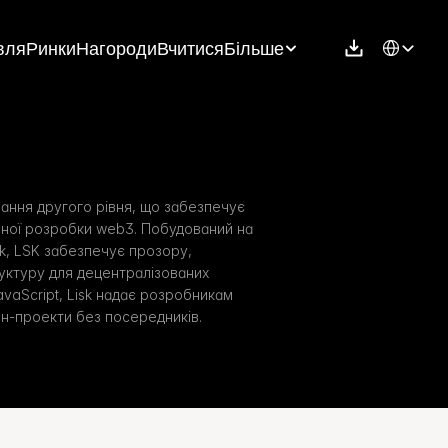
Select Langu
вля
Ринки
Нагороди
Вчитися
Більше
ання другого рівня, що забезпечує 
ної розробки web3. Побудований на 
, LSK забезпечує прозору, 
ктуру для децентралізованих 
avaScript, Lisk надає розробникам 
н-проекти без посередників.