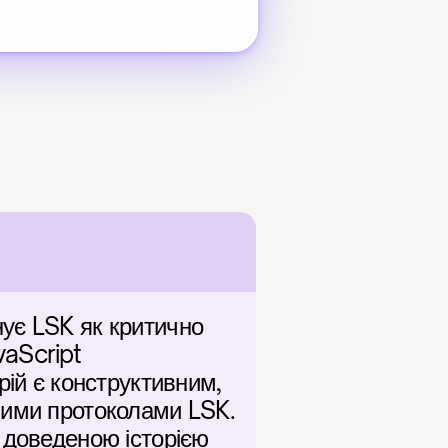
ує LSK як критично 
aScript 
ій є конструктивним, 
ними протоколами LSK. 
 доведеною історією 