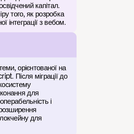
свідчений капітал. 
ру того, як розробка 
 інтеграції з вебом.
еми, орієнтованої на 
pt. Після міграції до 
косистему 
конання для 
операбельність і 
 розширення 
локчейну для 