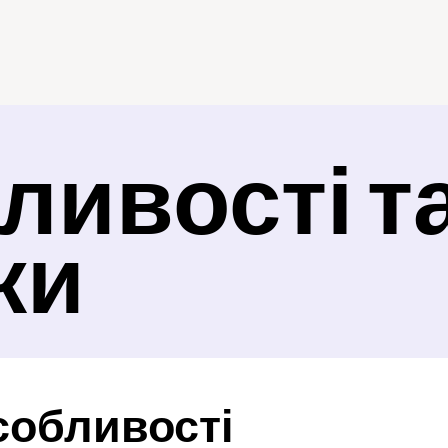
ивості та
ки
собливості