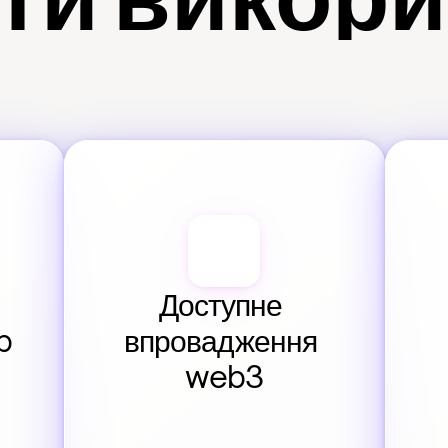
ти викор
Доступне 
p
впровадження 
web3