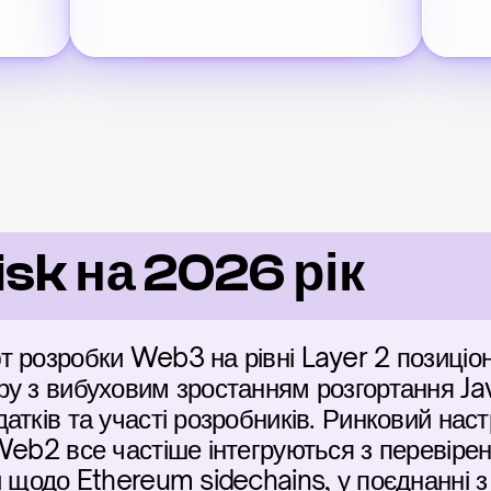
isk на 2026 рік
 розробки Web3 на рівні Layer 2 позиціон
у з вибуховим зростанням розгортання Jav
тків та участі розробників. Ринковий настр
Web2 все частіше інтегруються з перевіре
й щодо Ethereum sidechains, у поєднанні з