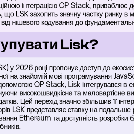
ційною інтеграцією OP Stack, приваблює до
 що LSK захопить значну частку ринку в мі
від нішевого кодування до фундаментальної
купувати Lisk?
SK) у 2026 році пропонує доступ до екосист
ої на знайомій мові програмування JavaScri
опомогою OP Stack, Lisk інтегрувався в е
чуючи високошвидкісне та маловартісне ви
тків. Цей перехід значно збільшив її інтер
сторів LSK представляє ставку на подальше
ння Ethereum та доступність розробки б
ників.