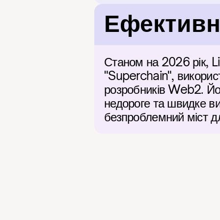
Ефективні
Станом на 2026 рік, L
"Superchain", викорис
розробників Web2. Йог
недороге та швидке ви
безпроблемний міст д