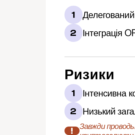
Делегований 
1
Інтеграція O
2
Ризики
Інтенсивна к
1
Низький зага
2
Завжди проводьт
!