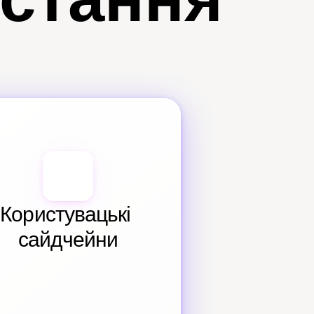
истання
Користувацькі 
сайдчейни