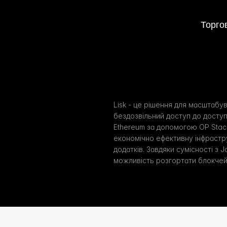
Торго
Lisk - це рішення для масштабув
бездозвільний доступ до доступ
Ethereum за допомогою OP Stack
економічно ефективну інфрастру
додатків. Завдяки сумісності з J
можливість розгортати блокчей