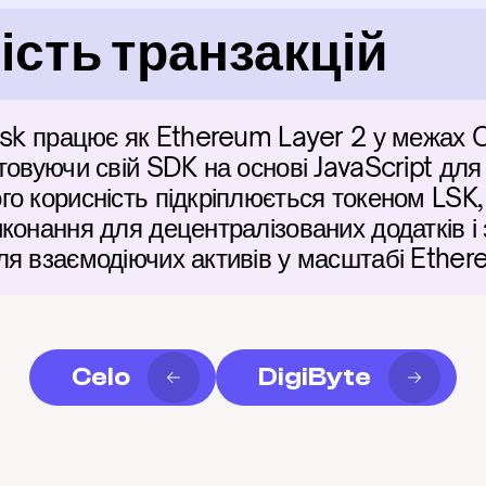
сть транзакцій
isk працює як Ethereum Layer 2 у межах 
товуючи свій SDK на основі JavaScript для
о корисність підкріплюється токеном LSK, 
конання для децентралізованих додатків і 
ля взаємодіючих активів у масштабі Ether
Celo
DigiByte