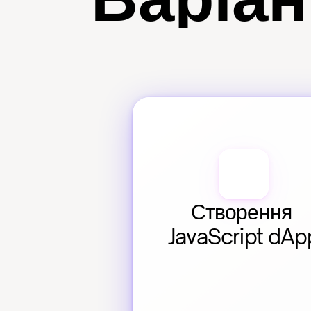
Варіан
Створення 
JavaScript dAp