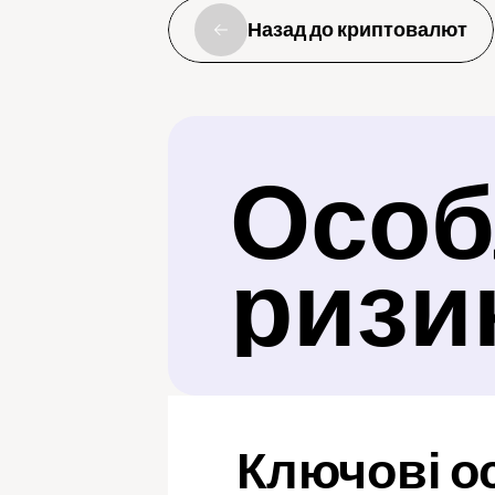
Назад до криптовалют
Особл
ризи
Ключові о