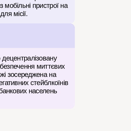
мобільні пристрої на 
ля місії.
 децентралізовану 
безпечення миттєвих 
жі зосереджена на 
гативних стейблкоїнів 
банкових населень 