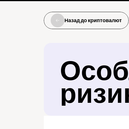
Назад до криптовалют
Особл
ризи