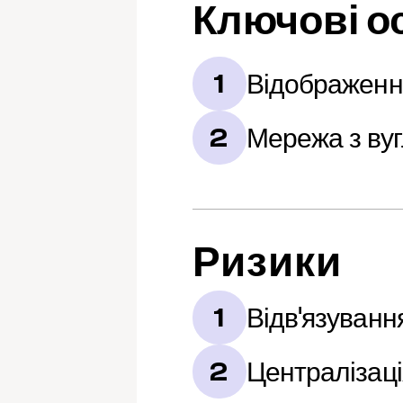
Ключові о
Відображенн
1
Мережа з ву
2
Ризики
Відв'язуванн
1
Централізаці
2