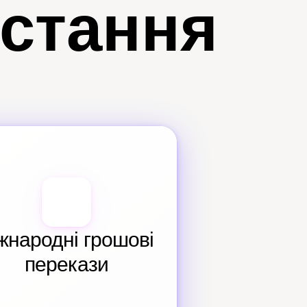
истання
жнародні грошові 
перекази