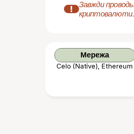
Завжди проводьт
!
криптовалюти.
Мережа
Celo (Native), Ethereum