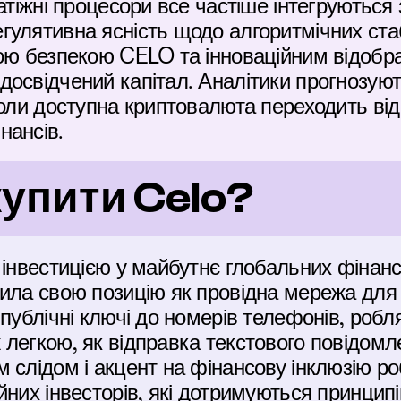
атіжні процесори все частіше інтегруються 
улятивна ясність щодо алгоритмічних стаб
ною безпекою CELO та інноваційним відобр
освідчений капітал. Аналітики прогнозуют
коли доступна криптовалюта переходить від 
нансів.
купити Celo?
інвестицією у майбутнє глобальних фінансів
ила свою позицію як провідна мережа для 
публічні ключі до номерів телефонів, робля
егкою, як відправка текстового повідомленн
 слідом і акцент на фінансову інклюзію роб
йних інвесторів, які дотримуються принцип