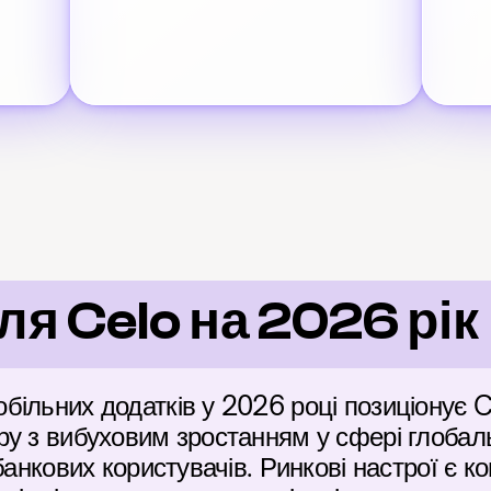
ля Celo на 2026 рік
ільних додатків у 2026 році позиціонує C
ру з вибуховим зростанням у сфері глобал
банкових користувачів. Ринкові настрої є к