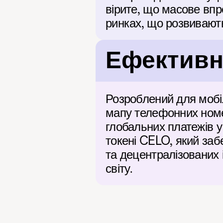
вірите, що масове впр
ринках, що розвивають
Ефективні
Розроблений для мобіл
мапу телефонних номе
глобальних платежів у
токені CELO, який заб
та децентралізованих 
світу.