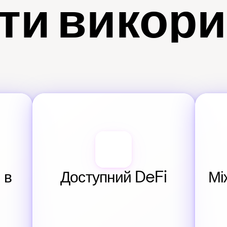
ти викор
в 
Доступний DeFi
Мі