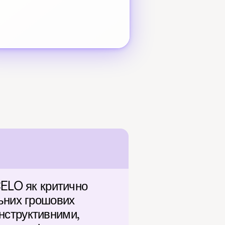
ELO як критично 
ьних грошових 
онструктивними, 