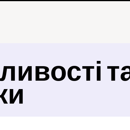
ивості та
ки