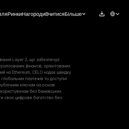
Select Langu
вля
Ринки
Нагороди
Вчитися
Більше
вання Layer 2, що забезпечує 
алізованих фінансів, орієнтованих 
ний на Ethereum, CELO надає швидку 
 глобальних платежів та доступні 
публічним ключам на основі 
користувачам без банківських 
и своє цифрове багатство без 