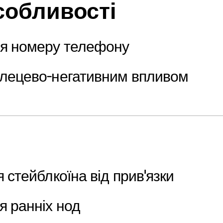
собливості
я номеру телефону
глецево-негативним впливом
я стейблкоїна від прив'язки
я ранніх нод