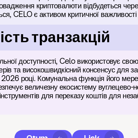
овадження криптовалюти відбудеться через 
ся, CELO є активом критичної важливості д
сть транзакцій
ьної доступності, Celo використовує свою
рів та високошвидкісний консенсус для за
 2026 році. Комунальна функція його мере
езпечує величезну екосистему вуглецево-не
інструментів для переказу коштів для неза
Qtum
Lisk