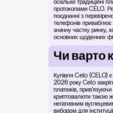
оскільки традиційні пл
протоколами CELO. Рег
поєднанні з перевіре
телефонів приваблює д
значну частку ринку, 
основних щоденних фі
Чи варто 
Купівля Celo (CELO) є 
2026 року Celo закріп
платежів, прив'язуючи 
криптовалюти такою ж л
негативним вуглецевим
вибором для інституці