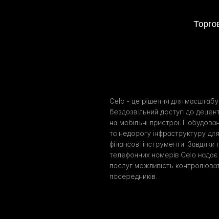
Торго
Celo - це рішення для масштабу
бездозвільний доступ до децентр
на мобільні пристрої. Побудова
та недорогу інфраструктуру для
фінансові інструменти. Завдяки 
телефонних номерів Celo надає 
послуг можливість контролюват
посередників.