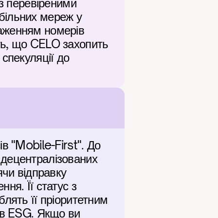
з перевіреними 
ільних мереж у 
аженням номерів 
ь, що CELO захопить 
спекуляції до 
 "Mobile-First". До 
децентралізованих 
чи відправку 
я. Її статус з 
лять її пріоритетним 
ів ESG. Якщо ви 